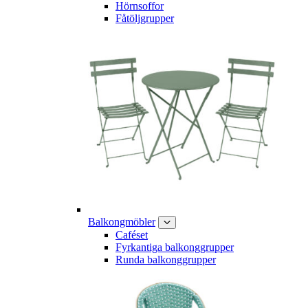
Hörnsoffor
Fåtöljgrupper
Balkongmöbler
Caféset
Fyrkantiga balkonggrupper
Runda balkonggrupper