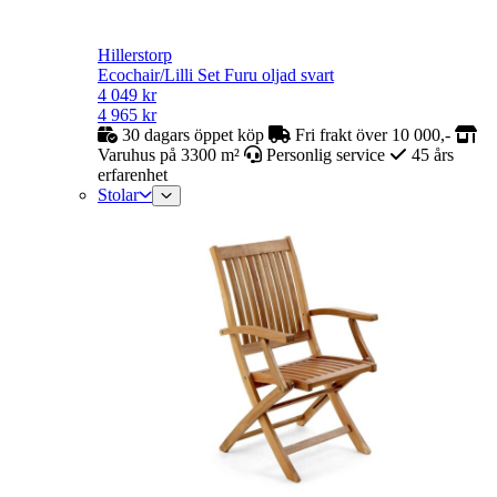
Hillerstorp
Ecochair/Lilli Set Furu oljad svart
4 049
kr
4 965
kr
30 dagars öppet köp
Fri frakt över 10 000,-
Varuhus på 3300 m²
Personlig service
45 års
erfarenhet
Stolar