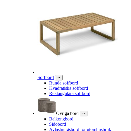
Soffbord
Runda soffbord
Kvadratiska soffbord
Rektangulära soffbord
Övriga bord
Balkongbord
Sidobord
Avlastningsbord för utomhusbruk