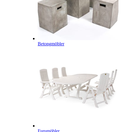
Betongmöbler
Furumöbler