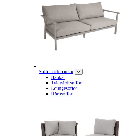
Soffor och bänkar
Bänkar
Trädgårdssoffor
Loungesoffor
Hörnsoffor