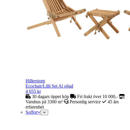
Hillerstorp
Ecochair/Lilli Set Al oljad
4 655
kr
30 dagars öppet köp
Fri frakt över 10 000,-
Varuhus på 3300 m²
Personlig service
45 års
erfarenhet
Soffor