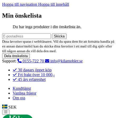
Hoppa till navigation
Hoppa till innehåll
Min önskelista
Du har inga produkter i din önskelista än.
Skicka
Dina favoriter sparas i webbläsaren. Vill du spara dem för att fortsätta handla på
en annan dator/mobil kan du skicka dina favoriter i ett mail till dig själv eller
till någon annan du vill dela den med.
Dela önskelista
Support:
0155-722 70
info@kilamobler.se
30 dagars öppet köp
Fri frakt över 10 000,-
45 års erfarenhet
Kundtjänst
Vanliga frågor
Om oss
SEK