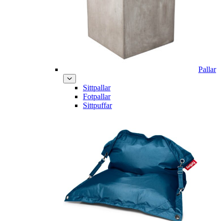
Pallar
Sittpallar
Fotpallar
Sittpuffar