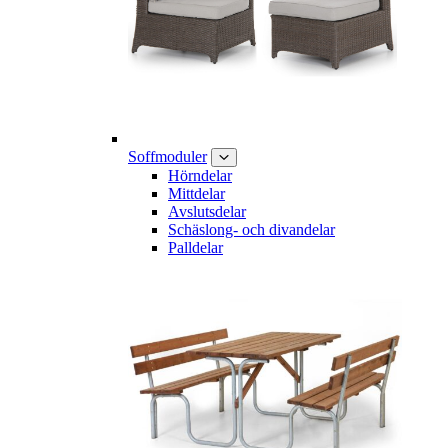
Soffmoduler
Hörndelar
Mittdelar
Avslutsdelar
Schäslong- och divandelar
Palldelar