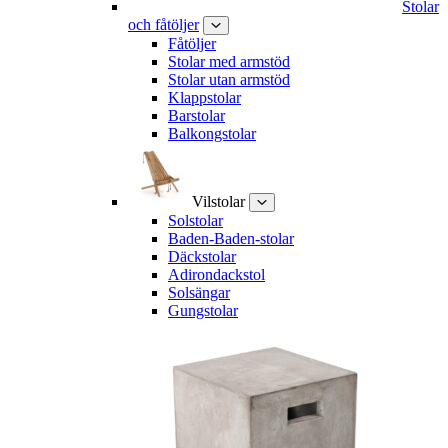
Stolar
och fåtöljer
Fåtöljer
Stolar med armstöd
Stolar utan armstöd
Klappstolar
Barstolar
Balkongstolar
Vilstolar
Solstolar
Baden-Baden-stolar
Däckstolar
Adirondackstol
Solsängar
Gungstolar