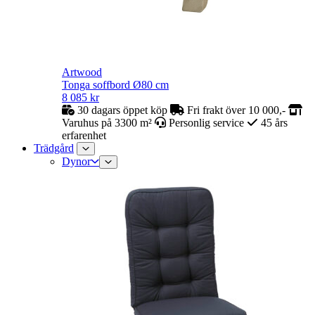
Artwood
Tonga soffbord Ø80 cm
8 085
kr
30 dagars öppet köp
Fri frakt över 10 000,-
Varuhus på 3300 m²
Personlig service
45 års
erfarenhet
Trädgård
Dynor