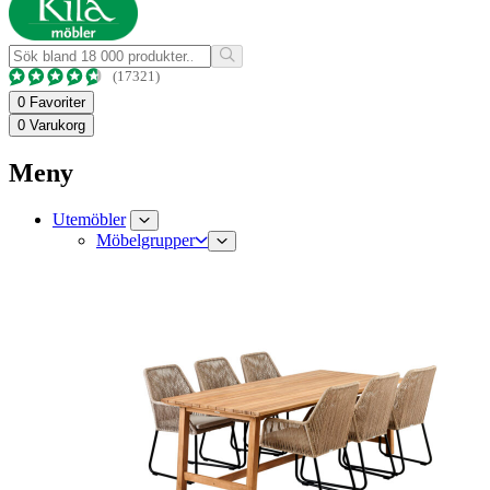
(17321)
0
Favoriter
0
Varukorg
Meny
Utemöbler
Möbelgrupper