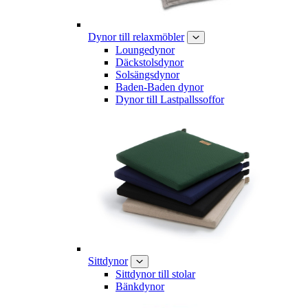
Dynor till relaxmöbler
Loungedynor
Däckstolsdynor
Solsängsdynor
Baden-Baden dynor
Dynor till Lastpallssoffor
Sittdynor
Sittdynor till stolar
Bänkdynor