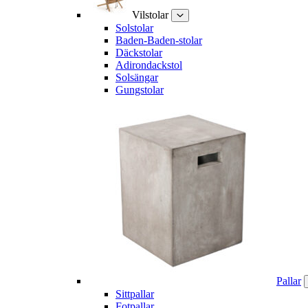
Vilstolar
Solstolar
Baden-Baden-stolar
Däckstolar
Adirondackstol
Solsängar
Gungstolar
Pallar
Sittpallar
Fotpallar