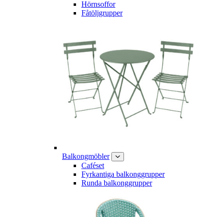
Hörnsoffor
Fåtöljgrupper
Balkongmöbler
Caféset
Fyrkantiga balkonggrupper
Runda balkonggrupper