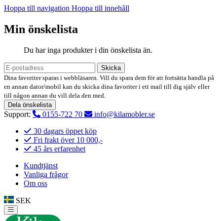
Hoppa till navigation
Hoppa till innehåll
Min önskelista
Du har inga produkter i din önskelista än.
Skicka
Dina favoriter sparas i webbläsaren. Vill du spara dem för att fortsätta handla på
en annan dator/mobil kan du skicka dina favoriter i ett mail till dig själv eller
till någon annan du vill dela den med.
Dela önskelista
Support:
0155-722 70
info@kilamobler.se
30 dagars öppet köp
Fri frakt över 10 000,-
45 års erfarenhet
Kundtjänst
Vanliga frågor
Om oss
SEK