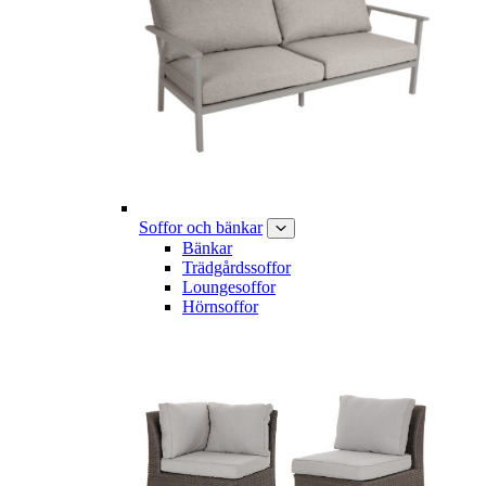
Soffor och bänkar
Bänkar
Trädgårdssoffor
Loungesoffor
Hörnsoffor