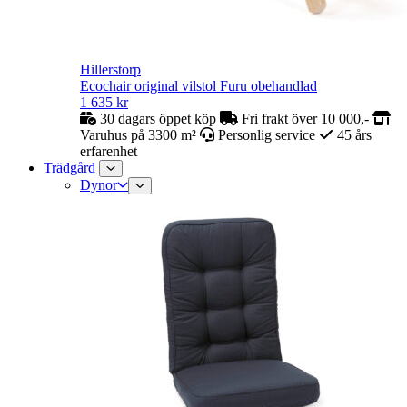
Hillerstorp
Ecochair original vilstol Furu obehandlad
1 635
kr
30 dagars öppet köp
Fri frakt över 10 000,-
Varuhus på 3300 m²
Personlig service
45 års
erfarenhet
Trädgård
Dynor