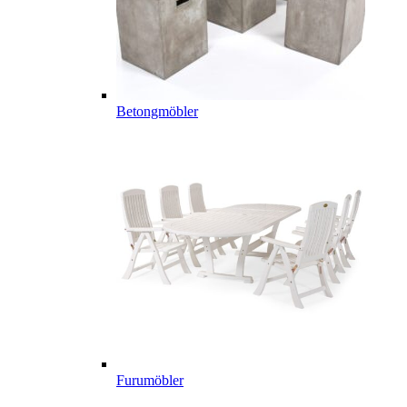
Betongmöbler
Furumöbler