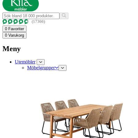
(17366)
0
Favoriter
0
Varukorg
Meny
Utemöbler
Möbelgrupper