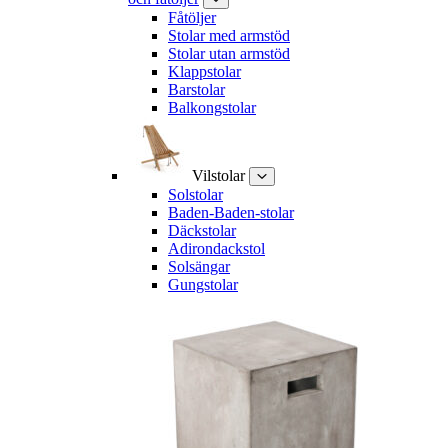
Fåtöljer
Stolar med armstöd
Stolar utan armstöd
Klappstolar
Barstolar
Balkongstolar
Vilstolar
Solstolar
Baden-Baden-stolar
Däckstolar
Adirondackstol
Solsängar
Gungstolar