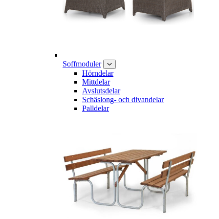
Soffmoduler
Hörndelar
Mittdelar
Avslutsdelar
Schäslong- och divandelar
Palldelar