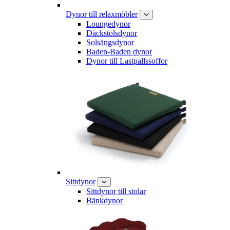
Dynor till relaxmöbler
Loungedynor
Däckstolsdynor
Solsängsdynor
Baden-Baden dynor
Dynor till Lastpallssoffor
Sittdynor
Sittdynor till stolar
Bänkdynor