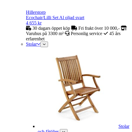
Hillerstorp
Ecochair/Lilli Set Al oljad svart
4 655
kr
30 dagars öppet köp
Fri frakt över 10 000,-
Varuhus på 3300 m²
Personlig service
45 års
erfarenhet
Stolar
Stolar
och fåtöljer