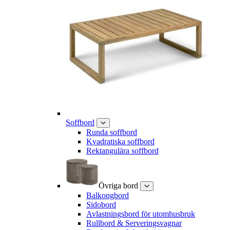
Soffbord
Runda soffbord
Kvadratiska soffbord
Rektangulära soffbord
Övriga bord
Balkongbord
Sidobord
Avlastningsbord för utomhusbruk
Rullbord & Serveringsvagnar