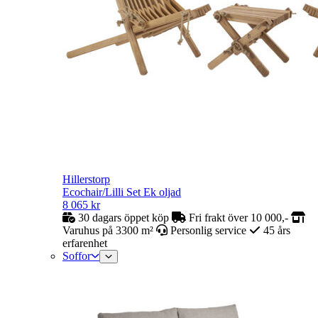
Hillerstorp
Ecochair/Lilli Set Ek oljad
8 065
kr
30 dagars öppet köp
Fri frakt över 10 000,-
Varuhus på 3300 m²
Personlig service
45 års
erfarenhet
Soffor