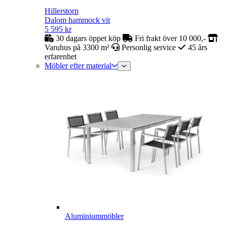
Hillerstorp
Dalom hammock vit
5 595
kr
30 dagars öppet köp
Fri frakt över 10 000,-
Varuhus på 3300 m²
Personlig service
45 års
erfarenhet
Möbler efter material
Aluminiummöbler