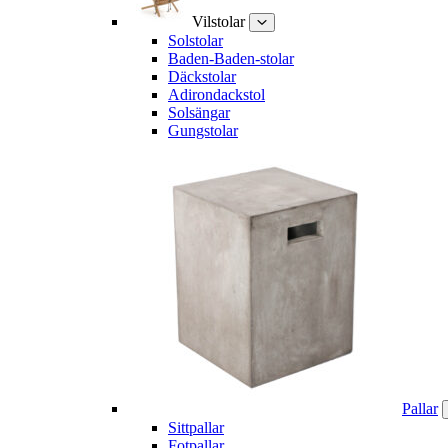
Vilstolar
Solstolar
Baden-Baden-stolar
Däckstolar
Adirondackstol
Solsängar
Gungstolar
Pallar
Sittpallar
Fotpallar