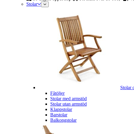
Stolar
Stolar 
Fåtöljer
Stolar med armstöd
Stolar utan armstöd
Klappstolar
Barstolar
Balkongstolar