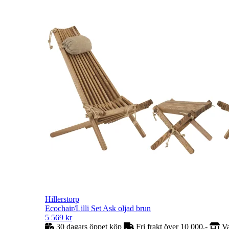
Hillerstorp
Ecochair/Lilli Set Ask oljad brun
5 569
kr
30 dagars öppet köp
Fri frakt över 10 000,-
Va