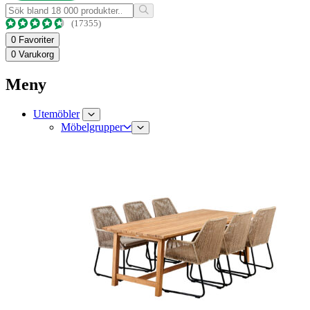
(17355)
0
Favoriter
0
Varukorg
Meny
Utemöbler
Möbelgrupper