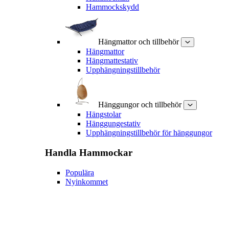
Hammockskydd
Hängmattor och tillbehör
Hängmattor
Hängmattestativ
Upphängningstillbehör
Hänggungor och tillbehör
Hängstolar
Hänggungestativ
Upphängningstillbehör för hänggungor
Handla
Hammockar
Populära
Nyinkommet