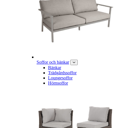
Soffor och bänkar
Bänkar
Trädgårdssoffor
Loungesoffor
Hörnsoffor