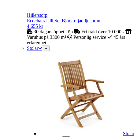
Hillerstorp
Ecochair/Lilli Set Björk oljad ljusbrun
4 655
kr
30 dagars öppet köp
Fri frakt över 10 000,-
Varuhus på 3300 m²
Personlig service
45 års
erfarenhet
Stolar
Stolar