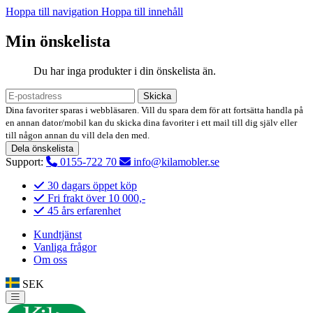
Hoppa till navigation
Hoppa till innehåll
Min önskelista
Du har inga produkter i din önskelista än.
Skicka
Dina favoriter sparas i webbläsaren. Vill du spara dem för att fortsätta handla på
en annan dator/mobil kan du skicka dina favoriter i ett mail till dig själv eller
till någon annan du vill dela den med.
Dela önskelista
Support:
0155-722 70
info@kilamobler.se
30 dagars öppet köp
Fri frakt över 10 000,-
45 års erfarenhet
Kundtjänst
Vanliga frågor
Om oss
SEK