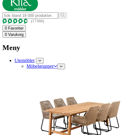
(17366)
0
Favoriter
0
Varukorg
Meny
Utemöbler
Möbelgrupper