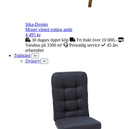
Sika-Design
Monet vilstol rotting antik
4 495
kr
30 dagars öppet köp
Fri frakt över 10 000,-
Varuhus på 3300 m²
Personlig service
45 års
erfarenhet
Trädgård
Dynor