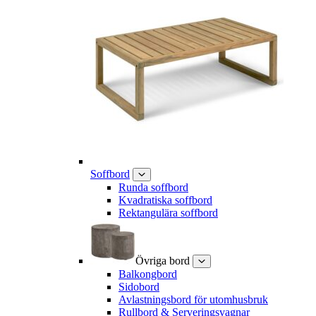
Soffbord
Runda soffbord
Kvadratiska soffbord
Rektangulära soffbord
Övriga bord
Balkongbord
Sidobord
Avlastningsbord för utomhusbruk
Rullbord & Serveringsvagnar