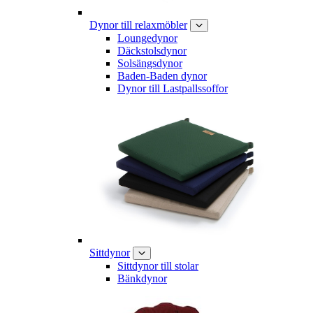
Dynor till relaxmöbler
Loungedynor
Däckstolsdynor
Solsängsdynor
Baden-Baden dynor
Dynor till Lastpallssoffor
Sittdynor
Sittdynor till stolar
Bänkdynor