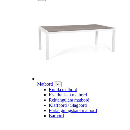
Matbord
Runda matbord
Kvadratiska matbord
Rektangulära matbord
Klaffbord / Slagbord
Förlängningsbara matbord
Barbord