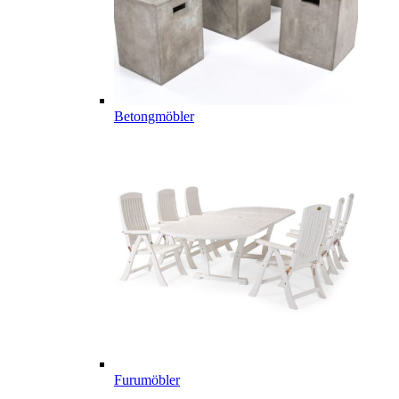
Betongmöbler
Furumöbler