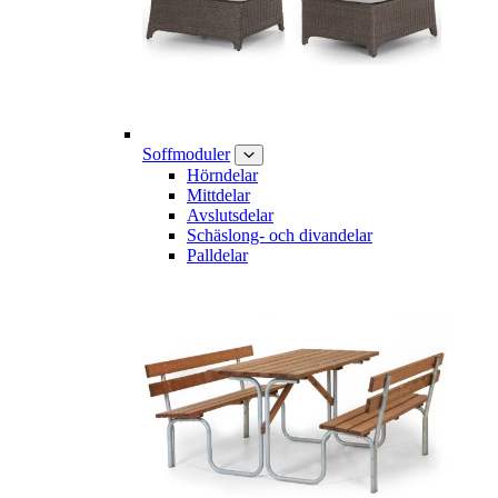
Soffmoduler
Hörndelar
Mittdelar
Avslutsdelar
Schäslong- och divandelar
Palldelar