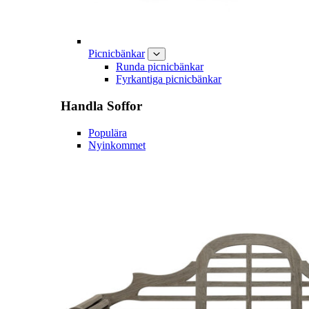
Picnicbänkar
Runda picnicbänkar
Fyrkantiga picnicbänkar
Handla
Soffor
Populära
Nyinkommet