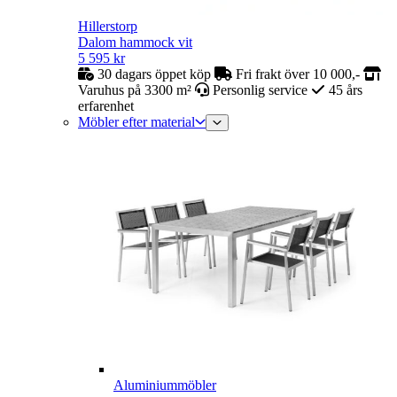
Hillerstorp
Dalom hammock vit
5 595
kr
30 dagars öppet köp
Fri frakt över 10 000,-
Varuhus på 3300 m²
Personlig service
45 års
erfarenhet
Möbler efter material
Aluminiummöbler