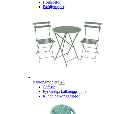
Hörnsoffor
Fåtöljgrupper
Balkongmöbler
Caféset
Fyrkantiga balkonggrupper
Runda balkonggrupper