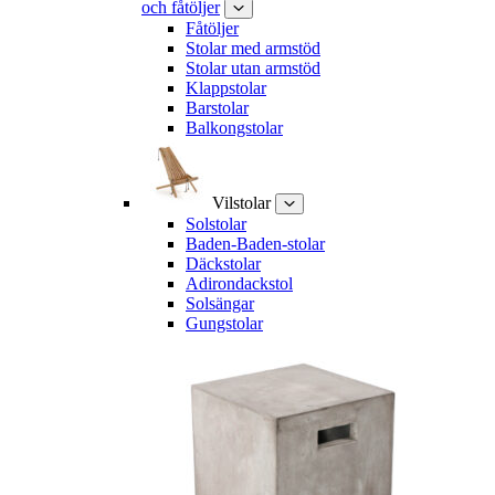
och fåtöljer
Fåtöljer
Stolar med armstöd
Stolar utan armstöd
Klappstolar
Barstolar
Balkongstolar
Vilstolar
Solstolar
Baden-Baden-stolar
Däckstolar
Adirondackstol
Solsängar
Gungstolar