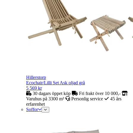
Hillerstorp
Ecochair/Lilli Set Ask oljad grå
5 569
kr
30 dagars öppet köp
Fri frakt över 10 000,-
Varuhus på 3300 m²
Personlig service
45 års
erfarenhet
Soffor