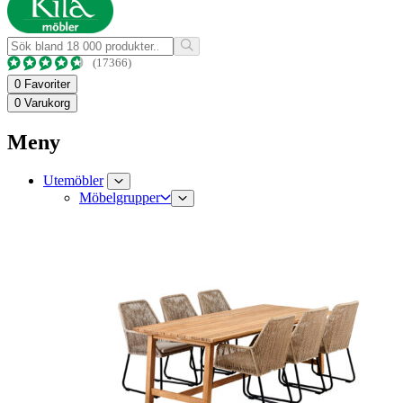
(17366)
0
Favoriter
0
Varukorg
Meny
Utemöbler
Möbelgrupper