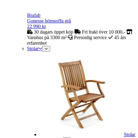
Brafab
Gonesse hörnsoffa grå
22 990
kr
30 dagars öppet köp
Fri frakt över 10 000,-
Varuhus på 3300 m²
Personlig service
45 års
erfarenhet
Stolar
Stolar