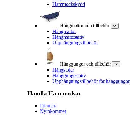
Hammockskydd
Hängmattor och tillbehör
Hängmattor
Hängmattestativ
Upphängningstillbehör
Hänggungor och tillbehör
Hängstolar
Hänggungestativ
Upphängningstillbehör för hänggungor
Handla
Hammockar
Populära
Nyinkommet