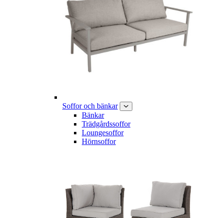
Soffor och bänkar
Bänkar
Trädgårdssoffor
Loungesoffor
Hörnsoffor