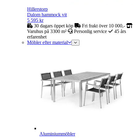
Hillerstorp
Dalom hammock vit
5 595
kr
30 dagars öppet köp
Fri frakt över 10 000,-
Varuhus på 3300 m²
Personlig service
45 års
erfarenhet
Möbler efter material
Aluminiummöbler