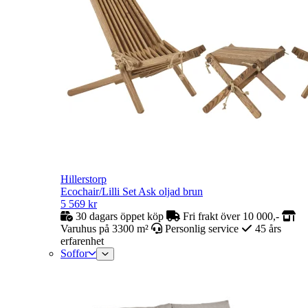
Hillerstorp
Ecochair/Lilli Set Ask oljad brun
5 569
kr
30 dagars öppet köp
Fri frakt över 10 000,-
Varuhus på 3300 m²
Personlig service
45 års
erfarenhet
Soffor