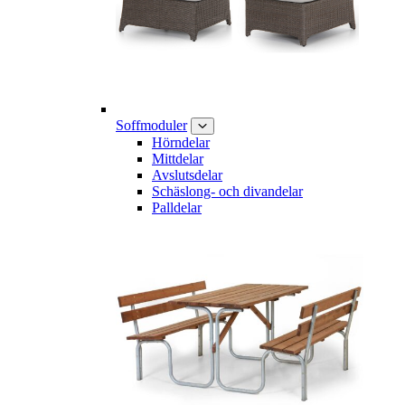
Soffmoduler
Hörndelar
Mittdelar
Avslutsdelar
Schäslong- och divandelar
Palldelar