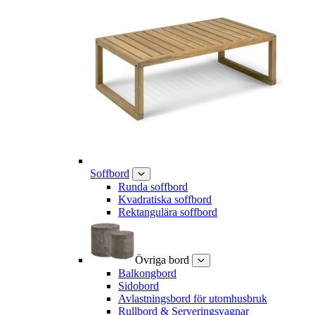
Soffbord
Runda soffbord
Kvadratiska soffbord
Rektangulära soffbord
Övriga bord
Balkongbord
Sidobord
Avlastningsbord för utomhusbruk
Rullbord & Serveringsvagnar