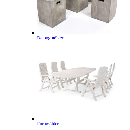
Betongmöbler
Furumöbler