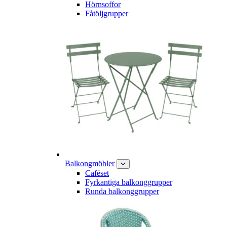
Hörnsoffor
Fåtöljgrupper
Balkongmöbler
Caféset
Fyrkantiga balkonggrupper
Runda balkonggrupper