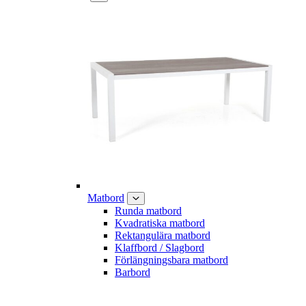
Matbord
Runda matbord
Kvadratiska matbord
Rektangulära matbord
Klaffbord / Slagbord
Förlängningsbara matbord
Barbord