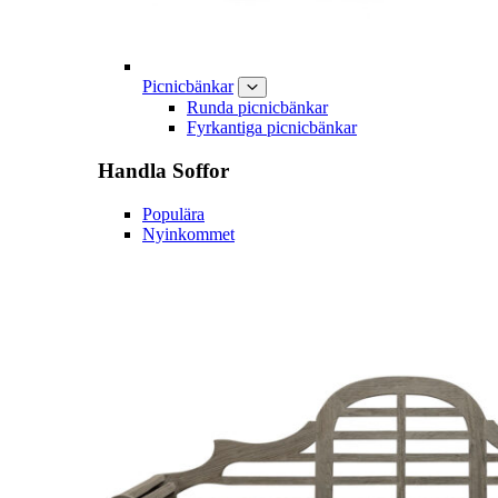
Picnicbänkar
Runda picnicbänkar
Fyrkantiga picnicbänkar
Handla
Soffor
Populära
Nyinkommet