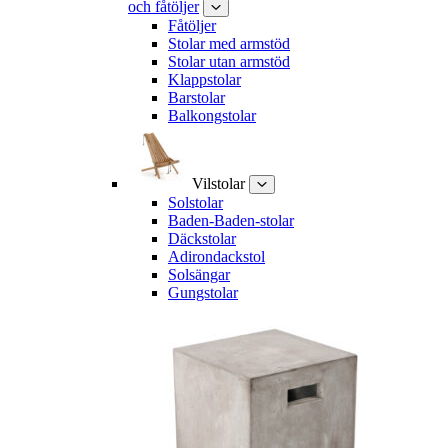
och fåtöljer
Fåtöljer
Stolar med armstöd
Stolar utan armstöd
Klappstolar
Barstolar
Balkongstolar
Vilstolar
Solstolar
Baden-Baden-stolar
Däckstolar
Adirondackstol
Solsängar
Gungstolar