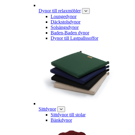
Dynor till relaxmöbler
Loungedynor
Däckstolsdynor
Solsängsdynor
Baden-Baden dynor
Dynor till Lastpallssoffor
Sittdynor
Sittdynor till stolar
Bänkdynor