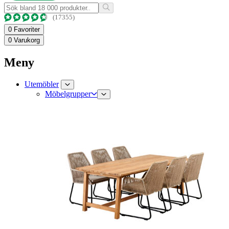
(17355)
0
Favoriter
0
Varukorg
Meny
Utemöbler
Möbelgrupper