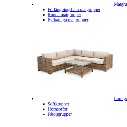
Matgru
Förlängningsbara matgrupper
Runda matgrupper
Fyrkantiga matgrupper
Lounge
Soffgrupper
Hörnsoffor
Fåtöljgrupper