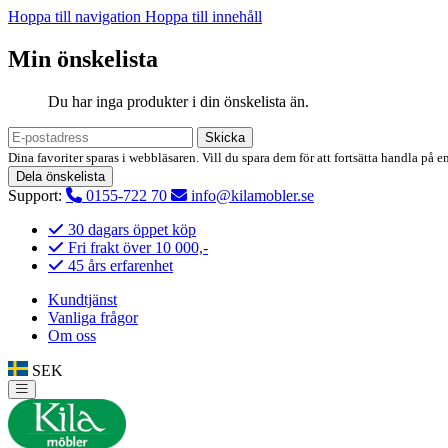
Hoppa till navigation
Hoppa till innehåll
Min önskelista
Du har inga produkter i din önskelista än.
Skicka
Dina favoriter sparas i webbläsaren. Vill du spara dem för att fortsätta handla på e
Dela önskelista
Support:
0155-722 70
info@kilamobler.se
30 dagars öppet köp
Fri frakt över 10 000,-
45 års erfarenhet
Kundtjänst
Vanliga frågor
Om oss
SEK