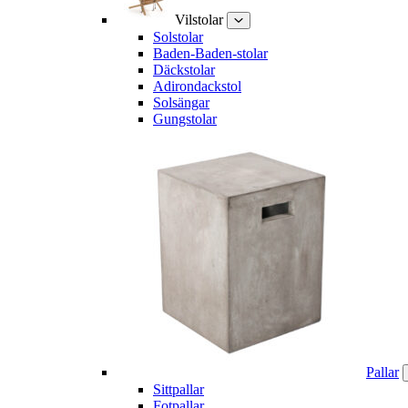
Vilstolar
Solstolar
Baden-Baden-stolar
Däckstolar
Adirondackstol
Solsängar
Gungstolar
Pallar
Sittpallar
Fotpallar