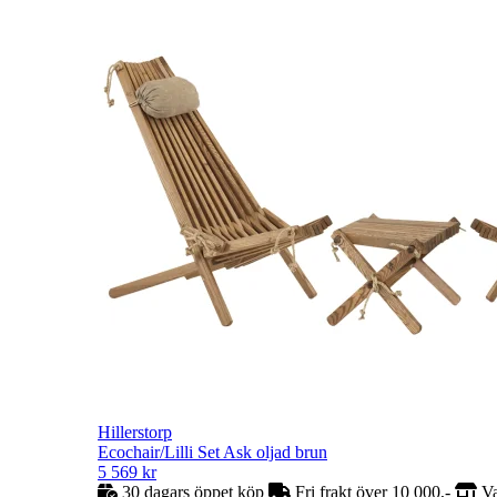
Hillerstorp
Ecochair/Lilli Set Ask oljad brun
5 569
kr
30 dagars öppet köp
Fri frakt över 10 000,-
Va