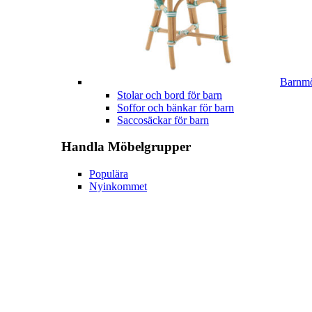
Barnmö
Stolar och bord för barn
Soffor och bänkar för barn
Saccosäckar för barn
Handla
Möbelgrupper
Populära
Nyinkommet