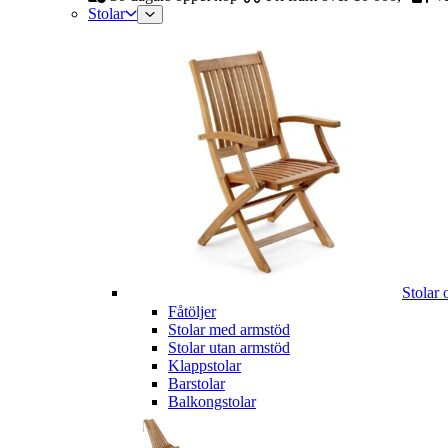
Stolar
Stolar 
Fåtöljer
Stolar med armstöd
Stolar utan armstöd
Klappstolar
Barstolar
Balkongstolar