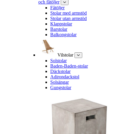
och fåtöljer
Fåtöljer
Stolar med armstöd
Stolar utan armstöd
Klappstolar
Barstolar
Balkongstolar
Vilstolar
Solstolar
Baden-Baden-stolar
Däckstolar
Adirondackstol
Solsängar
Gungstolar