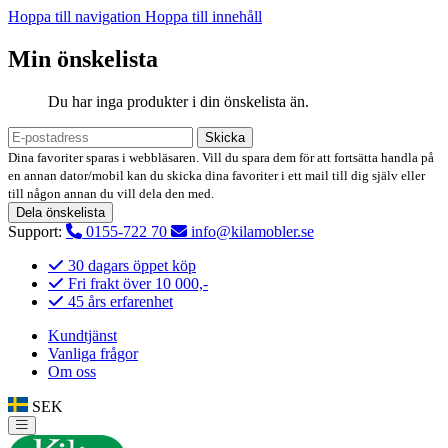
Hoppa till navigation
Hoppa till innehåll
Min önskelista
Du har inga produkter i din önskelista än.
Skicka
Dina favoriter sparas i webbläsaren. Vill du spara dem för att fortsätta handla på
en annan dator/mobil kan du skicka dina favoriter i ett mail till dig själv eller
till någon annan du vill dela den med.
Dela önskelista
Support:
0155-722 70
info@kilamobler.se
30 dagars öppet köp
Fri frakt över 10 000,-
45 års erfarenhet
Kundtjänst
Vanliga frågor
Om oss
SEK