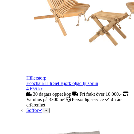
Hillerstorp
Ecochair/Lilli Set Björk oljad ljusbrun
4 655
kr
30 dagars öppet köp
Fri frakt över 10 000,-
Varuhus på 3300 m²
Personlig service
45 års
erfarenhet
Soffor