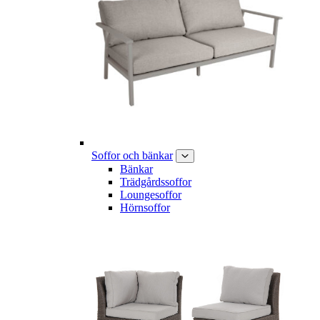
Soffor och bänkar
Bänkar
Trädgårdssoffor
Loungesoffor
Hörnsoffor