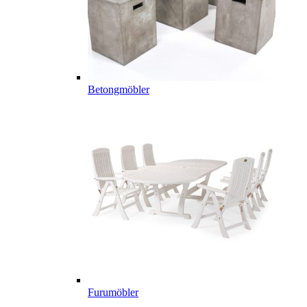
Betongmöbler
Furumöbler