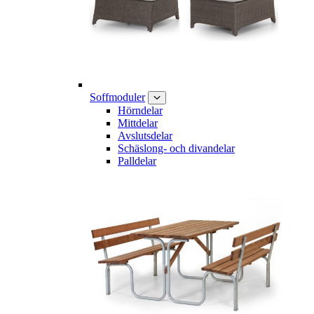
Soffmoduler
Hörndelar
Mittdelar
Avslutsdelar
Schäslong- och divandelar
Palldelar