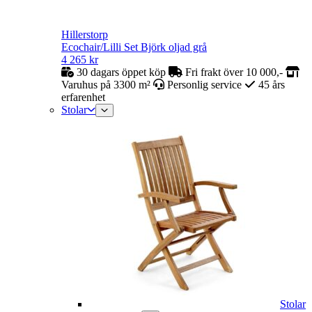
Hillerstorp
Ecochair/Lilli Set Björk oljad grå
4 265
kr
30 dagars öppet köp
Fri frakt över 10 000,-
Varuhus på 3300 m²
Personlig service
45 års
erfarenhet
Stolar
Stolar