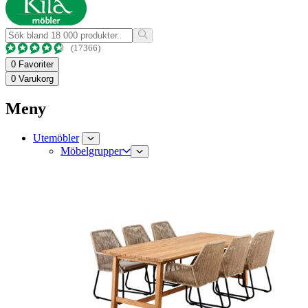
(17366)
0
Favoriter
0
Varukorg
Meny
Utemöbler
Möbelgrupper