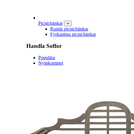
Picnicbänkar
Runda picnicbänkar
Fyrkantiga picnicbänkar
Handla
Soffor
Populära
Nyinkommet