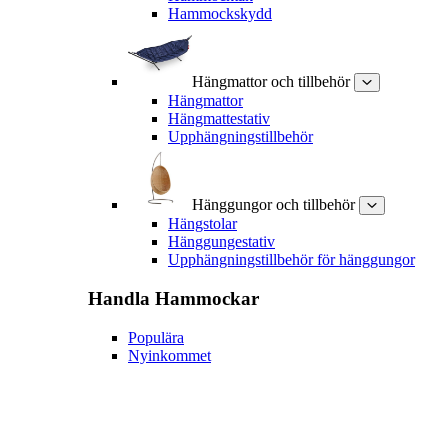
Hammockskydd
Hängmattor och tillbehör
Hängmattor
Hängmattestativ
Upphängningstillbehör
Hänggungor och tillbehör
Hängstolar
Hänggungestativ
Upphängningstillbehör för hänggungor
Handla
Hammockar
Populära
Nyinkommet