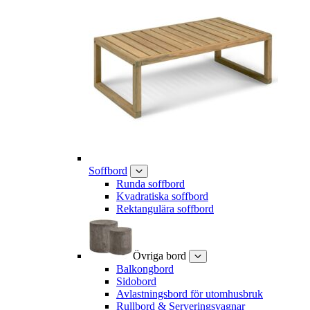
Soffbord
Runda soffbord
Kvadratiska soffbord
Rektangulära soffbord
Övriga bord
Balkongbord
Sidobord
Avlastningsbord för utomhusbruk
Rullbord & Serveringsvagnar