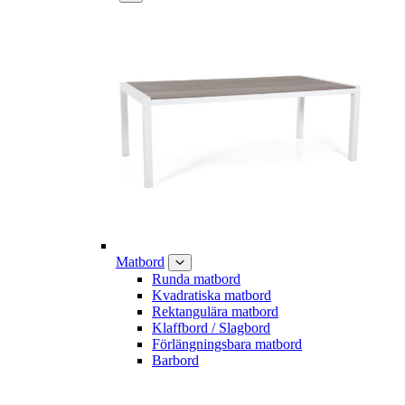
Matbord
Runda matbord
Kvadratiska matbord
Rektangulära matbord
Klaffbord / Slagbord
Förlängningsbara matbord
Barbord