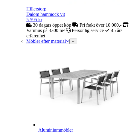
Hillerstorp
Dalom hammock vit
5 595
kr
30 dagars öppet köp
Fri frakt över 10 000,-
Varuhus på 3300 m²
Personlig service
45 års
erfarenhet
Möbler efter material
Aluminiummöbler