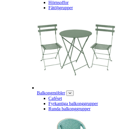
Hörnsoffor
Fåtöljgrupper
Balkongmöbler
Caféset
Fyrkantiga balkonggrupper
Runda balkonggrupper