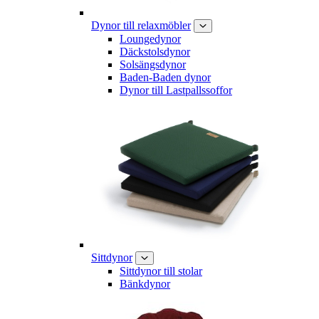
Dynor till relaxmöbler
Loungedynor
Däckstolsdynor
Solsängsdynor
Baden-Baden dynor
Dynor till Lastpallssoffor
Sittdynor
Sittdynor till stolar
Bänkdynor