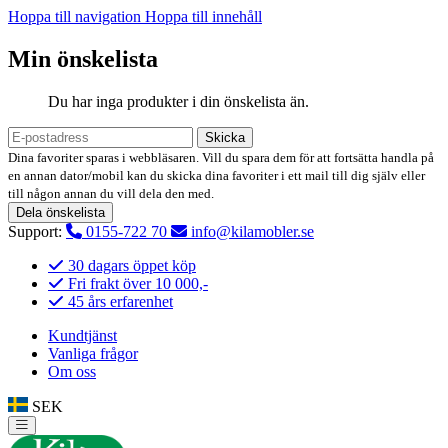
Hoppa till navigation
Hoppa till innehåll
Min önskelista
Du har inga produkter i din önskelista än.
Skicka
Dina favoriter sparas i webbläsaren. Vill du spara dem för att fortsätta handla på
en annan dator/mobil kan du skicka dina favoriter i ett mail till dig själv eller
till någon annan du vill dela den med.
Dela önskelista
Support:
0155-722 70
info@kilamobler.se
30 dagars öppet köp
Fri frakt över 10 000,-
45 års erfarenhet
Kundtjänst
Vanliga frågor
Om oss
SEK