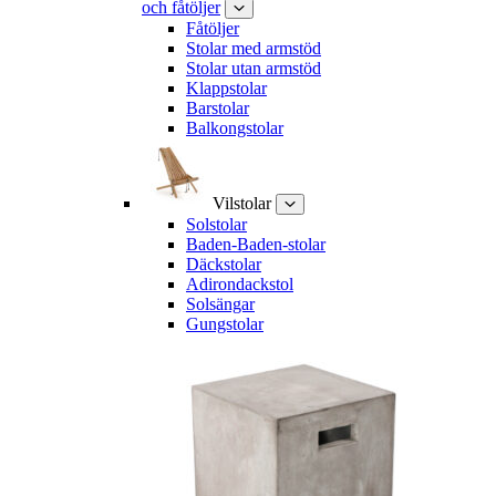
och fåtöljer
Fåtöljer
Stolar med armstöd
Stolar utan armstöd
Klappstolar
Barstolar
Balkongstolar
Vilstolar
Solstolar
Baden-Baden-stolar
Däckstolar
Adirondackstol
Solsängar
Gungstolar