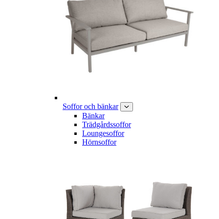
Soffor och bänkar
Bänkar
Trädgårdssoffor
Loungesoffor
Hörnsoffor