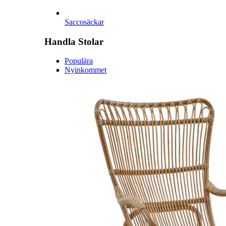
Saccosäckar
Handla
Stolar
Populära
Nyinkommet