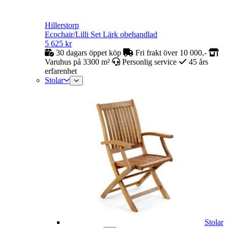
Hillerstorp
Ecochair/Lilli Set Lärk obehandlad
5 625
kr
30 dagars öppet köp
Fri frakt över 10 000,-
Varuhus på 3300 m²
Personlig service
45 års
erfarenhet
Stolar
Stolar