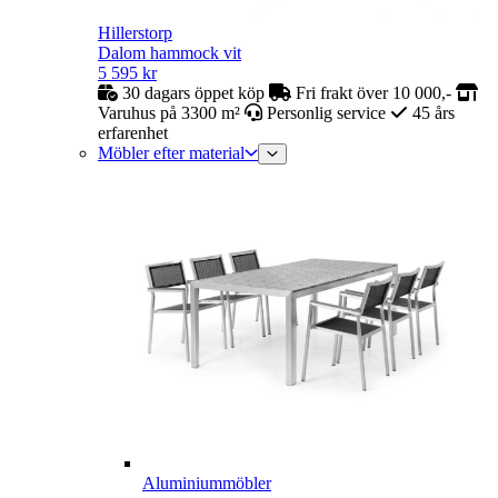
Hillerstorp
Dalom hammock vit
5 595
kr
30 dagars öppet köp
Fri frakt över 10 000,-
Varuhus på 3300 m²
Personlig service
45 års
erfarenhet
Möbler efter material
Aluminiummöbler