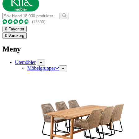
(17355)
0
Favoriter
0
Varukorg
Meny
Utemöbler
Möbelgrupper