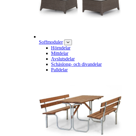
Soffmoduler
Hörndelar
Mittdelar
Avslutsdelar
Schäslong- och divandelar
Palldelar