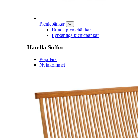
Picnicbänkar
Runda picnicbänkar
Fyrkantiga picnicbänkar
Handla
Soffor
Populära
Nyinkommet