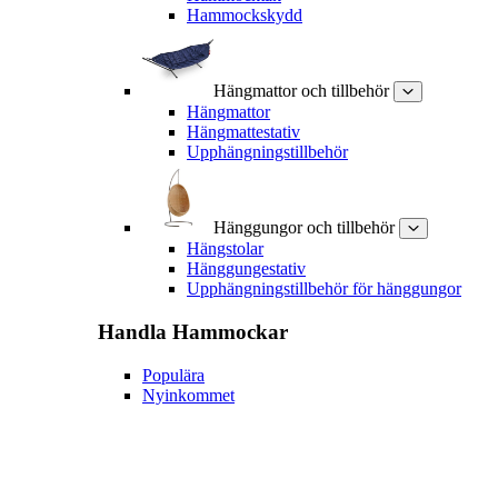
Hammockskydd
Hängmattor och tillbehör
Hängmattor
Hängmattestativ
Upphängningstillbehör
Hänggungor och tillbehör
Hängstolar
Hänggungestativ
Upphängningstillbehör för hänggungor
Handla
Hammockar
Populära
Nyinkommet