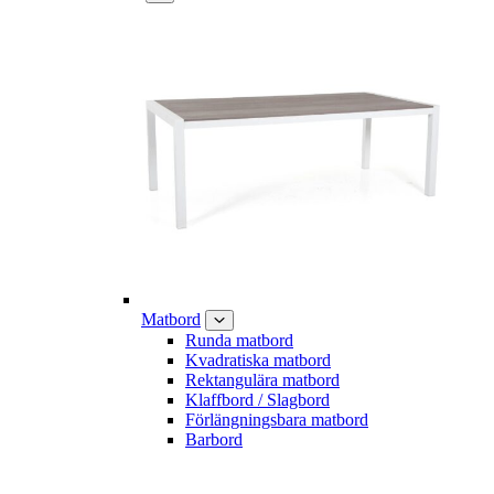
Matbord
Runda matbord
Kvadratiska matbord
Rektangulära matbord
Klaffbord / Slagbord
Förlängningsbara matbord
Barbord