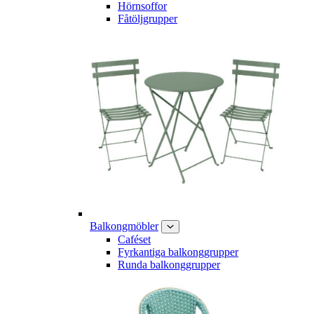
Hörnsoffor
Fåtöljgrupper
Balkongmöbler
Caféset
Fyrkantiga balkonggrupper
Runda balkonggrupper