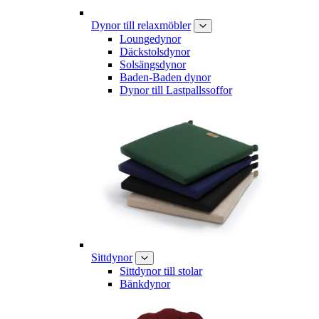
Dynor till relaxmöbler
Loungedynor
Däckstolsdynor
Solsängsdynor
Baden-Baden dynor
Dynor till Lastpallssoffor
Sittdynor
Sittdynor till stolar
Bänkdynor