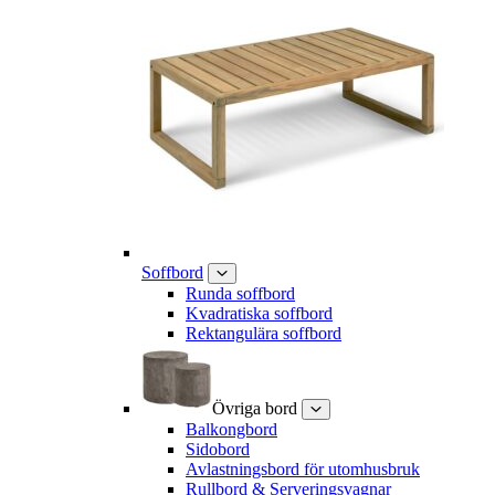
Soffbord
Runda soffbord
Kvadratiska soffbord
Rektangulära soffbord
Övriga bord
Balkongbord
Sidobord
Avlastningsbord för utomhusbruk
Rullbord & Serveringsvagnar