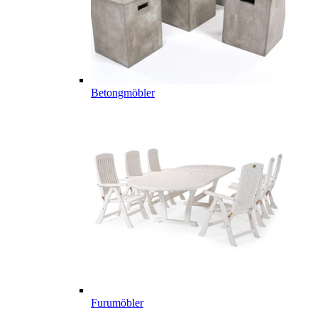
Betongmöbler
Furumöbler