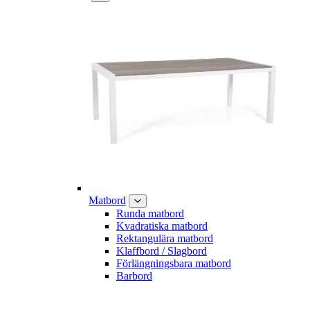
Matbord
Runda matbord
Kvadratiska matbord
Rektangulära matbord
Klaffbord / Slagbord
Förlängningsbara matbord
Barbord