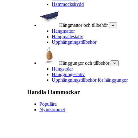
Hammockskydd
Hängmattor och tillbehör
Hängmattor
Hängmattestativ
Upphängningstillbehör
Hänggungor och tillbehör
Hängstolar
Hänggungestativ
Upphängningstillbehör för hänggungor
Handla
Hammockar
Populära
Nyinkommet