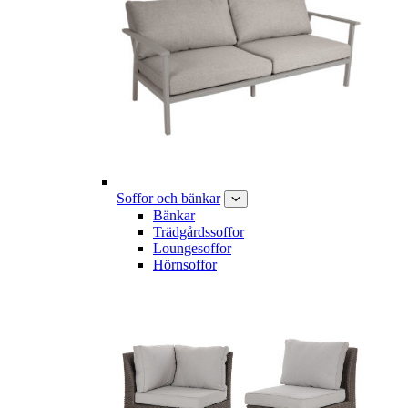
Soffor och bänkar
Bänkar
Trädgårdssoffor
Loungesoffor
Hörnsoffor