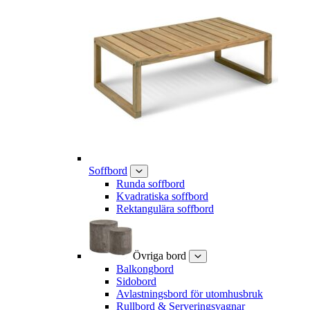
Soffbord
Runda soffbord
Kvadratiska soffbord
Rektangulära soffbord
Övriga bord
Balkongbord
Sidobord
Avlastningsbord för utomhusbruk
Rullbord & Serveringsvagnar