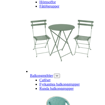
Hörnsoffor
Fåtöljgrupper
Balkongmöbler
Caféset
Fyrkantiga balkonggrupper
Runda balkonggrupper