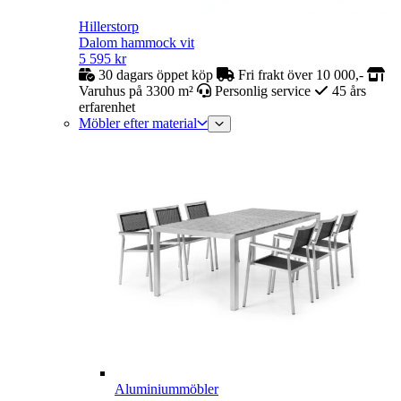
Hillerstorp
Dalom hammock vit
5 595
kr
30 dagars öppet köp
Fri frakt över 10 000,-
Varuhus på 3300 m²
Personlig service
45 års
erfarenhet
Möbler efter material
Aluminiummöbler