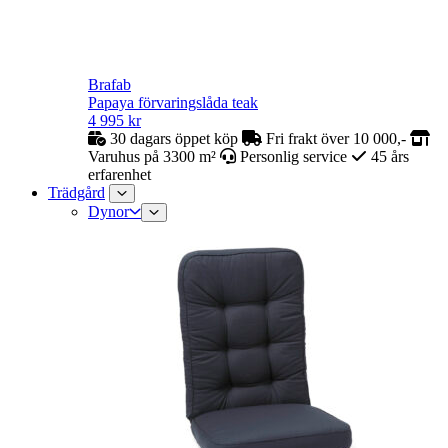
Brafab
Papaya förvaringslåda teak
4 995
kr
30 dagars öppet köp
Fri frakt över 10 000,-
Varuhus på 3300 m²
Personlig service
45 års
erfarenhet
Trädgård
Dynor