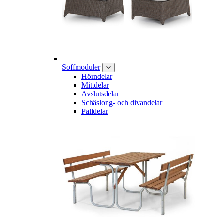
Soffmoduler
Hörndelar
Mittdelar
Avslutsdelar
Schäslong- och divandelar
Palldelar