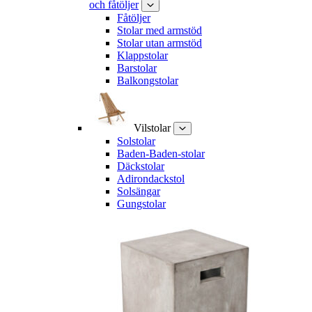
och fåtöljer
Fåtöljer
Stolar med armstöd
Stolar utan armstöd
Klappstolar
Barstolar
Balkongstolar
Vilstolar
Solstolar
Baden-Baden-stolar
Däckstolar
Adirondackstol
Solsängar
Gungstolar