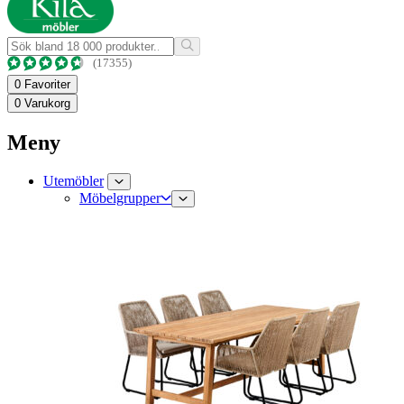
(17355)
0
Favoriter
0
Varukorg
Meny
Utemöbler
Möbelgrupper