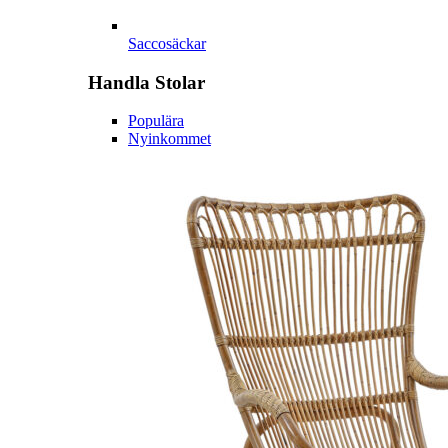
Saccosäckar
Handla
Stolar
Populära
Nyinkommet