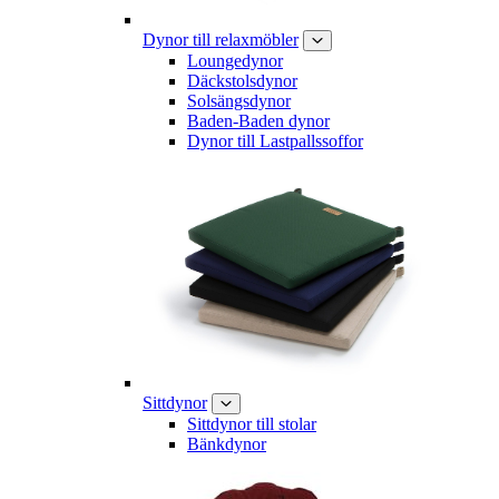
Dynor till relaxmöbler
Loungedynor
Däckstolsdynor
Solsängsdynor
Baden-Baden dynor
Dynor till Lastpallssoffor
Sittdynor
Sittdynor till stolar
Bänkdynor