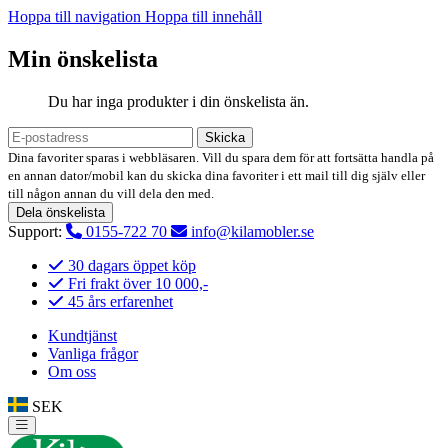
Hoppa till navigation
Hoppa till innehåll
Min önskelista
Du har inga produkter i din önskelista än.
Skicka
Dina favoriter sparas i webbläsaren. Vill du spara dem för att fortsätta handla på
en annan dator/mobil kan du skicka dina favoriter i ett mail till dig själv eller
till någon annan du vill dela den med.
Dela önskelista
Support:
0155-722 70
info@kilamobler.se
30 dagars öppet köp
Fri frakt över 10 000,-
45 års erfarenhet
Kundtjänst
Vanliga frågor
Om oss
SEK