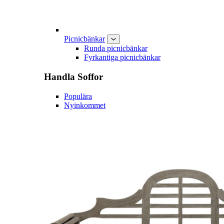
Picnicbänkar
Runda picnicbänkar
Fyrkantiga picnicbänkar
Handla
Soffor
Populära
Nyinkommet