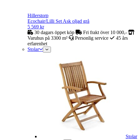
Hillerstorp
Ecochair/Lilli Set Ask oljad grå
5 569
kr
30 dagars öppet köp
Fri frakt över 10 000,-
Varuhus på 3300 m²
Personlig service
45 års
erfarenhet
Stolar
Stolar