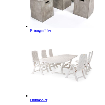
Betongmöbler
Furumöbler