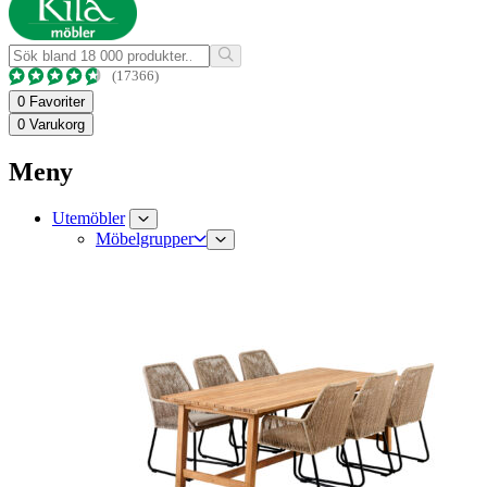
(17366)
0
Favoriter
0
Varukorg
Meny
Utemöbler
Möbelgrupper