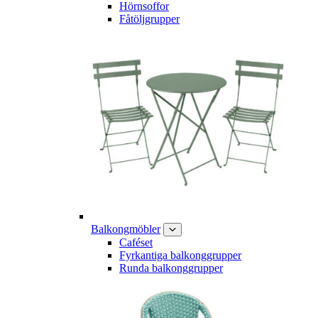
Hörnsoffor
Fåtöljgrupper
Balkongmöbler
Caféset
Fyrkantiga balkonggrupper
Runda balkonggrupper