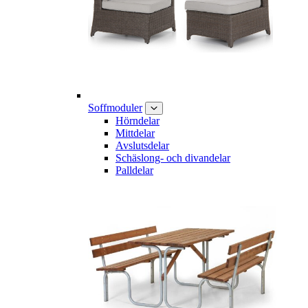
Soffmoduler
Hörndelar
Mittdelar
Avslutsdelar
Schäslong- och divandelar
Palldelar