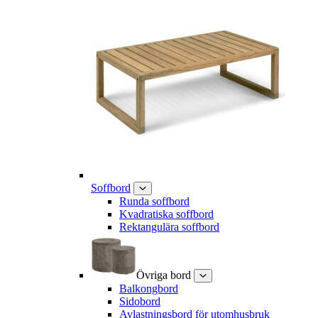
Soffbord
Runda soffbord
Kvadratiska soffbord
Rektangulära soffbord
Övriga bord
Balkongbord
Sidobord
Avlastningsbord för utomhusbruk