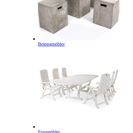
Betongmöbler
Furumöbler