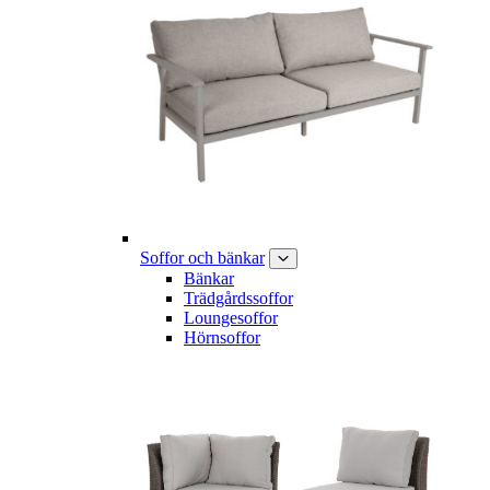
Soffor och bänkar
Bänkar
Trädgårdssoffor
Loungesoffor
Hörnsoffor