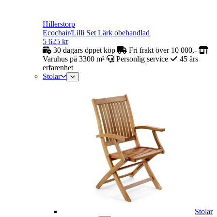
Hillerstorp
Ecochair/Lilli Set Lärk obehandlad
5 625
kr
30 dagars öppet köp
Fri frakt över 10 000,-
Varuhus på 3300 m²
Personlig service
45 års
erfarenhet
Stolar
Stolar