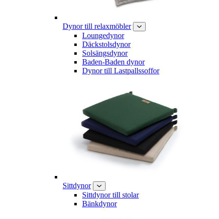
Dynor till relaxmöbler
Loungedynor
Däckstolsdynor
Solsängsdynor
Baden-Baden dynor
Dynor till Lastpallssoffor
Sittdynor
Sittdynor till stolar
Bänkdynor