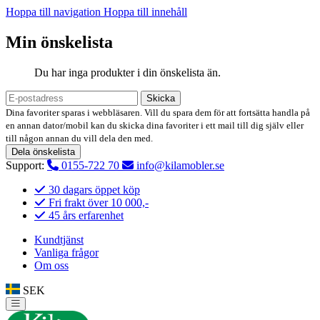
Hoppa till navigation
Hoppa till innehåll
Min önskelista
Du har inga produkter i din önskelista än.
Skicka
Dina favoriter sparas i webbläsaren. Vill du spara dem för att fortsätta handla på
en annan dator/mobil kan du skicka dina favoriter i ett mail till dig själv eller
till någon annan du vill dela den med.
Dela önskelista
Support:
0155-722 70
info@kilamobler.se
30 dagars öppet köp
Fri frakt över 10 000,-
45 års erfarenhet
Kundtjänst
Vanliga frågor
Om oss
SEK