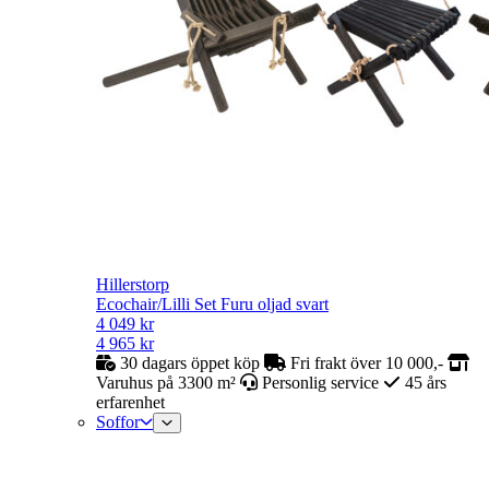
Hillerstorp
Ecochair/Lilli Set Furu oljad svart
4 049
kr
4 965
kr
30 dagars öppet köp
Fri frakt över 10 000,-
Varuhus på 3300 m²
Personlig service
45 års
erfarenhet
Soffor