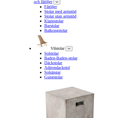
och fåtöljer
Fåtöljer
Stolar med armstöd
Stolar utan armstöd
Klappstolar
Barstolar
Balkongstolar
Vilstolar
Solstolar
Baden-Baden-stolar
Däckstolar
Adirondackstol
Solsängar
Gungstolar