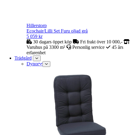
Hillerstorp
Ecochair/Lilli Set Furu oljad grå
5 059
kr
30 dagars öppet köp
Fri frakt över 10 000,-
Varuhus på 3300 m²
Personlig service
45 års
erfarenhet
Trädgård
Dynor