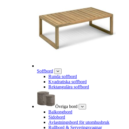
Soffbord
Runda soffbord
Kvadratiska soffbord
Rektangulära soffbord
Övriga bord
Balkongbord
Sidobord
Avlastningsbord för utomhusbruk
Rullbord & Serveringsvagnar