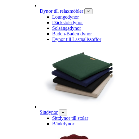
Dynor till relaxmöbler
Loungedynor
Däckstolsdynor
Solsängsdynor
Baden-Baden dynor
Dynor till Lastpallssoffor
Sittdynor
Sittdynor till stolar
Bänkdynor