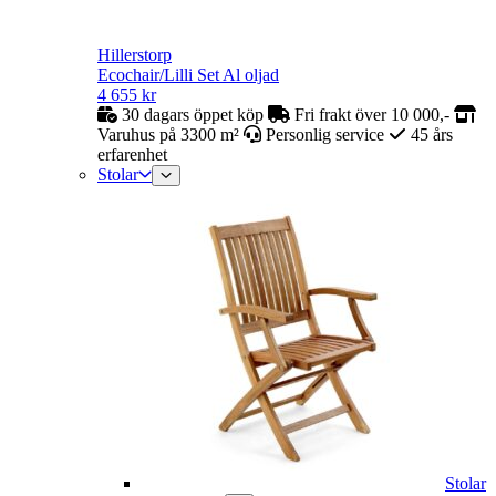
Hillerstorp
Ecochair/Lilli Set Al oljad
4 655
kr
30 dagars öppet köp
Fri frakt över 10 000,-
Varuhus på 3300 m²
Personlig service
45 års
erfarenhet
Stolar
Stolar