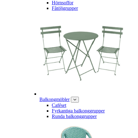
Hörnsoffor
Fåtöljgrupper
Balkongmöbler
Caféset
Fyrkantiga balkonggrupper
Runda balkonggrupper