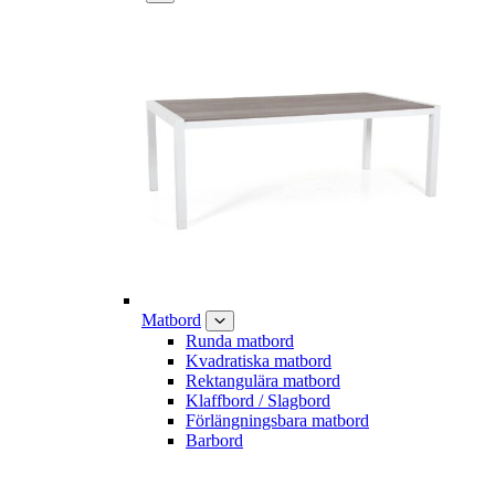
Matbord
Runda matbord
Kvadratiska matbord
Rektangulära matbord
Klaffbord / Slagbord
Förlängningsbara matbord
Barbord