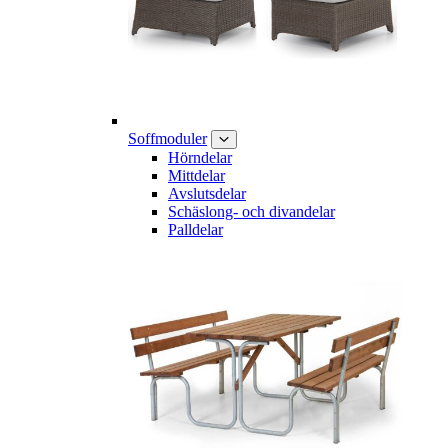
Soffmoduler
Hörndelar
Mittdelar
Avslutsdelar
Schäslong- och divandelar
Palldelar