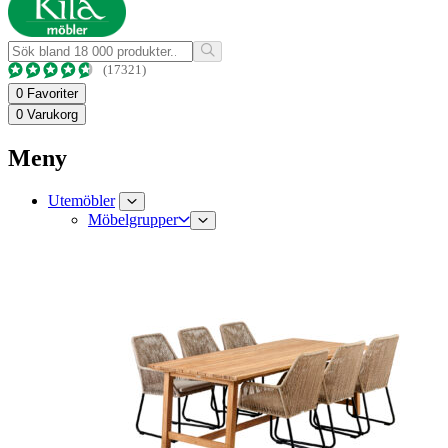
(17321)
0
Favoriter
0
Varukorg
Meny
Utemöbler
Möbelgrupper