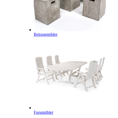
Betongmöbler
Furumöbler