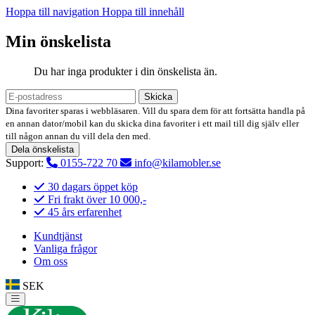
Hoppa till navigation
Hoppa till innehåll
Min önskelista
Du har inga produkter i din önskelista än.
Skicka
Dina favoriter sparas i webbläsaren. Vill du spara dem för att fortsätta handla på
en annan dator/mobil kan du skicka dina favoriter i ett mail till dig själv eller
till någon annan du vill dela den med.
Dela önskelista
Support:
0155-722 70
info@kilamobler.se
30 dagars öppet köp
Fri frakt över 10 000,-
45 års erfarenhet
Kundtjänst
Vanliga frågor
Om oss
SEK