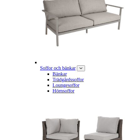
Soffor och bänkar
Bänkar
Trädgårdssoffor
Loungesoffor
Hörnsoffor