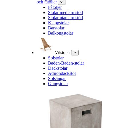
och fåtöljer
Fåtöljer
Stolar med armstöd
Stolar utan armstöd
Klappstolar
Barstolar
Balkongstolar
Vilstolar
Solstolar
Baden-Baden-stolar
Däckstolar
Adirondackstol
Solsängar
Gungstolar