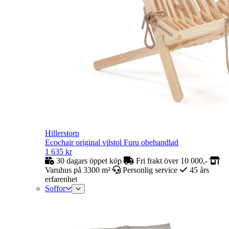
Hillerstorp
Ecochair original vilstol Furu obehandlad
1 635
kr
30 dagars öppet köp
Fri frakt över 10 000,-
Varuhus på 3300 m²
Personlig service
45 års
erfarenhet
Soffor