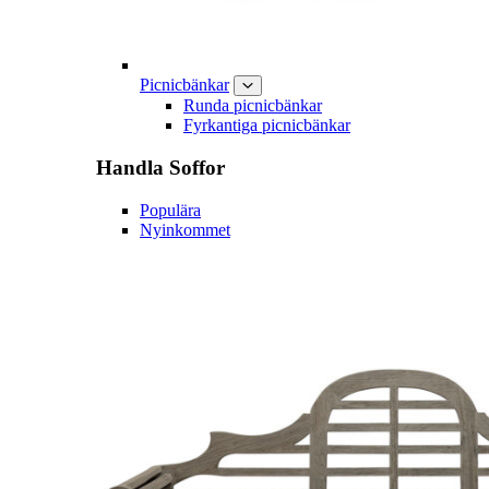
Picnicbänkar
Runda picnicbänkar
Fyrkantiga picnicbänkar
Handla
Soffor
Populära
Nyinkommet