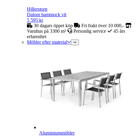
Hillerstorp
Dalom hammock vit
5 595
kr
30 dagars öppet köp
Fri frakt över 10 000,-
Varuhus på 3300 m²
Personlig service
45 års
erfarenhet
Möbler efter material
Aluminiummöbler