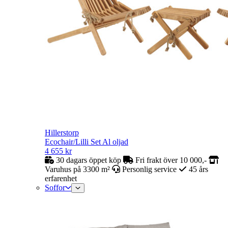
Hillerstorp
Ecochair/Lilli Set Al oljad
4 655
kr
30 dagars öppet köp
Fri frakt över 10 000,-
Varuhus på 3300 m²
Personlig service
45 års
erfarenhet
Soffor