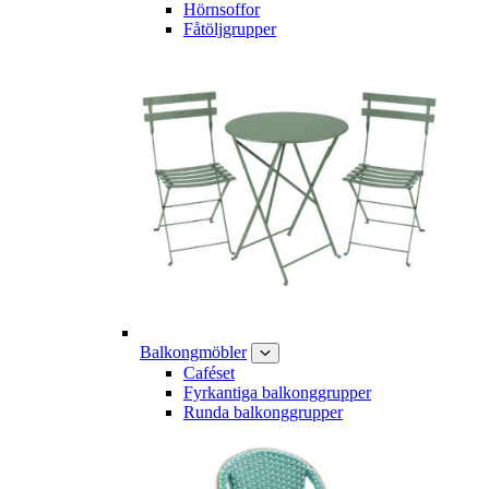
Hörnsoffor
Fåtöljgrupper
Balkongmöbler
Caféset
Fyrkantiga balkonggrupper
Runda balkonggrupper