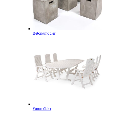
Betongmöbler
Furumöbler