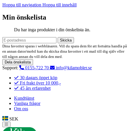
Hoppa till navigation
Hoppa till innehåll
Min önskelista
Du har inga produkter i din önskelista än.
Skicka
Dina favoriter sparas i webbläsaren. Vill du spara dem för att fortsätta handla på
en annan dator/mobil kan du skicka dina favoriter i ett mail till dig själv eller
till någon annan du vill dela den med.
Dela önskelista
Support:
0155-722 70
info@kilamobler.se
30 dagars öppet köp
Fri frakt över 10 000,-
45 års erfarenhet
Kundtjänst
Vanliga frågor
Om oss
SEK