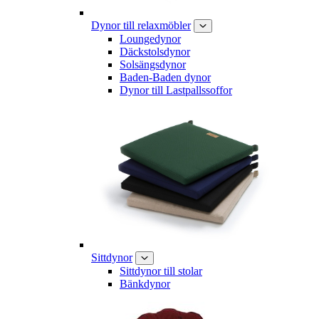
Dynor till relaxmöbler
Loungedynor
Däckstolsdynor
Solsängsdynor
Baden-Baden dynor
Dynor till Lastpallssoffor
Sittdynor
Sittdynor till stolar
Bänkdynor