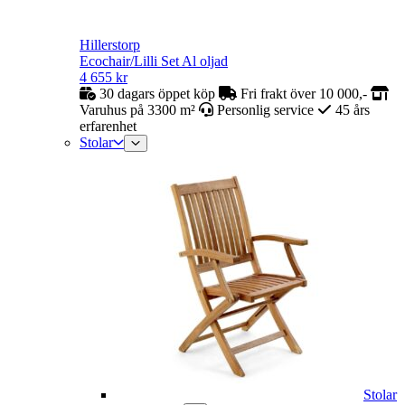
Hillerstorp
Ecochair/Lilli Set Al oljad
4 655
kr
30 dagars öppet köp
Fri frakt över 10 000,-
Varuhus på 3300 m²
Personlig service
45 års
erfarenhet
Stolar
Stolar