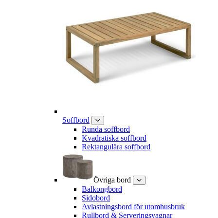
Soffbord
Runda soffbord
Kvadratiska soffbord
Rektangulära soffbord
Övriga bord
Balkongbord
Sidobord
Avlastningsbord för utomhusbruk
Rullbord & Serveringsvagnar