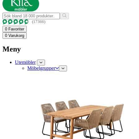
(17366)
0
Favoriter
0
Varukorg
Meny
Utemöbler
Möbelgrupper