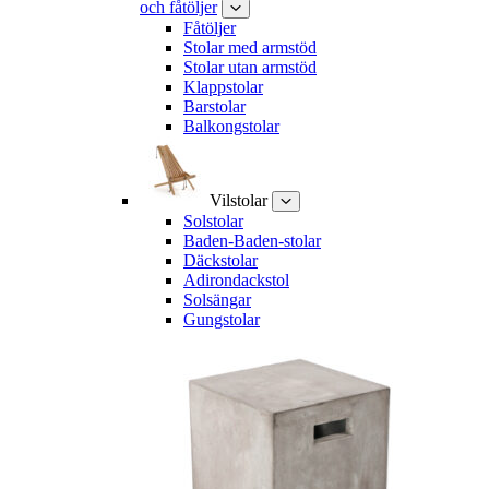
och fåtöljer
Fåtöljer
Stolar med armstöd
Stolar utan armstöd
Klappstolar
Barstolar
Balkongstolar
Vilstolar
Solstolar
Baden-Baden-stolar
Däckstolar
Adirondackstol
Solsängar
Gungstolar