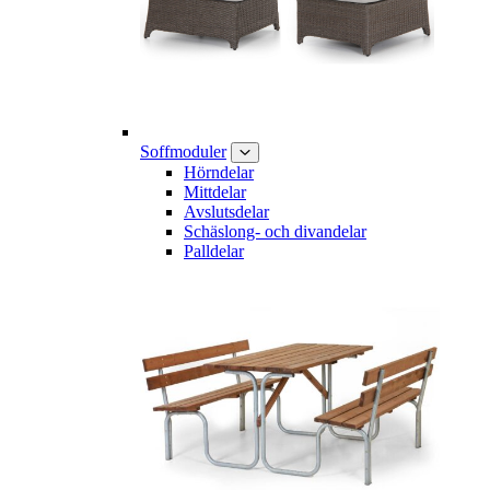
Soffmoduler
Hörndelar
Mittdelar
Avslutsdelar
Schäslong- och divandelar
Palldelar