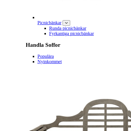
Picnicbänkar
Runda picnicbänkar
Fyrkantiga picnicbänkar
Handla
Soffor
Populära
Nyinkommet