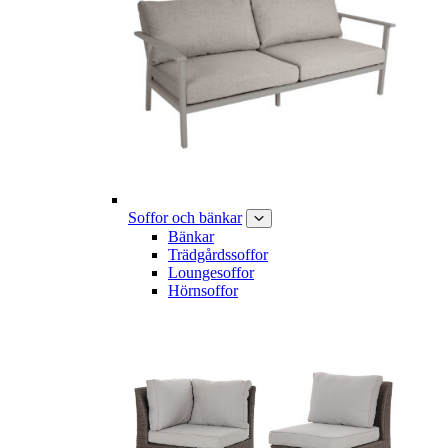
Soffor och bänkar
Bänkar
Trädgårdssoffor
Loungesoffor
Hörnsoffor