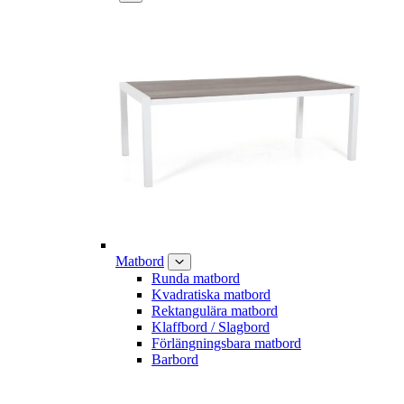
Matbord
Runda matbord
Kvadratiska matbord
Rektangulära matbord
Klaffbord / Slagbord
Förlängningsbara matbord
Barbord