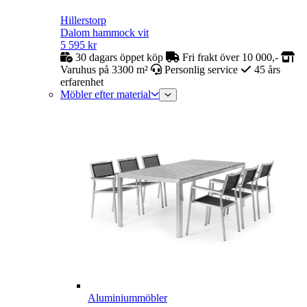
Hillerstorp
Dalom hammock vit
5 595
kr
30 dagars öppet köp
Fri frakt över 10 000,-
Varuhus på 3300 m²
Personlig service
45 års
erfarenhet
Möbler efter material
Aluminiummöbler