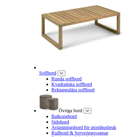
Soffbord
Runda soffbord
Kvadratiska soffbord
Rektangulära soffbord
Övriga bord
Balkongbord
Sidobord
Avlastningsbord för utomhusbruk
Rullbord & Serveringsvagnar