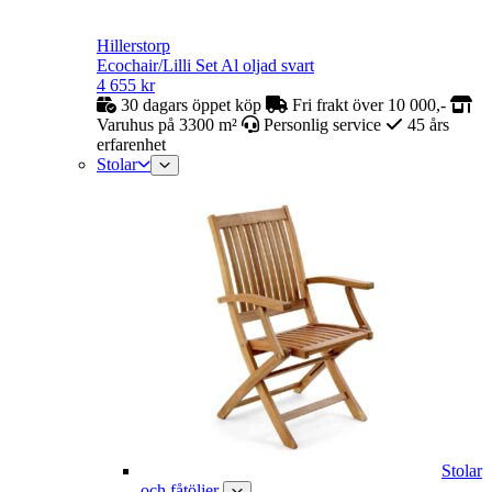
Hillerstorp
Ecochair/Lilli Set Al oljad svart
4 655
kr
30 dagars öppet köp
Fri frakt över 10 000,-
Varuhus på 3300 m²
Personlig service
45 års
erfarenhet
Stolar
Stolar
och fåtöljer