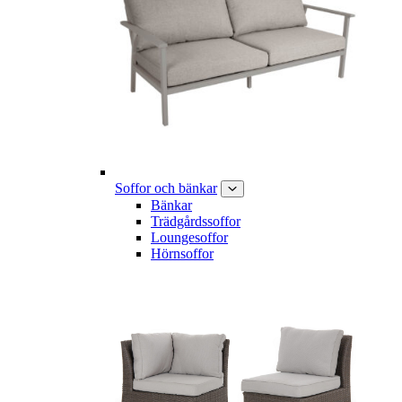
Soffor och bänkar
Bänkar
Trädgårdssoffor
Loungesoffor
Hörnsoffor