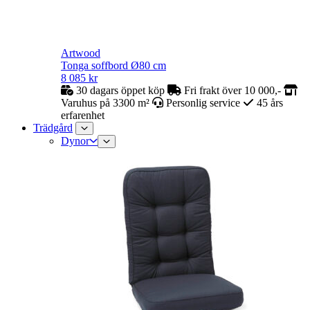
Artwood
Tonga soffbord Ø80 cm
8 085
kr
30 dagars öppet köp
Fri frakt över 10 000,-
Varuhus på 3300 m²
Personlig service
45 års
erfarenhet
Trädgård
Dynor