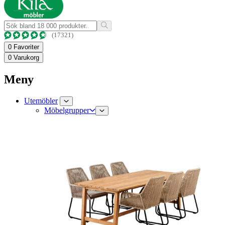
(17321)
0
Favoriter
0
Varukorg
Meny
Utemöbler
Möbelgrupper