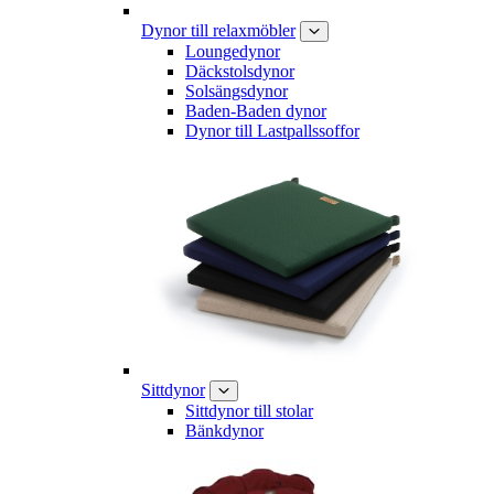
Dynor till relaxmöbler
Loungedynor
Däckstolsdynor
Solsängsdynor
Baden-Baden dynor
Dynor till Lastpallssoffor
Sittdynor
Sittdynor till stolar
Bänkdynor