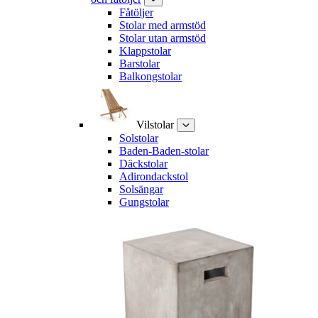
Fåtöljer
Stolar med armstöd
Stolar utan armstöd
Klappstolar
Barstolar
Balkongstolar
Vilstolar
Solstolar
Baden-Baden-stolar
Däckstolar
Adirondackstol
Solsängar
Gungstolar