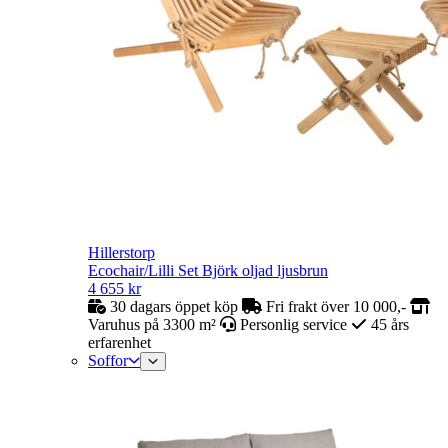
Hillerstorp
Ecochair/Lilli Set Björk oljad ljusbrun
4 655
kr
30 dagars öppet köp
Fri frakt över 10 000,-
Varuhus på 3300 m²
Personlig service
45 års
erfarenhet
Soffor