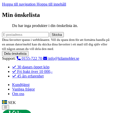
Hoppa till navigation
Hoppa till innehåll
Min önskelista
Du har inga produkter i din önskelista än.
Skicka
Dina favoriter sparas i webbläsaren. Vill du spara dem för att fortsätta handla på
en annan dator/mobil kan du skicka dina favoriter i ett mail till dig själv eller
till någon annan du vill dela den med.
Dela önskelista
Support:
0155-722 70
info@kilamobler.se
30 dagars öppet köp
Fri frakt över 10 000,-
45 års erfarenhet
Kundtjänst
Vanliga frågor
Om oss
SEK