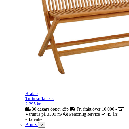
Brafab
Turin soffa teak
2 295
kr
30 dagars öppet köp
Fri frakt över 10 000,-
Varuhus på 3300 m²
Personlig service
45 års
erfarenhet
Bord