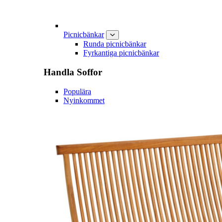
Picnicbänkar
Runda picnicbänkar
Fyrkantiga picnicbänkar
Handla
Soffor
Populära
Nyinkommet