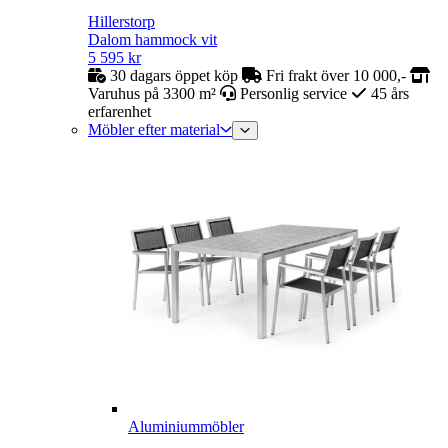
Hillerstorp
Dalom hammock vit
5 595
kr
30 dagars öppet köp
Fri frakt över 10 000,-
Varuhus på 3300 m²
Personlig service
45 års
erfarenhet
Möbler efter material
Aluminiummöbler