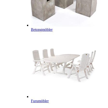
Betongmöbler
Furumöbler