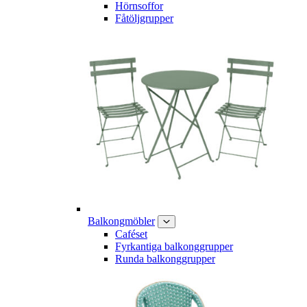
Hörnsoffor
Fåtöljgrupper
Balkongmöbler
Caféset
Fyrkantiga balkonggrupper
Runda balkonggrupper