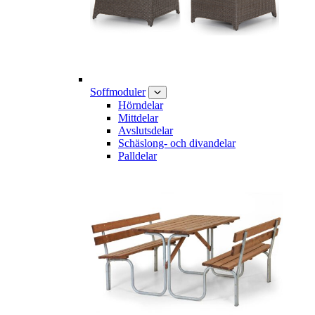
Soffmoduler
Hörndelar
Mittdelar
Avslutsdelar
Schäslong- och divandelar
Palldelar