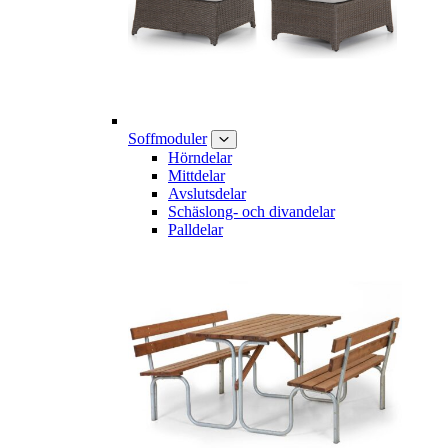
Soffmoduler
Hörndelar
Mittdelar
Avslutsdelar
Schäslong- och divandelar
Palldelar