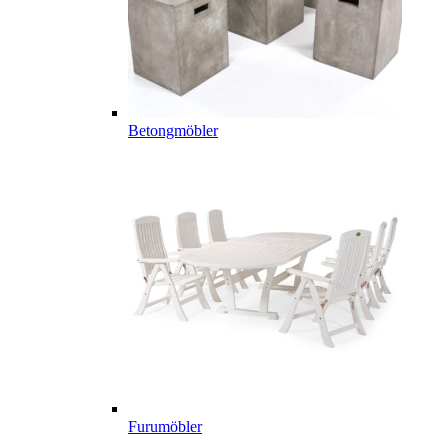
Betongmöbler
Furumöbler