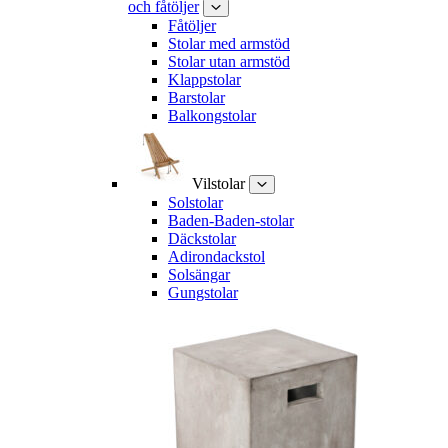
och fåtöljer
Fåtöljer
Stolar med armstöd
Stolar utan armstöd
Klappstolar
Barstolar
Balkongstolar
Vilstolar
Solstolar
Baden-Baden-stolar
Däckstolar
Adirondackstol
Solsängar
Gungstolar