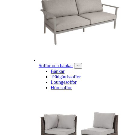
Soffor och bänkar
Bänkar
Trädgårdssoffor
Loungesoffor
Hörnsoffor