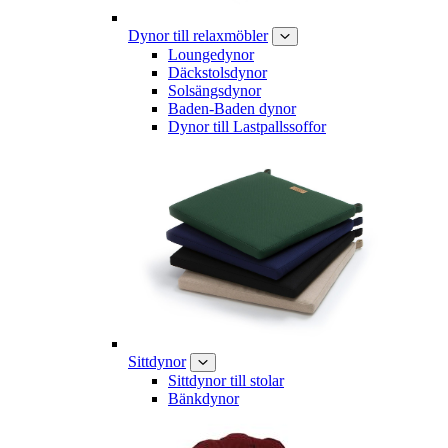
Dynor till relaxmöbler
Loungedynor
Däckstolsdynor
Solsängsdynor
Baden-Baden dynor
Dynor till Lastpallssoffor
Sittdynor
Sittdynor till stolar
Bänkdynor