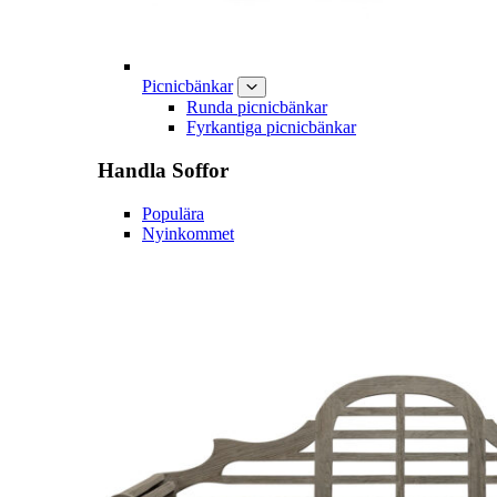
Picnicbänkar
Runda picnicbänkar
Fyrkantiga picnicbänkar
Handla
Soffor
Populära
Nyinkommet