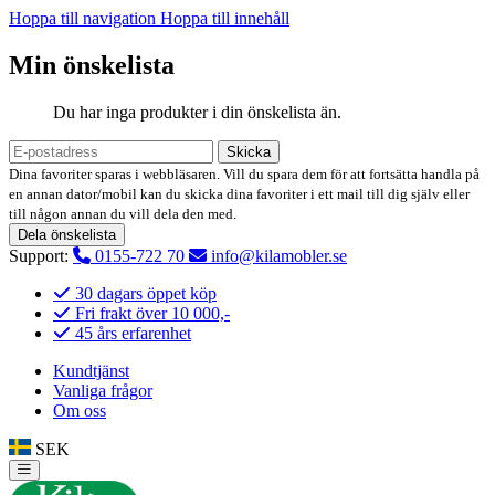
Hoppa till navigation
Hoppa till innehåll
Min önskelista
Du har inga produkter i din önskelista än.
Skicka
Dina favoriter sparas i webbläsaren. Vill du spara dem för att fortsätta handla på
en annan dator/mobil kan du skicka dina favoriter i ett mail till dig själv eller
till någon annan du vill dela den med.
Dela önskelista
Support:
0155-722 70
info@kilamobler.se
30 dagars öppet köp
Fri frakt över 10 000,-
45 års erfarenhet
Kundtjänst
Vanliga frågor
Om oss
SEK