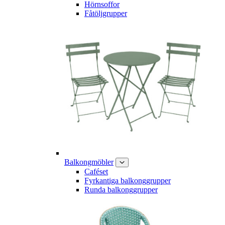
Hörnsoffor
Fåtöljgrupper
Balkongmöbler
Caféset
Fyrkantiga balkonggrupper
Runda balkonggrupper