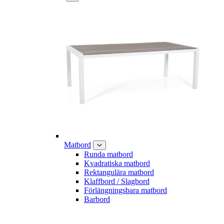
Matbord
Runda matbord
Kvadratiska matbord
Rektangulära matbord
Klaffbord / Slagbord
Förlängningsbara matbord
Barbord