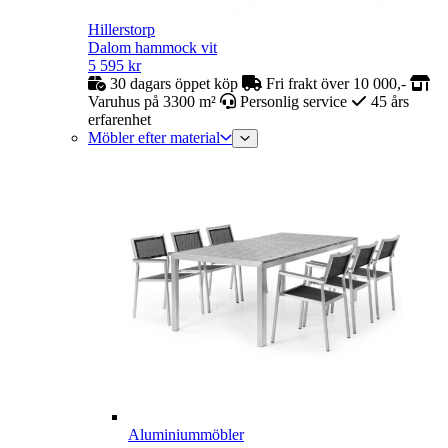
Hillerstorp
Dalom hammock vit
5 595
kr
30 dagars öppet köp
Fri frakt över 10 000,-
Varuhus på 3300 m²
Personlig service
45 års
erfarenhet
Möbler efter material
Aluminiummöbler