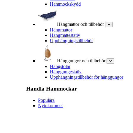
Hammockskydd
Hängmattor och tillbehör
Hängmattor
Hängmattestativ
Upphängningstillbehör
Hänggungor och tillbehör
Hängstolar
Hänggungestativ
Upphängningstillbehör för hänggungor
Handla
Hammockar
Populära
Nyinkommet