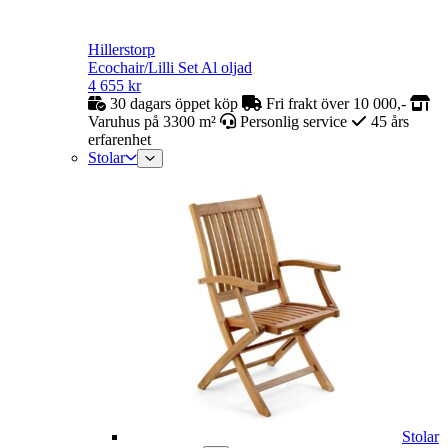
Hillerstorp
Ecochair/Lilli Set Al oljad
4 655
kr
30 dagars öppet köp
Fri frakt över 10 000,-
Varuhus på 3300 m²
Personlig service
45 års
erfarenhet
Stolar
Stolar