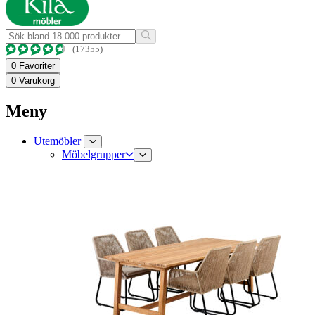
(17355)
0
Favoriter
0
Varukorg
Meny
Utemöbler
Möbelgrupper