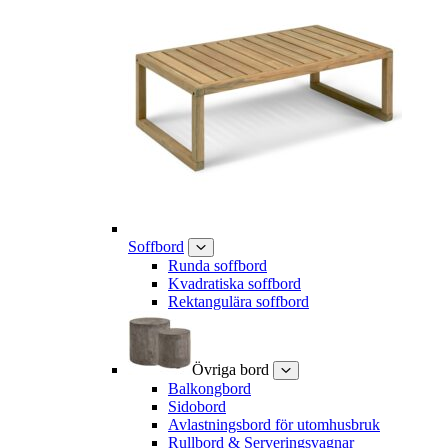
Soffbord
Runda soffbord
Kvadratiska soffbord
Rektangulära soffbord
Övriga bord
Balkongbord
Sidobord
Avlastningsbord för utomhusbruk
Rullbord & Serveringsvagnar