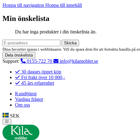
Hoppa till navigation
Hoppa till innehåll
Min önskelista
Du har inga produkter i din önskelista än.
Skicka
Dina favoriter sparas i webbläsaren. Vill du spara dem för att fortsätta handla på e
Dela önskelista
Support:
0155-722 70
info@kilamobler.se
30 dagars öppet köp
Fri frakt över 10 000,-
45 års erfarenhet
Kundtjänst
Vanliga frågor
Om oss
SEK