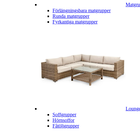
Matgru
Förlängningsbara matgrupper
Runda matgrupper
Fyrkantiga matgrupper
Lounge
Soffgrupper
Hörnsoffor
Fåtöljgrupper