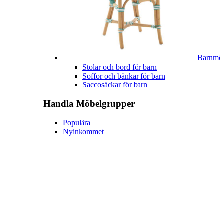
Barnmö
Stolar och bord för barn
Soffor och bänkar för barn
Saccosäckar för barn
Handla
Möbelgrupper
Populära
Nyinkommet