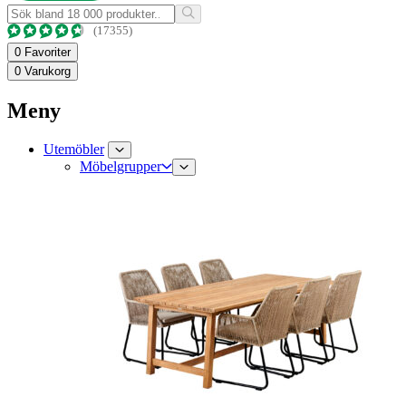
(17355)
0
Favoriter
0
Varukorg
Meny
Utemöbler
Möbelgrupper