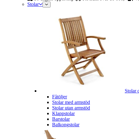
Stolar
Stolar 
Fåtöljer
Stolar med armstöd
Stolar utan armstöd
Klappstolar
Barstolar
Balkongstolar