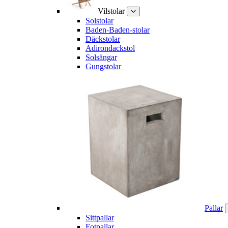
Vilstolar
Solstolar
Baden-Baden-stolar
Däckstolar
Adirondackstol
Solsängar
Gungstolar
Pallar
Sittpallar
Fotpallar