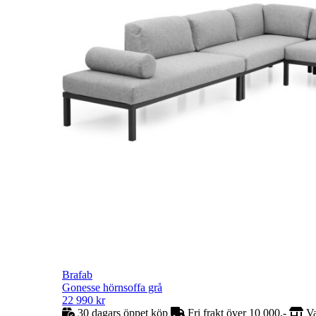
Brafab
Gonesse hörnsoffa grå
22 990
kr
30 dagars öppet köp
Fri frakt över 10 000,-
Va