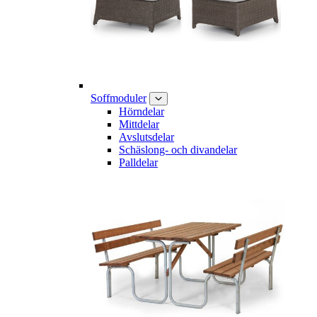
Soffmoduler
Hörndelar
Mittdelar
Avslutsdelar
Schäslong- och divandelar
Palldelar