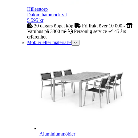
Hillerstorp
Dalom hammock vit
5 595
kr
30 dagars öppet köp
Fri frakt över 10 000,-
Varuhus på 3300 m²
Personlig service
45 års
erfarenhet
Möbler efter material
Aluminiummöbler