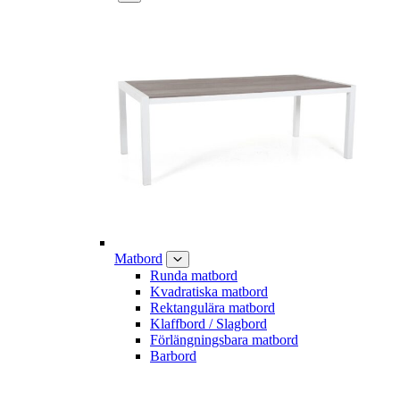
Matbord
Runda matbord
Kvadratiska matbord
Rektangulära matbord
Klaffbord / Slagbord
Förlängningsbara matbord
Barbord