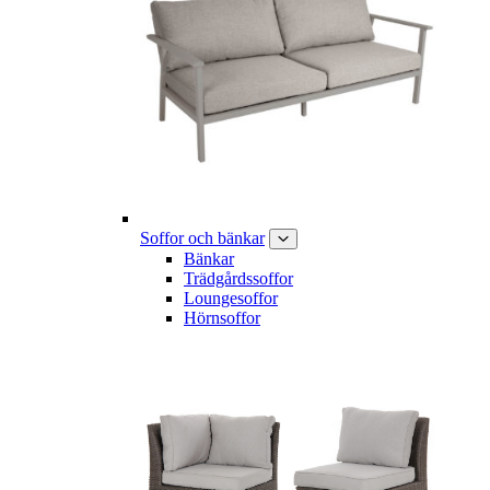
Soffor och bänkar
Bänkar
Trädgårdssoffor
Loungesoffor
Hörnsoffor