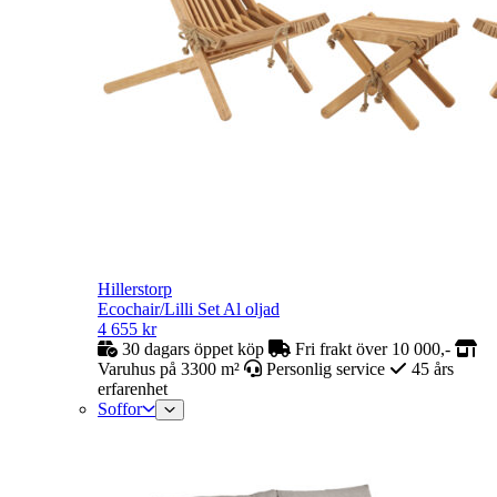
Hillerstorp
Ecochair/Lilli Set Al oljad
4 655
kr
30 dagars öppet köp
Fri frakt över 10 000,-
Varuhus på 3300 m²
Personlig service
45 års
erfarenhet
Soffor