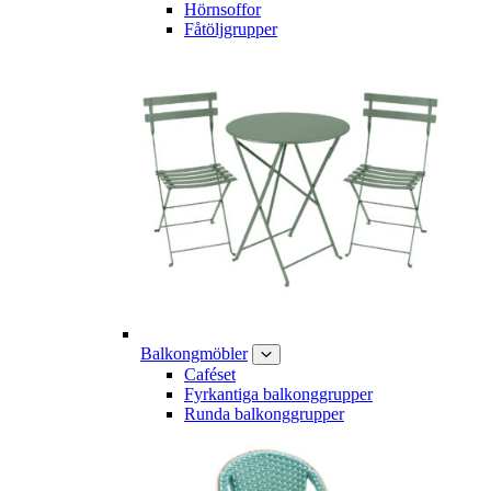
Hörnsoffor
Fåtöljgrupper
Balkongmöbler
Caféset
Fyrkantiga balkonggrupper
Runda balkonggrupper