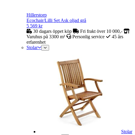
Hillerstorp
Ecochair/Lilli Set Ask oljad grå
5 569
kr
30 dagars öppet köp
Fri frakt över 10 000,-
Varuhus på 3300 m²
Personlig service
45 års
erfarenhet
Stolar
Stolar