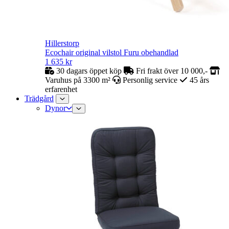
Hillerstorp
Ecochair original vilstol Furu obehandlad
1 635
kr
30 dagars öppet köp
Fri frakt över 10 000,-
Varuhus på 3300 m²
Personlig service
45 års
erfarenhet
Trädgård
Dynor