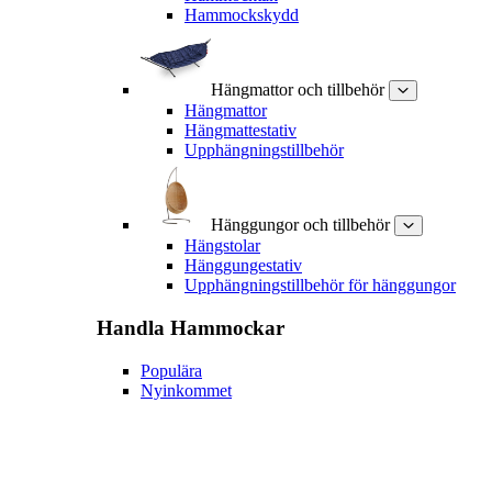
Hammockskydd
Hängmattor och tillbehör
Hängmattor
Hängmattestativ
Upphängningstillbehör
Hänggungor och tillbehör
Hängstolar
Hänggungestativ
Upphängningstillbehör för hänggungor
Handla
Hammockar
Populära
Nyinkommet