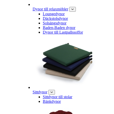
Dynor till relaxmöbler
Loungedynor
Däckstolsdynor
Solsängsdynor
Baden-Baden dynor
Dynor till Lastpallssoffor
Sittdynor
Sittdynor till stolar
Bänkdynor