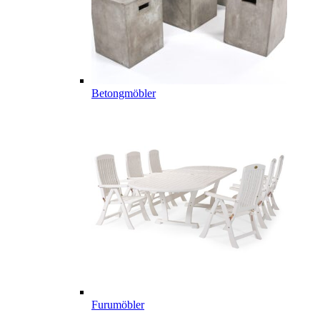
Betongmöbler
Furumöbler