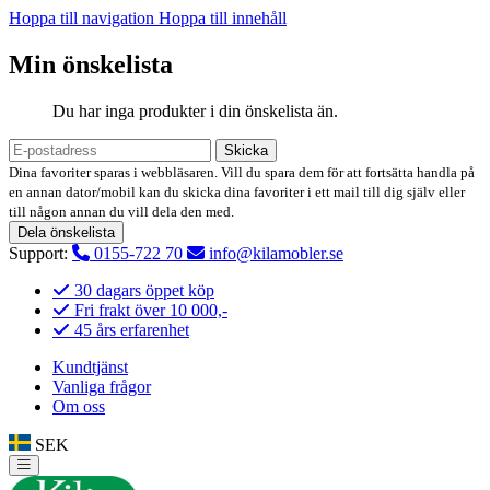
Hoppa till navigation
Hoppa till innehåll
Min önskelista
Du har inga produkter i din önskelista än.
Skicka
Dina favoriter sparas i webbläsaren. Vill du spara dem för att fortsätta handla på
en annan dator/mobil kan du skicka dina favoriter i ett mail till dig själv eller
till någon annan du vill dela den med.
Dela önskelista
Support:
0155-722 70
info@kilamobler.se
30 dagars öppet köp
Fri frakt över 10 000,-
45 års erfarenhet
Kundtjänst
Vanliga frågor
Om oss
SEK