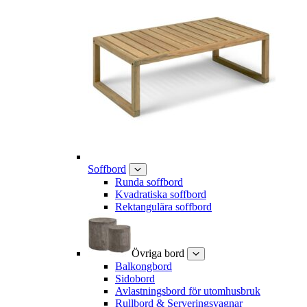
Soffbord
Runda soffbord
Kvadratiska soffbord
Rektangulära soffbord
Övriga bord
Balkongbord
Sidobord
Avlastningsbord för utomhusbruk
Rullbord & Serveringsvagnar