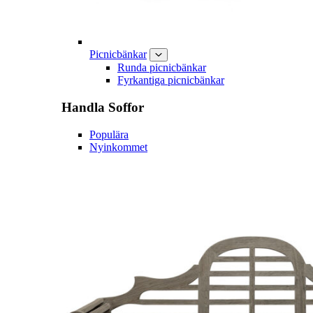
Picnicbänkar
Runda picnicbänkar
Fyrkantiga picnicbänkar
Handla
Soffor
Populära
Nyinkommet