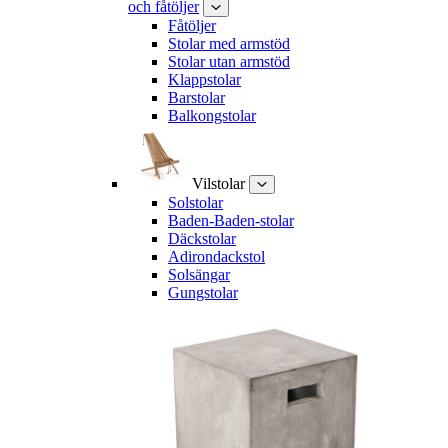
och fåtöljer
Fåtöljer
Stolar med armstöd
Stolar utan armstöd
Klappstolar
Barstolar
Balkongstolar
Vilstolar
Solstolar
Baden-Baden-stolar
Däckstolar
Adirondackstol
Solsängar
Gungstolar