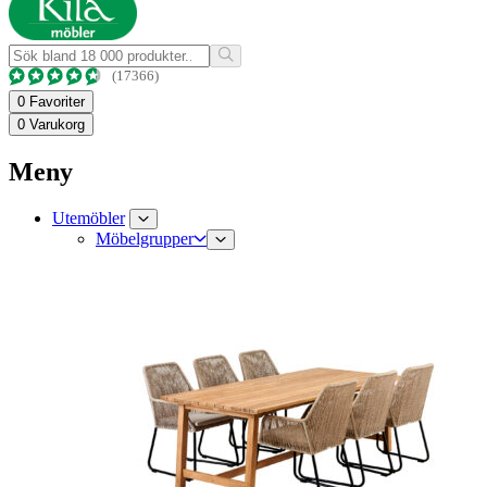
(17366)
0
Favoriter
0
Varukorg
Meny
Utemöbler
Möbelgrupper