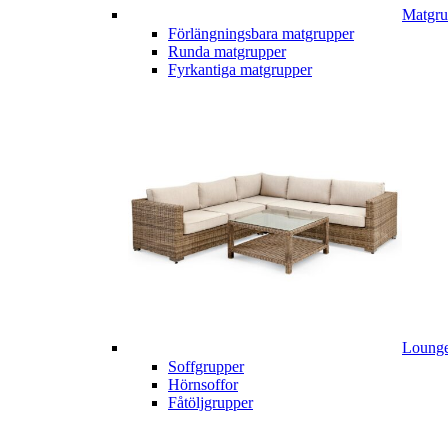
Matgru
Förlängningsbara matgrupper
Runda matgrupper
Fyrkantiga matgrupper
Lounge
Soffgrupper
Hörnsoffor
Fåtöljgrupper