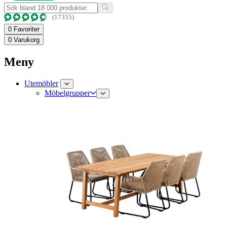
(17355)
0
Favoriter
0
Varukorg
Meny
Utemöbler
Möbelgrupper