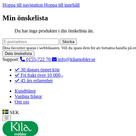
Hoppa till navigation
Hoppa till innehåll
Min önskelista
Du har inga produkter i din önskelista än.
Skicka
Dina favoriter sparas i webbläsaren. Vill du spara dem för att fortsätta handla på e
Dela önskelista
Support:
0155-722 70
info@kilamobler.se
30 dagars öppet köp
Fri frakt över 10 000,-
45 års erfarenhet
Kundtjänst
Vanliga frågor
Om oss
SEK