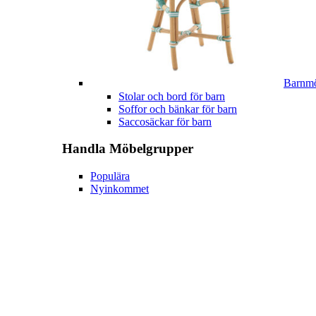
Barnmö
Stolar och bord för barn
Soffor och bänkar för barn
Saccosäckar för barn
Handla
Möbelgrupper
Populära
Nyinkommet