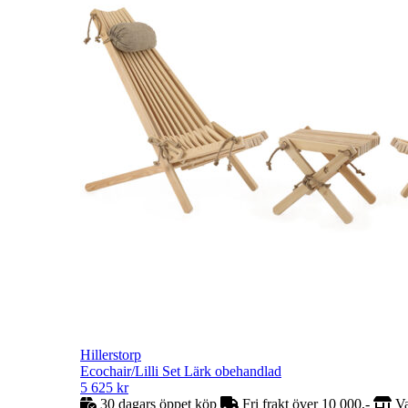
Hillerstorp
Ecochair/Lilli Set Lärk obehandlad
5 625
kr
30 dagars öppet köp
Fri frakt över 10 000,-
Va