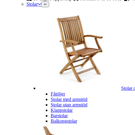
Stolar
Stolar 
Fåtöljer
Stolar med armstöd
Stolar utan armstöd
Klappstolar
Barstolar
Balkongstolar