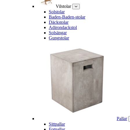
Vilstolar
Solstolar
Baden-Baden-stolar
Däckstolar
Adirondackstol
Solsängar
Gungstolar
Pallar
Sittpallar
Fotpallar