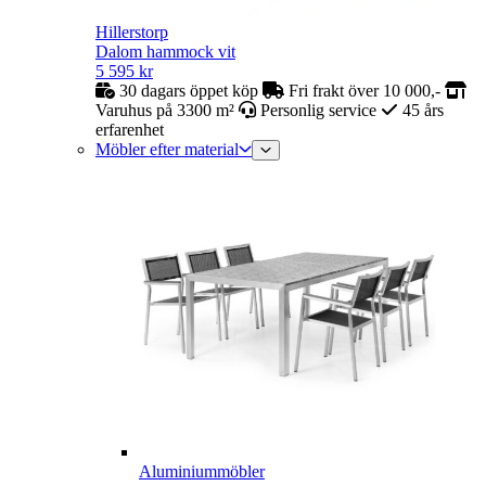
Hillerstorp
Dalom hammock vit
5 595
kr
30 dagars öppet köp
Fri frakt över 10 000,-
Varuhus på 3300 m²
Personlig service
45 års
erfarenhet
Möbler efter material
Aluminiummöbler