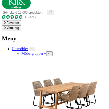
(17321)
0
Favoriter
0
Varukorg
Meny
Utemöbler
Möbelgrupper