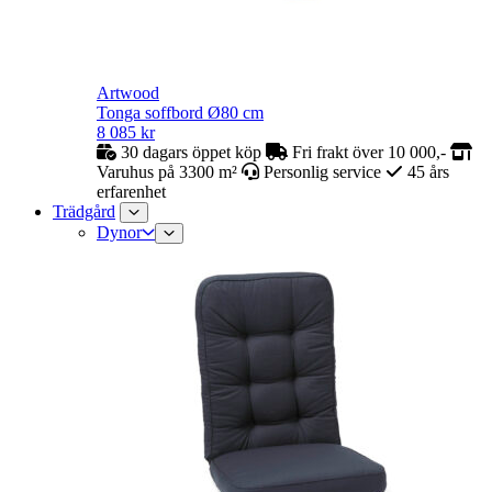
Artwood
Tonga soffbord Ø80 cm
8 085
kr
30 dagars öppet köp
Fri frakt över 10 000,-
Varuhus på 3300 m²
Personlig service
45 års
erfarenhet
Trädgård
Dynor