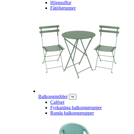
Hörnsoffor
Fåtöljgrupper
Balkongmöbler
Caféset
Fyrkantiga balkonggrupper
Runda balkonggrupper