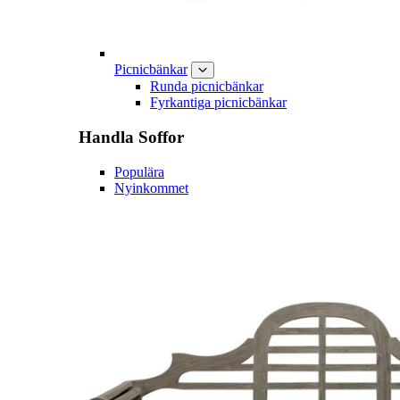
Picnicbänkar
Runda picnicbänkar
Fyrkantiga picnicbänkar
Handla
Soffor
Populära
Nyinkommet