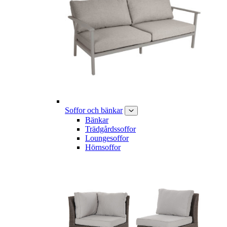
Soffor och bänkar
Bänkar
Trädgårdssoffor
Loungesoffor
Hörnsoffor