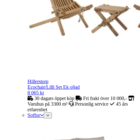
Hillerstorp
Ecochair/Lilli Set Ek oljad
8 065
kr
30 dagars öppet köp
Fri frakt över 10 000,-
Varuhus på 3300 m²
Personlig service
45 års
erfarenhet
Soffor