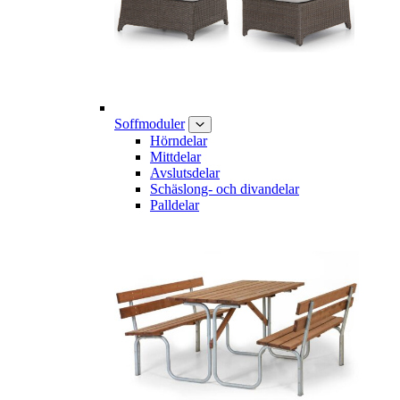
Soffmoduler
Hörndelar
Mittdelar
Avslutsdelar
Schäslong- och divandelar
Palldelar