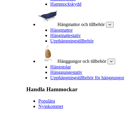
Hammockskydd
Hängmattor och tillbehör
Hängmattor
Hängmattestativ
Upphängningstillbehör
Hänggungor och tillbehör
Hängstolar
Hänggungestativ
Upphängningstillbehör för hänggungor
Handla
Hammockar
Populära
Nyinkommet