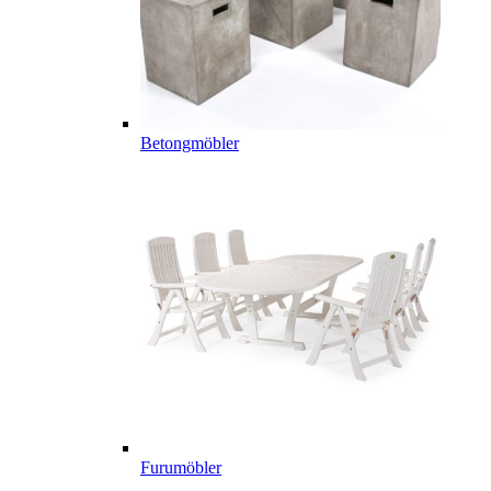
Betongmöbler
Furumöbler