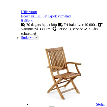
Hillerstorp
Ecochair/Lilli Set Björk vitmålad
6 380
kr
30 dagars öppet köp
Fri frakt över 10 000,-
Varuhus på 3300 m²
Personlig service
45 års
erfarenhet
Stolar
Stolar