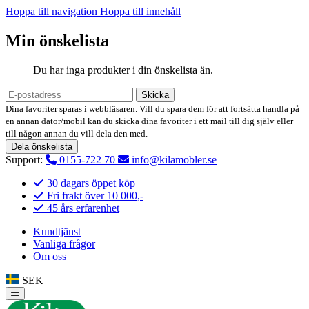
Hoppa till navigation
Hoppa till innehåll
Min önskelista
Du har inga produkter i din önskelista än.
Skicka
Dina favoriter sparas i webbläsaren. Vill du spara dem för att fortsätta handla på
en annan dator/mobil kan du skicka dina favoriter i ett mail till dig själv eller
till någon annan du vill dela den med.
Dela önskelista
Support:
0155-722 70
info@kilamobler.se
30 dagars öppet köp
Fri frakt över 10 000,-
45 års erfarenhet
Kundtjänst
Vanliga frågor
Om oss
SEK