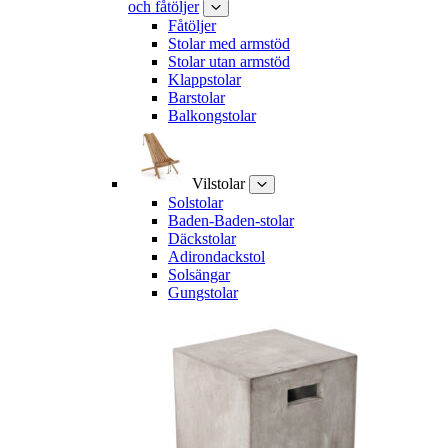
och fåtöljer
Fåtöljer
Stolar med armstöd
Stolar utan armstöd
Klappstolar
Barstolar
Balkongstolar
Vilstolar
Solstolar
Baden-Baden-stolar
Däckstolar
Adirondackstol
Solsängar
Gungstolar