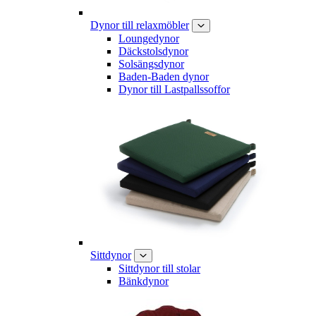
Dynor till relaxmöbler
Loungedynor
Däckstolsdynor
Solsängsdynor
Baden-Baden dynor
Dynor till Lastpallssoffor
Sittdynor
Sittdynor till stolar
Bänkdynor