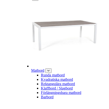
Matbord
Runda matbord
Kvadratiska matbord
Rektangulära matbord
Klaffbord / Slagbord
Förlängningsbara matbord
Barbord