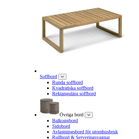
Soffbord
Runda soffbord
Kvadratiska soffbord
Rektangulära soffbord
Övriga bord
Balkongbord
Sidobord
Avlastningsbord för utomhusbruk
Rullbord & Serveringsvagnar