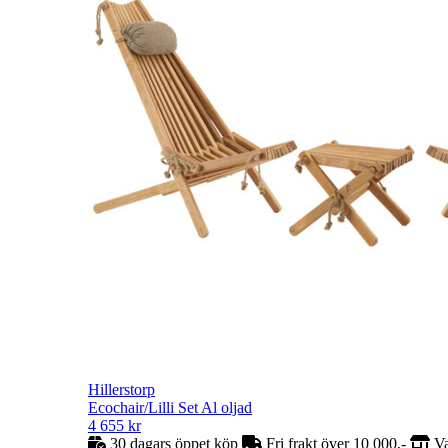
Hillerstorp
Ecochair/Lilli Set Al oljad
4 655
kr
30 dagars öppet köp
Fri frakt över 10 000,-
Va