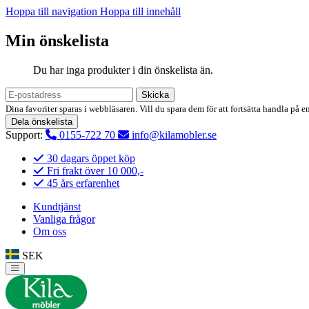
Hoppa till navigation
Hoppa till innehåll
Min önskelista
Du har inga produkter i din önskelista än.
Skicka
Dina favoriter sparas i webbläsaren. Vill du spara dem för att fortsätta handla på e
Dela önskelista
Support:
0155-722 70
info@kilamobler.se
30 dagars öppet köp
Fri frakt över 10 000,-
45 års erfarenhet
Kundtjänst
Vanliga frågor
Om oss
SEK