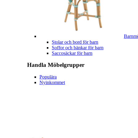
Barnmö
Stolar och bord för barn
Soffor och bänkar för barn
Saccosäckar för barn
Handla
Möbelgrupper
Populära
Nyinkommet