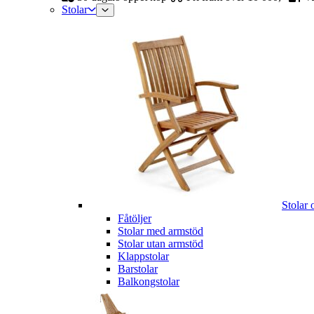
Stolar
Stolar 
Fåtöljer
Stolar med armstöd
Stolar utan armstöd
Klappstolar
Barstolar
Balkongstolar