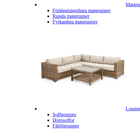
Matgru
Förlängningsbara matgrupper
Runda matgrupper
Fyrkantiga matgrupper
Lounge
Soffgrupper
Hörnsoffor
Fåtöljgrupper