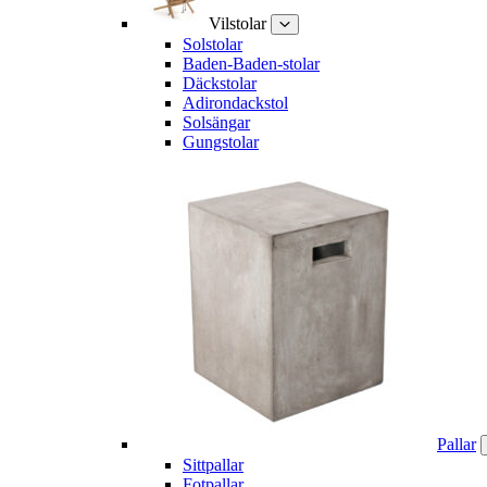
Vilstolar
Solstolar
Baden-Baden-stolar
Däckstolar
Adirondackstol
Solsängar
Gungstolar
Pallar
Sittpallar
Fotpallar