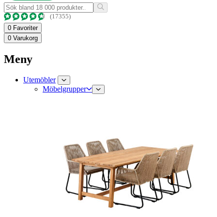
(17355)
0
Favoriter
0
Varukorg
Meny
Utemöbler
Möbelgrupper