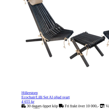
Hillerstorp
Ecochair/Lilli Set Al oljad svart
4 655
kr
30 dagars öppet köp
Fri frakt över 10 000,-
Va