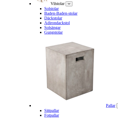
Vilstolar
Solstolar
Baden-Baden-stolar
Däckstolar
Adirondackstol
Solsängar
Gungstolar
Pallar
Sittpallar
Fotpallar