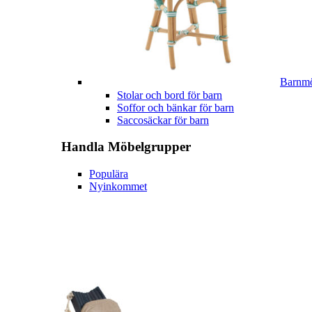
Barnmö
Stolar och bord för barn
Soffor och bänkar för barn
Saccosäckar för barn
Handla
Möbelgrupper
Populära
Nyinkommet