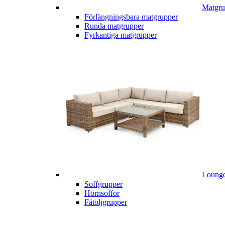
Matgru
Förlängningsbara matgrupper
Runda matgrupper
Fyrkantiga matgrupper
Lounge
Soffgrupper
Hörnsoffor
Fåtöljgrupper