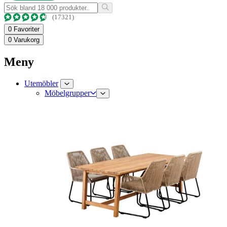
(17321)
0
Favoriter
0
Varukorg
Meny
Utemöbler
Möbelgrupper