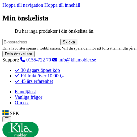
Hoppa till navigation
Hoppa till innehåll
Min önskelista
Du har inga produkter i din önskelista än.
Skicka
Dina favoriter sparas i webbläsaren. Vill du spara dem för att fortsätta handla på e
Dela önskelista
Support:
0155-722 70
info@kilamobler.se
30 dagars öppet köp
Fri frakt över 10 000,-
45 års erfarenhet
Kundtjänst
Vanliga frågor
Om oss
SEK