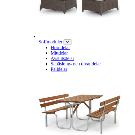
Soffmoduler
Hörndelar
Mittdelar
Avslutsdelar
Schäslong- och divandelar
Palldelar