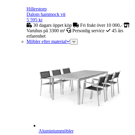
Hillerstorp
Dalom hammock vit
5 595
kr
30 dagars öppet köp
Fri frakt över 10 000,-
Varuhus på 3300 m²
Personlig service
45 års
erfarenhet
Möbler efter material
Aluminiummöbler