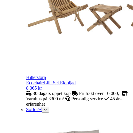
Hillerstorp
Ecochair/Lilli Set Ek oljad
8 065
kr
30 dagars öppet köp
Fri frakt över 10 000,-
Varuhus på 3300 m²
Personlig service
45 års
erfarenhet
Soffor