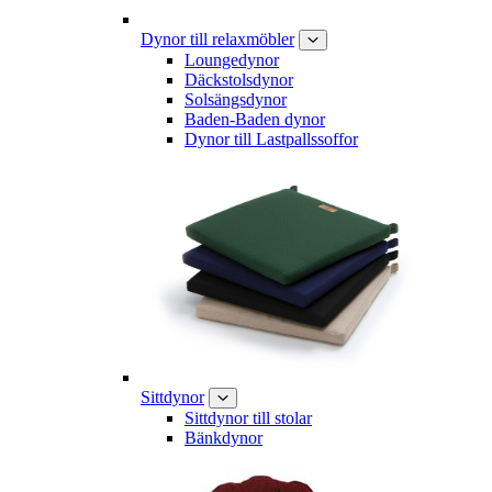
Dynor till relaxmöbler
Loungedynor
Däckstolsdynor
Solsängsdynor
Baden-Baden dynor
Dynor till Lastpallssoffor
Sittdynor
Sittdynor till stolar
Bänkdynor