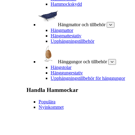
Hammockskydd
Hängmattor och tillbehör
Hängmattor
Hängmattestativ
Upphängningstillbehör
Hänggungor och tillbehör
Hängstolar
Hänggungestativ
Upphängningstillbehör för hänggungor
Handla
Hammockar
Populära
Nyinkommet