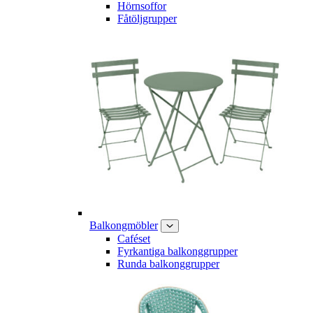
Hörnsoffor
Fåtöljgrupper
Balkongmöbler
Caféset
Fyrkantiga balkonggrupper
Runda balkonggrupper