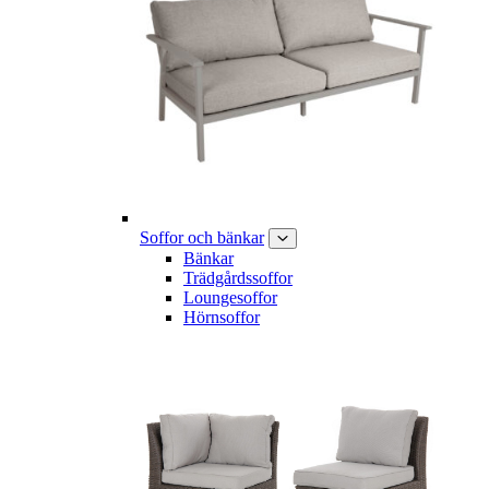
Soffor och bänkar
Bänkar
Trädgårdssoffor
Loungesoffor
Hörnsoffor