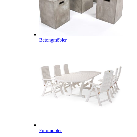
Betongmöbler
Furumöbler