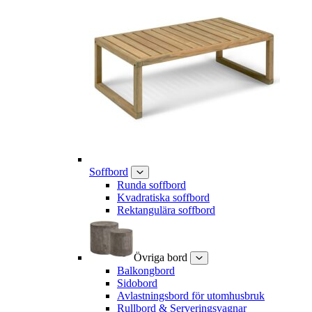
Soffbord
Runda soffbord
Kvadratiska soffbord
Rektangulära soffbord
Övriga bord
Balkongbord
Sidobord
Avlastningsbord för utomhusbruk
Rullbord & Serveringsvagnar