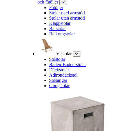
och fåtöljer
Fåtöljer
Stolar med armstöd
Stolar utan armstöd
Klappstolar
Barstolar
Balkongstolar
Vilstolar
Solstolar
Baden-Baden-stolar
Däckstolar
Adirondackstol
Solsängar
Gungstolar