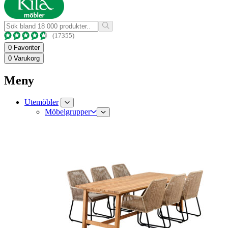
(17355)
0
Favoriter
0
Varukorg
Meny
Utemöbler
Möbelgrupper