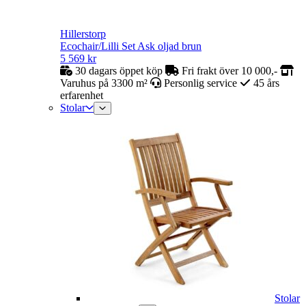
Hillerstorp
Ecochair/Lilli Set Ask oljad brun
5 569
kr
30 dagars öppet köp
Fri frakt över 10 000,-
Varuhus på 3300 m²
Personlig service
45 års
erfarenhet
Stolar
Stolar