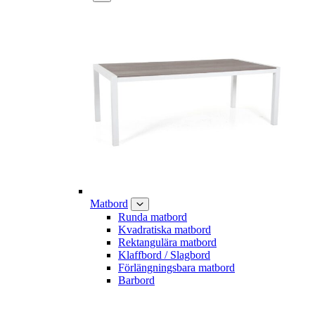
Matbord
Runda matbord
Kvadratiska matbord
Rektangulära matbord
Klaffbord / Slagbord
Förlängningsbara matbord
Barbord