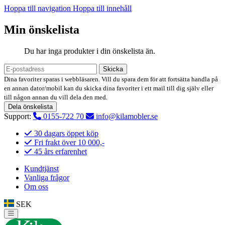
Hoppa till navigation
Hoppa till innehåll
Min önskelista
Du har inga produkter i din önskelista än.
Skicka
Dina favoriter sparas i webbläsaren. Vill du spara dem för att fortsätta handla på
en annan dator/mobil kan du skicka dina favoriter i ett mail till dig själv eller
till någon annan du vill dela den med.
Dela önskelista
Support:
0155-722 70
info@kilamobler.se
30 dagars öppet köp
Fri frakt över 10 000,-
45 års erfarenhet
Kundtjänst
Vanliga frågor
Om oss
SEK