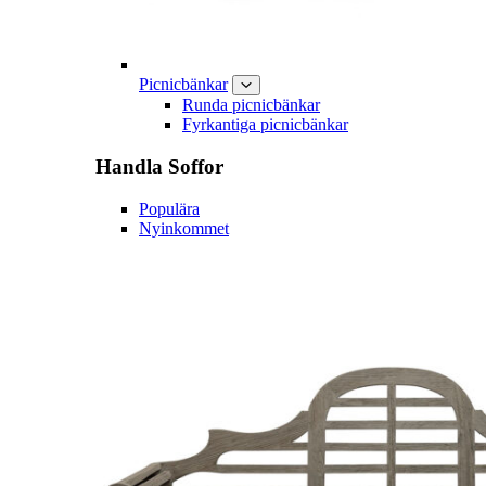
Picnicbänkar
Runda picnicbänkar
Fyrkantiga picnicbänkar
Handla
Soffor
Populära
Nyinkommet