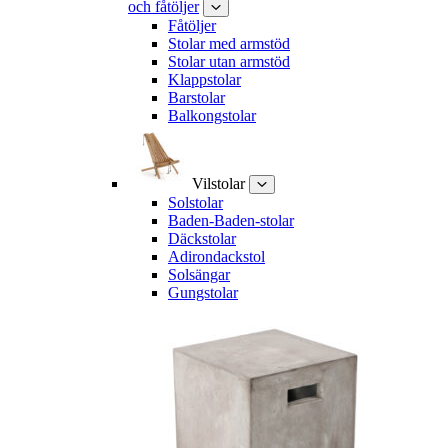
och fåtöljer
Fåtöljer
Stolar med armstöd
Stolar utan armstöd
Klappstolar
Barstolar
Balkongstolar
Vilstolar
Solstolar
Baden-Baden-stolar
Däckstolar
Adirondackstol
Solsängar
Gungstolar