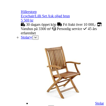
Hillerstorp
Ecochair/Lilli Set Ask oljad brun
5 569
kr
30 dagars öppet köp
Fri frakt över 10 000,-
Varuhus på 3300 m²
Personlig service
45 års
erfarenhet
Stolar
Stolar