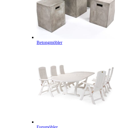
Betongmöbler
Furumöbler