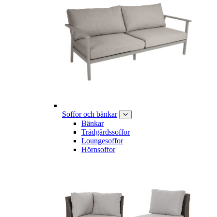
Soffor och bänkar
Bänkar
Trädgårdssoffor
Loungesoffor
Hörnsoffor