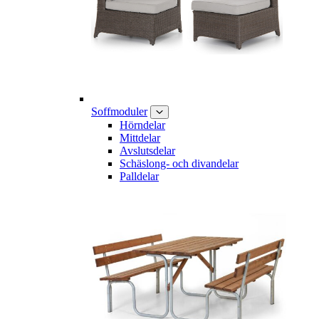
Soffmoduler
Hörndelar
Mittdelar
Avslutsdelar
Schäslong- och divandelar
Palldelar