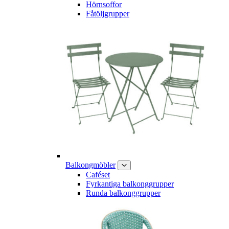
Hörnsoffor
Fåtöljgrupper
Balkongmöbler
Caféset
Fyrkantiga balkonggrupper
Runda balkonggrupper