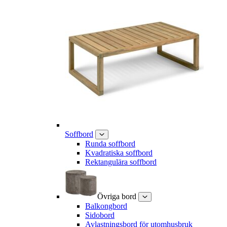
Soffbord
Runda soffbord
Kvadratiska soffbord
Rektangulära soffbord
Övriga bord
Balkongbord
Sidobord
Avlastningsbord för utomhusbruk