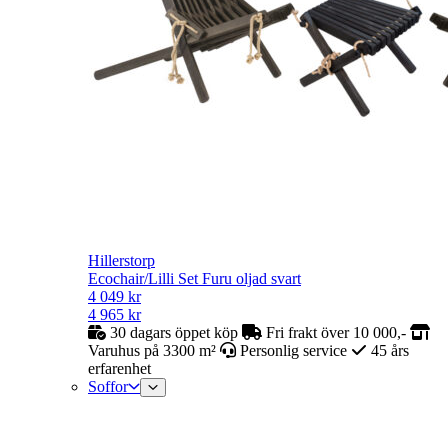
Hillerstorp
Ecochair/Lilli Set Furu oljad svart
4 049
kr
4 965
kr
30 dagars öppet köp
Fri frakt över 10 000,-
Varuhus på 3300 m²
Personlig service
45 års
erfarenhet
Soffor