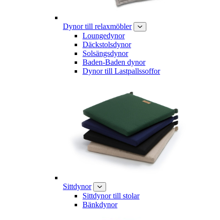
Dynor till relaxmöbler
Loungedynor
Däckstolsdynor
Solsängsdynor
Baden-Baden dynor
Dynor till Lastpallssoffor
Sittdynor
Sittdynor till stolar
Bänkdynor