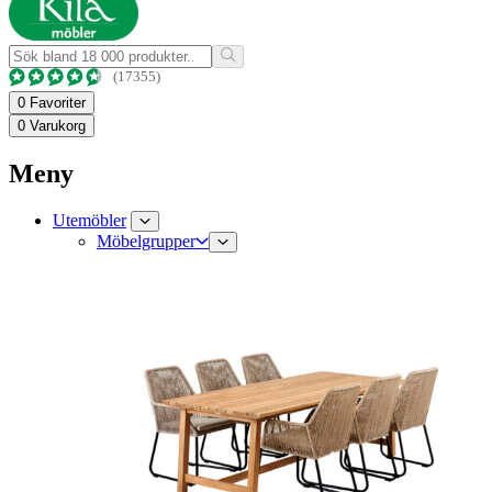
(17355)
0
Favoriter
0
Varukorg
Meny
Utemöbler
Möbelgrupper