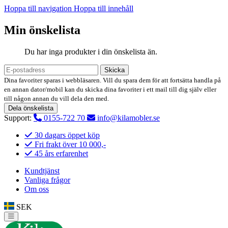
Hoppa till navigation
Hoppa till innehåll
Min önskelista
Du har inga produkter i din önskelista än.
Skicka
Dina favoriter sparas i webbläsaren. Vill du spara dem för att fortsätta handla på
en annan dator/mobil kan du skicka dina favoriter i ett mail till dig själv eller
till någon annan du vill dela den med.
Dela önskelista
Support:
0155-722 70
info@kilamobler.se
30 dagars öppet köp
Fri frakt över 10 000,-
45 års erfarenhet
Kundtjänst
Vanliga frågor
Om oss
SEK