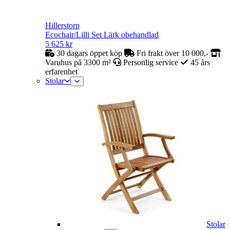
Hillerstorp
Ecochair/Lilli Set Lärk obehandlad
5 625
kr
30 dagars öppet köp
Fri frakt över 10 000,-
Varuhus på 3300 m²
Personlig service
45 års
erfarenhet
Stolar
Stolar