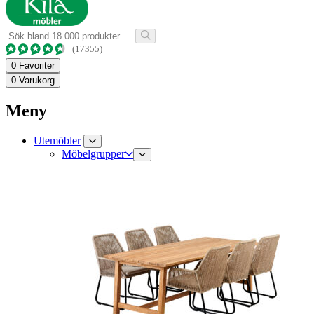
(17355)
0
Favoriter
0
Varukorg
Meny
Utemöbler
Möbelgrupper