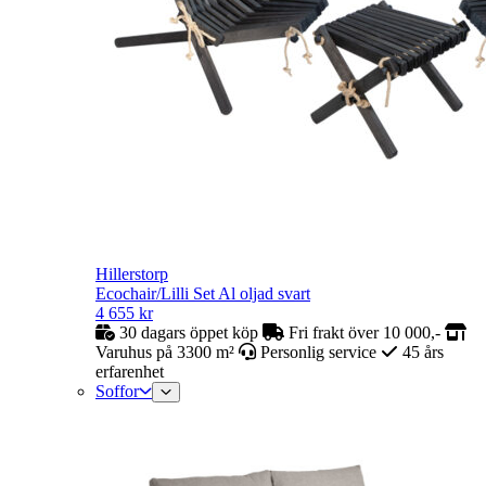
Hillerstorp
Ecochair/Lilli Set Al oljad svart
4 655
kr
30 dagars öppet köp
Fri frakt över 10 000,-
Varuhus på 3300 m²
Personlig service
45 års
erfarenhet
Soffor