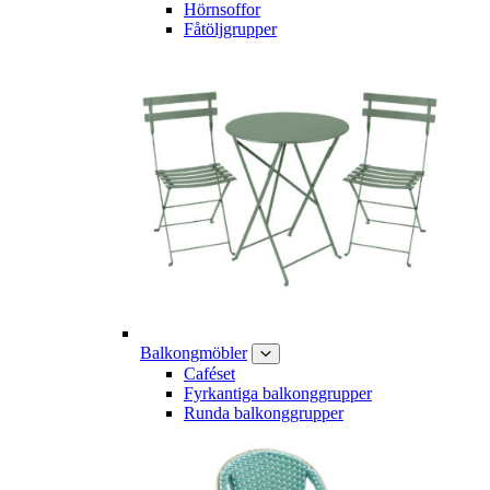
Hörnsoffor
Fåtöljgrupper
Balkongmöbler
Caféset
Fyrkantiga balkonggrupper
Runda balkonggrupper