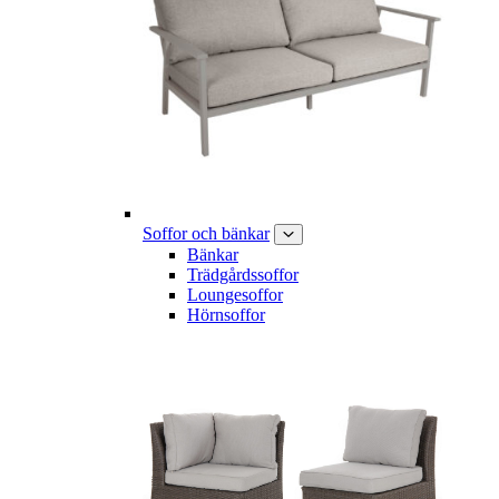
Soffor och bänkar
Bänkar
Trädgårdssoffor
Loungesoffor
Hörnsoffor