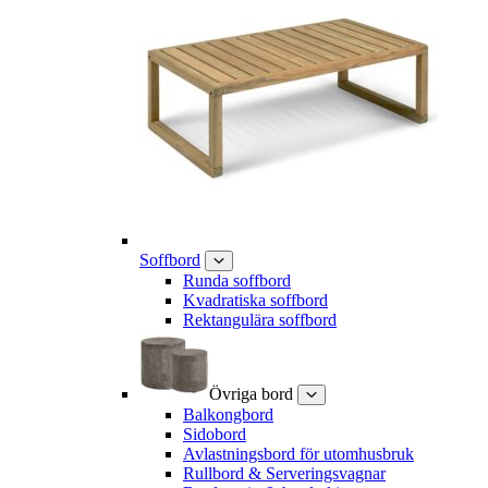
Soffbord
Runda soffbord
Kvadratiska soffbord
Rektangulära soffbord
Övriga bord
Balkongbord
Sidobord
Avlastningsbord för utomhusbruk
Rullbord & Serveringsvagnar