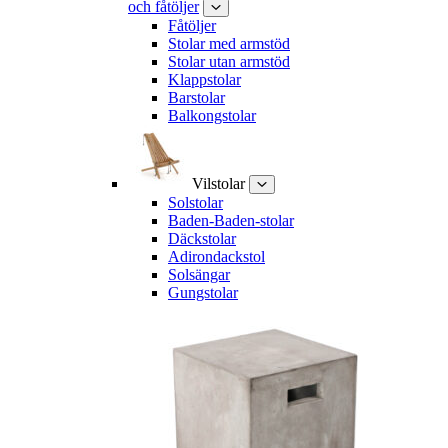
och fåtöljer
Fåtöljer
Stolar med armstöd
Stolar utan armstöd
Klappstolar
Barstolar
Balkongstolar
Vilstolar
Solstolar
Baden-Baden-stolar
Däckstolar
Adirondackstol
Solsängar
Gungstolar