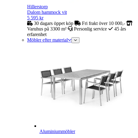
Hillerstorp
Dalom hammock vit
5 595
kr
30 dagars öppet köp
Fri frakt över 10 000,-
Varuhus på 3300 m²
Personlig service
45 års
erfarenhet
Möbler efter material
Aluminiummöbler