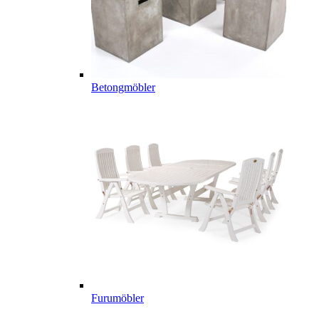
Betongmöbler
Furumöbler