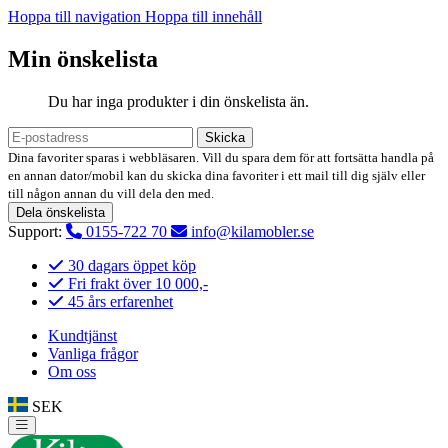
Hoppa till navigation
Hoppa till innehåll
Min önskelista
Du har inga produkter i din önskelista än.
Skicka
Dina favoriter sparas i webbläsaren. Vill du spara dem för att fortsätta handla på
en annan dator/mobil kan du skicka dina favoriter i ett mail till dig själv eller
till någon annan du vill dela den med.
Dela önskelista
Support:
0155-722 70
info@kilamobler.se
30 dagars öppet köp
Fri frakt över 10 000,-
45 års erfarenhet
Kundtjänst
Vanliga frågor
Om oss
SEK