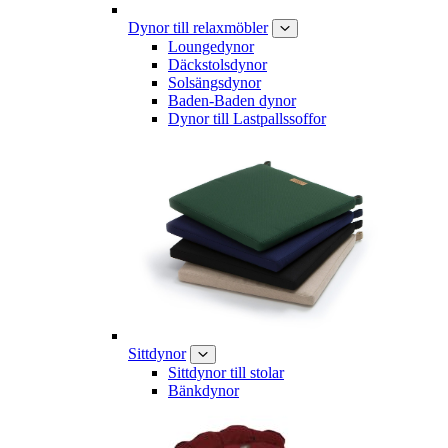
Dynor till relaxmöbler
Loungedynor
Däckstolsdynor
Solsängsdynor
Baden-Baden dynor
Dynor till Lastpallssoffor
Sittdynor
Sittdynor till stolar
Bänkdynor