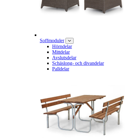
Soffmoduler
Hörndelar
Mittdelar
Avslutsdelar
Schäslong- och divandelar
Palldelar