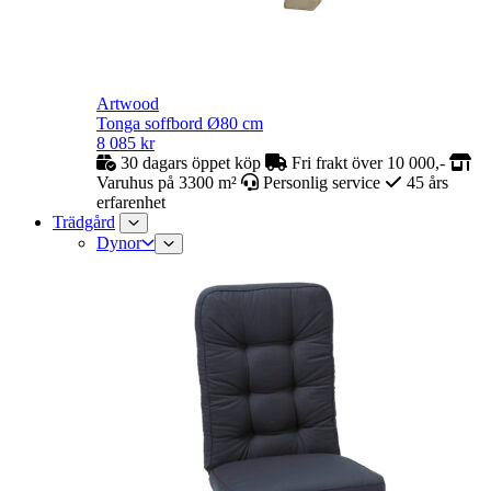
Artwood
Tonga soffbord Ø80 cm
8 085
kr
30 dagars öppet köp
Fri frakt över 10 000,-
Varuhus på 3300 m²
Personlig service
45 års
erfarenhet
Trädgård
Dynor