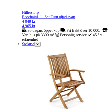
Hillerstorp
Ecochair/Lilli Set Furu oljad svart
4 049
kr
4 965
kr
30 dagars öppet köp
Fri frakt över 10 000,-
Varuhus på 3300 m²
Personlig service
45 års
erfarenhet
Stolar