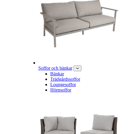
Soffor och bänkar
Bänkar
Trädgårdssoffor
Loungesoffor
Hörnsoffor