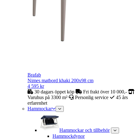
Brafab
Nimes matbord khaki 200x98 cm
4 595
kr
30 dagars öppet köp
Fri frakt över 10 000,-
Varuhus på 3300 m²
Personlig service
45 års
erfarenhet
Hammockar
Hammockar och tillbehör
Hammockdynor