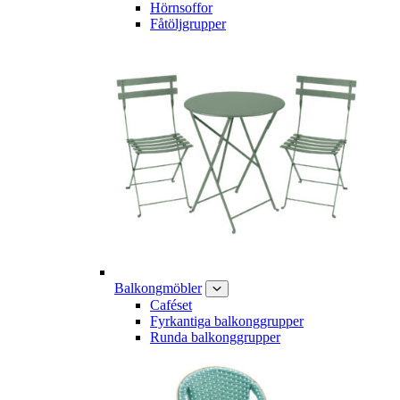
Hörnsoffor
Fåtöljgrupper
Balkongmöbler
Caféset
Fyrkantiga balkonggrupper
Runda balkonggrupper