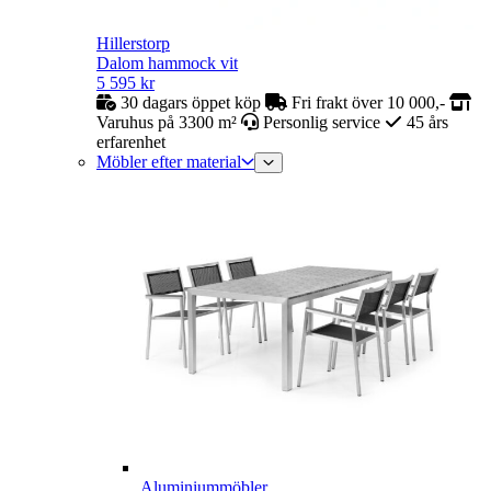
Hillerstorp
Dalom hammock vit
5 595
kr
30 dagars öppet köp
Fri frakt över 10 000,-
Varuhus på 3300 m²
Personlig service
45 års
erfarenhet
Möbler efter material
Aluminiummöbler