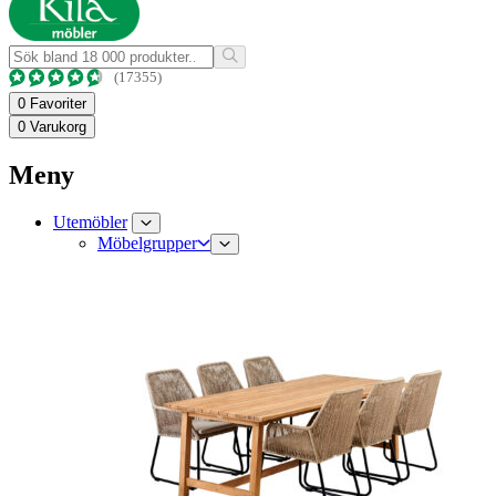
(17355)
0
Favoriter
0
Varukorg
Meny
Utemöbler
Möbelgrupper