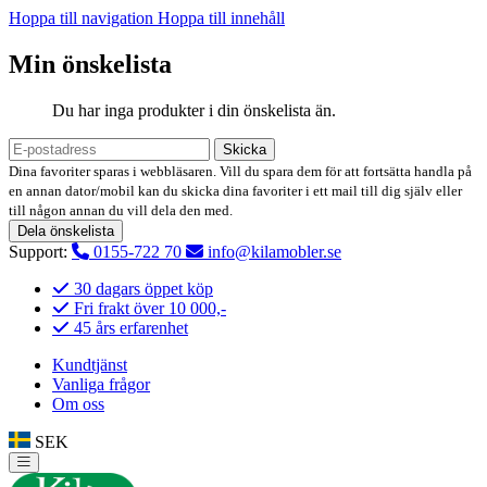
Hoppa till navigation
Hoppa till innehåll
Min önskelista
Du har inga produkter i din önskelista än.
Skicka
Dina favoriter sparas i webbläsaren. Vill du spara dem för att fortsätta handla på
en annan dator/mobil kan du skicka dina favoriter i ett mail till dig själv eller
till någon annan du vill dela den med.
Dela önskelista
Support:
0155-722 70
info@kilamobler.se
30 dagars öppet köp
Fri frakt över 10 000,-
45 års erfarenhet
Kundtjänst
Vanliga frågor
Om oss
SEK