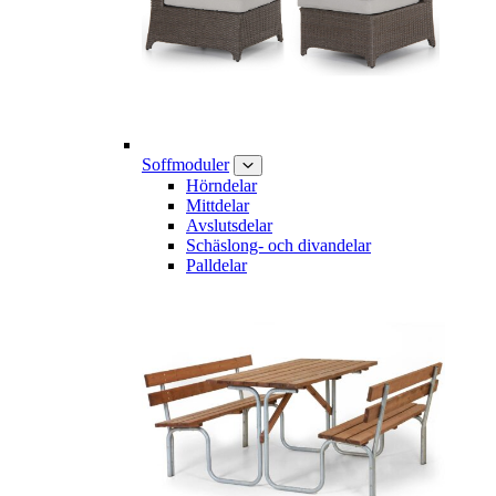
Soffmoduler
Hörndelar
Mittdelar
Avslutsdelar
Schäslong- och divandelar
Palldelar