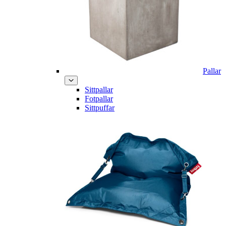
Pallar
Sittpallar
Fotpallar
Sittpuffar