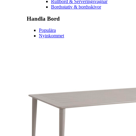
Rullbord & Serveringsvagnar
Bordsstativ & bordsskivor
Handla
Bord
Populära
Nyinkommet