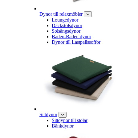
Dynor till relaxmöbler
Loungedynor
Däckstolsdynor
Solsängsdynor
Baden-Baden dynor
Dynor till Lastpallssoffor
Sittdynor
Sittdynor till stolar
Bänkdynor