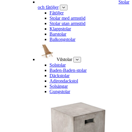
Stolar
och fåtöljer
Fåtöljer
Stolar med armstöd
Stolar utan armstöd
Klappstolar
Barstolar
Balkongstolar
Vilstolar
Solstolar
Baden-Baden-stolar
Däckstolar
Adirondackstol
Solsängar
Gungstolar