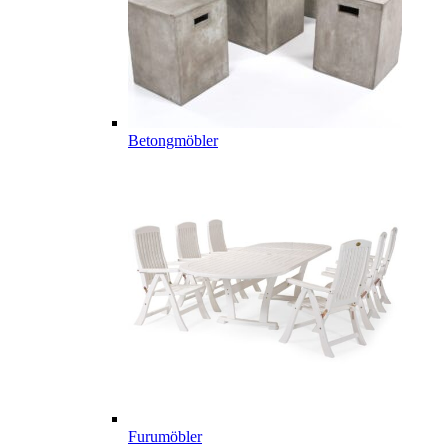
Betongmöbler
Furumöbler