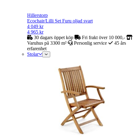
Hillerstorp
Ecochair/Lilli Set Furu oljad svart
4 049
kr
4 965
kr
30 dagars öppet köp
Fri frakt över 10 000,-
Varuhus på 3300 m²
Personlig service
45 års
erfarenhet
Stolar