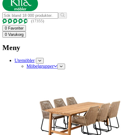
(17355)
0
Favoriter
0
Varukorg
Meny
Utemöbler
Möbelgrupper