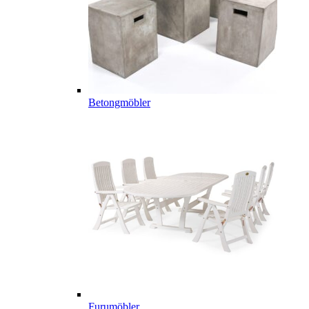
Betongmöbler
Furumöbler