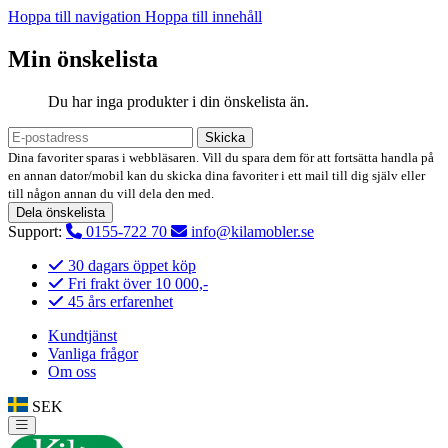
Hoppa till navigation
Hoppa till innehåll
Min önskelista
Du har inga produkter i din önskelista än.
Skicka
Dina favoriter sparas i webbläsaren. Vill du spara dem för att fortsätta handla på
en annan dator/mobil kan du skicka dina favoriter i ett mail till dig själv eller
till någon annan du vill dela den med.
Dela önskelista
Support:
0155-722 70
info@kilamobler.se
30 dagars öppet köp
Fri frakt över 10 000,-
45 års erfarenhet
Kundtjänst
Vanliga frågor
Om oss
SEK