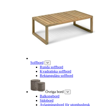
Soffbord
Runda soffbord
Kvadratiska soffbord
Rektangulära soffbord
Övriga bord
Balkongbord
Sidobord
Avlastningsbord för utomhusbruk