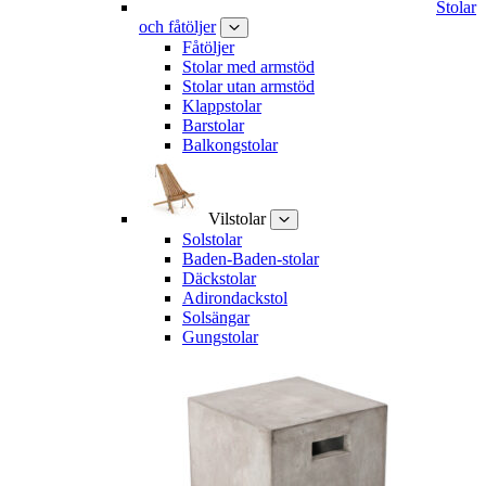
Stolar
och fåtöljer
Fåtöljer
Stolar med armstöd
Stolar utan armstöd
Klappstolar
Barstolar
Balkongstolar
Vilstolar
Solstolar
Baden-Baden-stolar
Däckstolar
Adirondackstol
Solsängar
Gungstolar