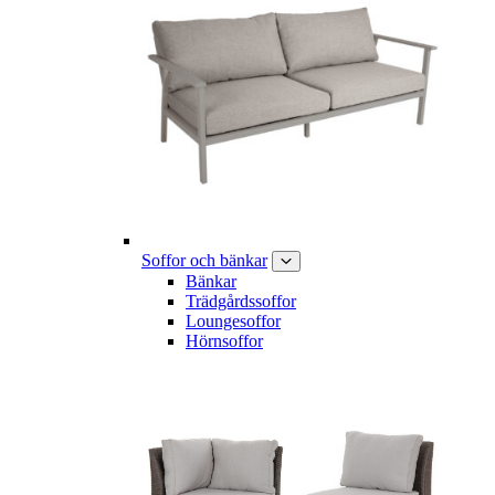
Soffor och bänkar
Bänkar
Trädgårdssoffor
Loungesoffor
Hörnsoffor