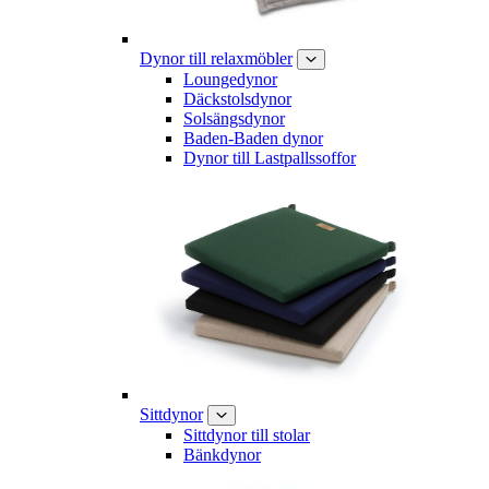
Dynor till relaxmöbler
Loungedynor
Däckstolsdynor
Solsängsdynor
Baden-Baden dynor
Dynor till Lastpallssoffor
Sittdynor
Sittdynor till stolar
Bänkdynor