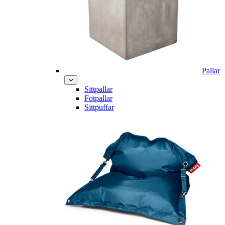
Pallar
Sittpallar
Fotpallar
Sittpuffar