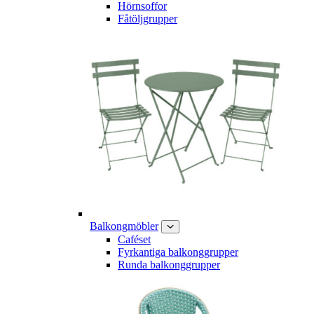
Hörnsoffor
Fåtöljgrupper
Balkongmöbler
Caféset
Fyrkantiga balkonggrupper
Runda balkonggrupper