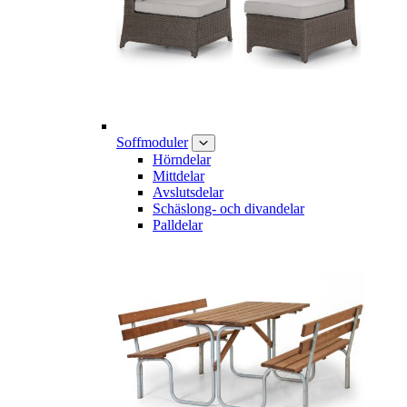
Soffmoduler
Hörndelar
Mittdelar
Avslutsdelar
Schäslong- och divandelar
Palldelar