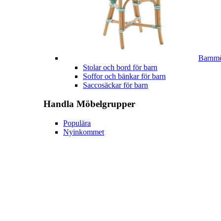
Barnmö
Stolar och bord för barn
Soffor och bänkar för barn
Saccosäckar för barn
Handla
Möbelgrupper
Populära
Nyinkommet