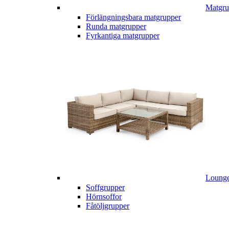
Matgru
Förlängningsbara matgrupper
Runda matgrupper
Fyrkantiga matgrupper
Lounge
Soffgrupper
Hörnsoffor
Fåtöljgrupper