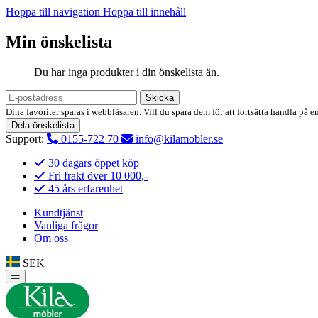
Hoppa till navigation
Hoppa till innehåll
Min önskelista
Du har inga produkter i din önskelista än.
Skicka
Dina favoriter sparas i webbläsaren. Vill du spara dem för att fortsätta handla på e
Dela önskelista
Support:
0155-722 70
info@kilamobler.se
30 dagars öppet köp
Fri frakt över 10 000,-
45 års erfarenhet
Kundtjänst
Vanliga frågor
Om oss
SEK