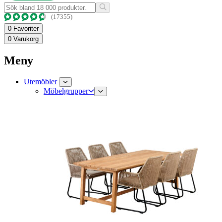
(17355)
0
Favoriter
0
Varukorg
Meny
Utemöbler
Möbelgrupper