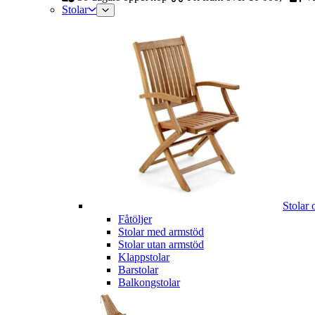
Stolar
Stolar 
Fåtöljer
Stolar med armstöd
Stolar utan armstöd
Klappstolar
Barstolar
Balkongstolar