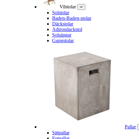
Vilstolar
Solstolar
Baden-Baden-stolar
Däckstolar
Adirondackstol
Solsängar
Gungstolar
Pallar
Sittpallar
Fotpallar