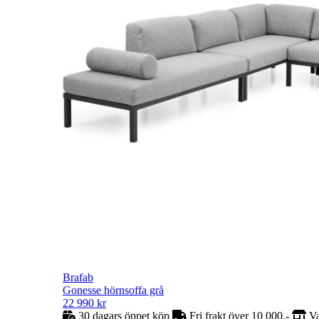
Brafab
Gonesse hörnsoffa grå
22 990
kr
30 dagars öppet köp
Fri frakt över 10 000,-
Va