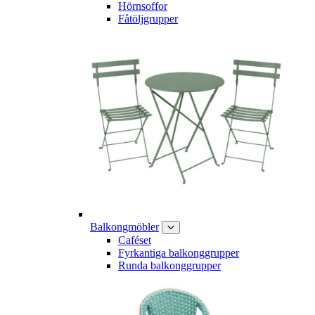
Hörnsoffor
Fåtöljgrupper
Balkongmöbler
Caféset
Fyrkantiga balkonggrupper
Runda balkonggrupper