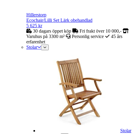
Hillerstorp
Ecochair/Lilli Set Lärk obehandlad
5 625
kr
30 dagars öppet köp
Fri frakt över 10 000,-
Varuhus på 3300 m²
Personlig service
45 års
erfarenhet
Stolar
Stolar