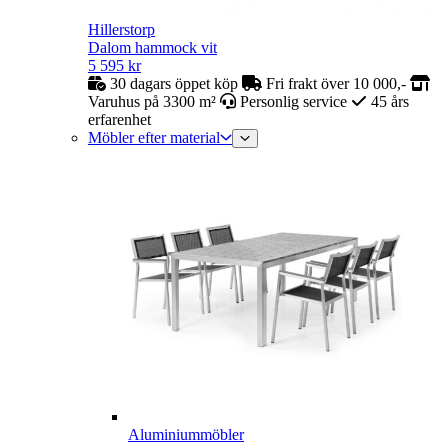
Hillerstorp
Dalom hammock vit
5 595
kr
30 dagars öppet köp
Fri frakt över 10 000,-
Varuhus på 3300 m²
Personlig service
45 års
erfarenhet
Möbler efter material
Aluminiummöbler