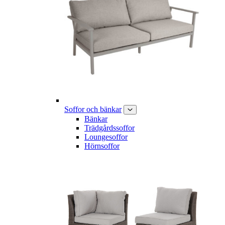
Soffor och bänkar
Bänkar
Trädgårdssoffor
Loungesoffor
Hörnsoffor