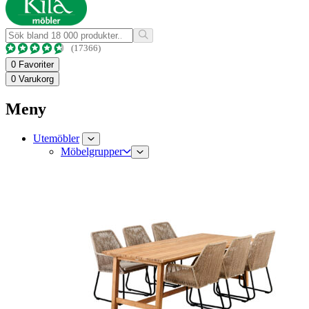
(17366)
0
Favoriter
0
Varukorg
Meny
Utemöbler
Möbelgrupper