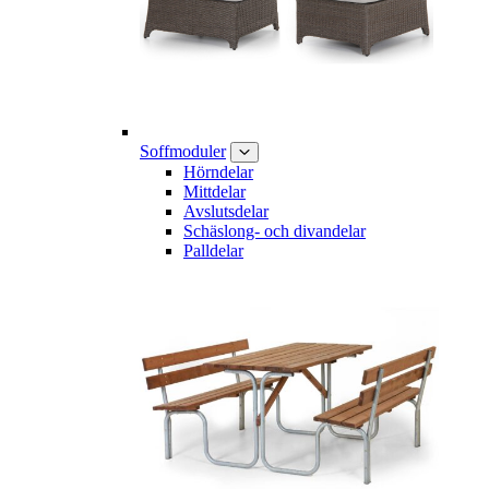
Soffmoduler
Hörndelar
Mittdelar
Avslutsdelar
Schäslong- och divandelar
Palldelar