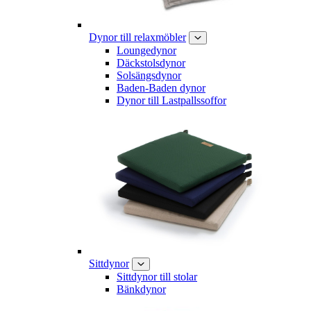
Dynor till relaxmöbler
Loungedynor
Däckstolsdynor
Solsängsdynor
Baden-Baden dynor
Dynor till Lastpallssoffor
Sittdynor
Sittdynor till stolar
Bänkdynor