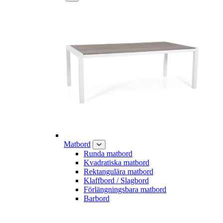
Matbord
Runda matbord
Kvadratiska matbord
Rektangulära matbord
Klaffbord / Slagbord
Förlängningsbara matbord
Barbord