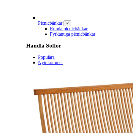
Picnicbänkar
Runda picnicbänkar
Fyrkantiga picnicbänkar
Handla
Soffor
Populära
Nyinkommet