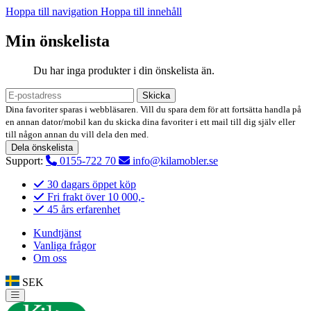
Hoppa till navigation
Hoppa till innehåll
Min önskelista
Du har inga produkter i din önskelista än.
Skicka
Dina favoriter sparas i webbläsaren. Vill du spara dem för att fortsätta handla på
en annan dator/mobil kan du skicka dina favoriter i ett mail till dig själv eller
till någon annan du vill dela den med.
Dela önskelista
Support:
0155-722 70
info@kilamobler.se
30 dagars öppet köp
Fri frakt över 10 000,-
45 års erfarenhet
Kundtjänst
Vanliga frågor
Om oss
SEK