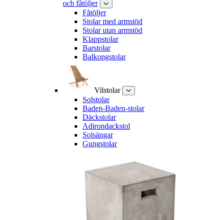
och fåtöljer
Fåtöljer
Stolar med armstöd
Stolar utan armstöd
Klappstolar
Barstolar
Balkongstolar
Vilstolar
Solstolar
Baden-Baden-stolar
Däckstolar
Adirondackstol
Solsängar
Gungstolar