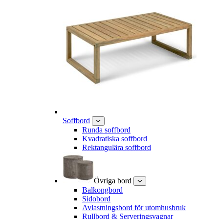
Soffbord
Runda soffbord
Kvadratiska soffbord
Rektangulära soffbord
Övriga bord
Balkongbord
Sidobord
Avlastningsbord för utomhusbruk
Rullbord & Serveringsvagnar