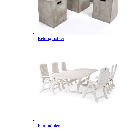
Betongmöbler
Furumöbler