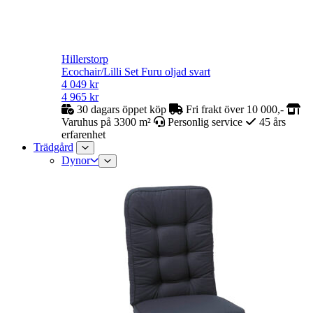
Hillerstorp
Ecochair/Lilli Set Furu oljad svart
4 049
kr
4 965
kr
30 dagars öppet köp
Fri frakt över 10 000,-
Varuhus på 3300 m²
Personlig service
45 års
erfarenhet
Trädgård
Dynor