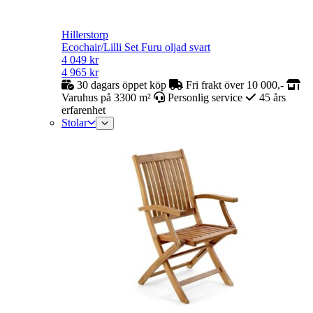
Hillerstorp
Ecochair/Lilli Set Furu oljad svart
4 049
kr
4 965
kr
30 dagars öppet köp
Fri frakt över 10 000,-
Varuhus på 3300 m²
Personlig service
45 års
erfarenhet
Stolar