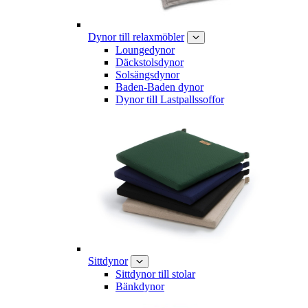
Dynor till relaxmöbler
Loungedynor
Däckstolsdynor
Solsängsdynor
Baden-Baden dynor
Dynor till Lastpallssoffor
Sittdynor
Sittdynor till stolar
Bänkdynor