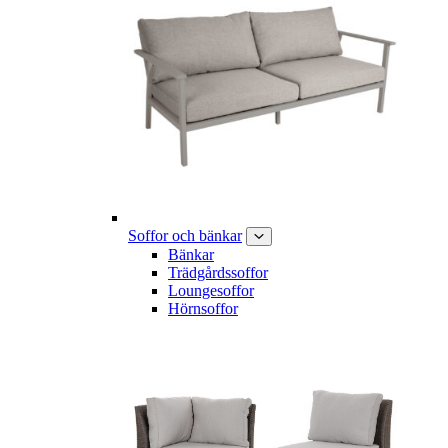
Soffor och bänkar
Bänkar
Trädgårdssoffor
Loungesoffor
Hörnsoffor