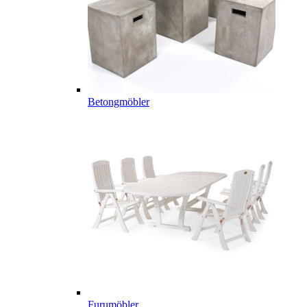
Betongmöbler
Furumöbler