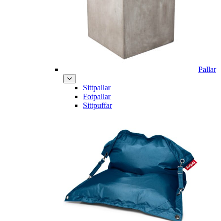
Pallar
Sittpallar
Fotpallar
Sittpuffar