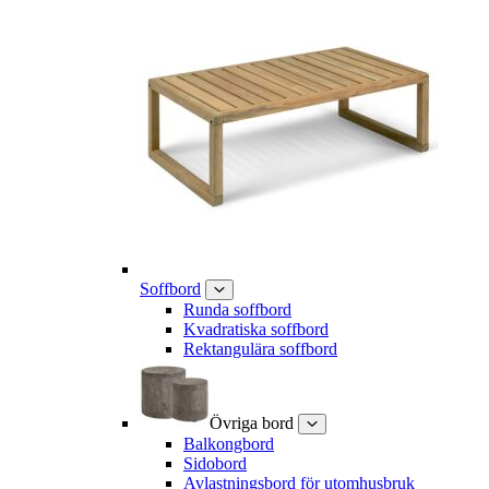
Soffbord
Runda soffbord
Kvadratiska soffbord
Rektangulära soffbord
Övriga bord
Balkongbord
Sidobord
Avlastningsbord för utomhusbruk