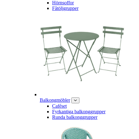
Hörnsoffor
Fåtöljgrupper
Balkongmöbler
Caféset
Fyrkantiga balkonggrupper
Runda balkonggrupper