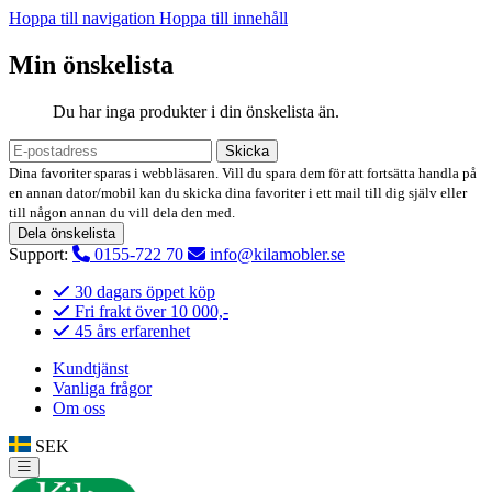
Hoppa till navigation
Hoppa till innehåll
Min önskelista
Du har inga produkter i din önskelista än.
Skicka
Dina favoriter sparas i webbläsaren. Vill du spara dem för att fortsätta handla på
en annan dator/mobil kan du skicka dina favoriter i ett mail till dig själv eller
till någon annan du vill dela den med.
Dela önskelista
Support:
0155-722 70
info@kilamobler.se
30 dagars öppet köp
Fri frakt över 10 000,-
45 års erfarenhet
Kundtjänst
Vanliga frågor
Om oss
SEK