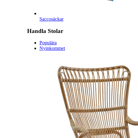
Saccosäckar
Handla
Stolar
Populära
Nyinkommet