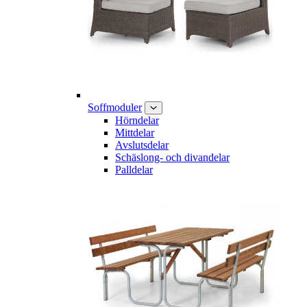
Soffmoduler
Hörndelar
Mittdelar
Avslutsdelar
Schäslong- och divandelar
Palldelar