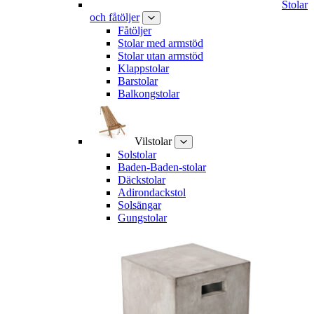
Stolar
och fåtöljer
Fåtöljer
Stolar med armstöd
Stolar utan armstöd
Klappstolar
Barstolar
Balkongstolar
Vilstolar
Solstolar
Baden-Baden-stolar
Däckstolar
Adirondackstol
Solsängar
Gungstolar