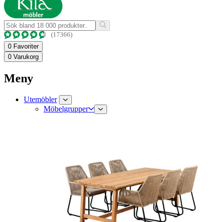
(17366)
0
Favoriter
0
Varukorg
Meny
Utemöbler
Möbelgrupper