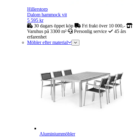
Hillerstorp
Dalom hammock vit
5 595
kr
30 dagars öppet köp
Fri frakt över 10 000,-
Varuhus på 3300 m²
Personlig service
45 års
erfarenhet
Möbler efter material
Aluminiummöbler