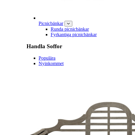
Picnicbänkar
Runda picnicbänkar
Fyrkantiga picnicbänkar
Handla
Soffor
Populära
Nyinkommet