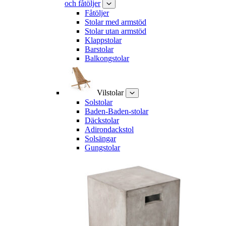
och fåtöljer
Fåtöljer
Stolar med armstöd
Stolar utan armstöd
Klappstolar
Barstolar
Balkongstolar
Vilstolar
Solstolar
Baden-Baden-stolar
Däckstolar
Adirondackstol
Solsängar
Gungstolar