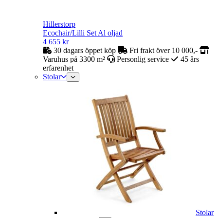
Hillerstorp
Ecochair/Lilli Set Al oljad
4 655
kr
30 dagars öppet köp
Fri frakt över 10 000,-
Varuhus på 3300 m²
Personlig service
45 års
erfarenhet
Stolar
Stolar