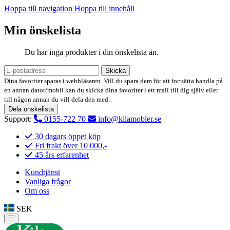
Hoppa till navigation
Hoppa till innehåll
Min önskelista
Du har inga produkter i din önskelista än.
Skicka
Dina favoriter sparas i webbläsaren. Vill du spara dem för att fortsätta handla på
en annan dator/mobil kan du skicka dina favoriter i ett mail till dig själv eller
till någon annan du vill dela den med.
Dela önskelista
Support:
0155-722 70
info@kilamobler.se
30 dagars öppet köp
Fri frakt över 10 000,-
45 års erfarenhet
Kundtjänst
Vanliga frågor
Om oss
SEK