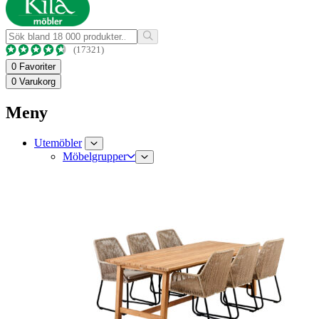
(17321)
0
Favoriter
0
Varukorg
Meny
Utemöbler
Möbelgrupper