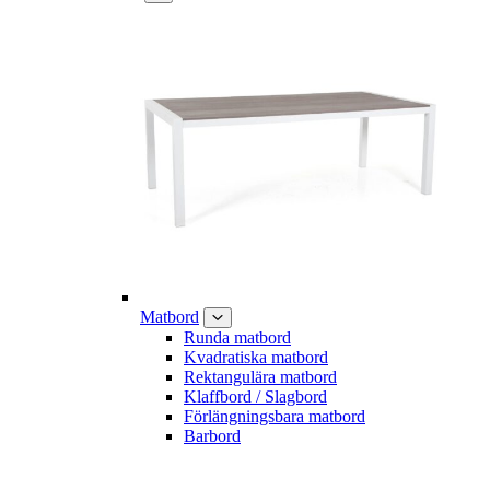
Matbord
Runda matbord
Kvadratiska matbord
Rektangulära matbord
Klaffbord / Slagbord
Förlängningsbara matbord
Barbord