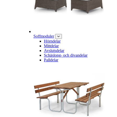
Soffmoduler
Hörndelar
Mittdelar
Avslutsdelar
Schäslong- och divandelar
Palldelar