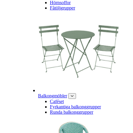
Hörnsoffor
Fåtöljgrupper
Balkongmöbler
Caféset
Fyrkantiga balkonggrupper
Runda balkonggrupper