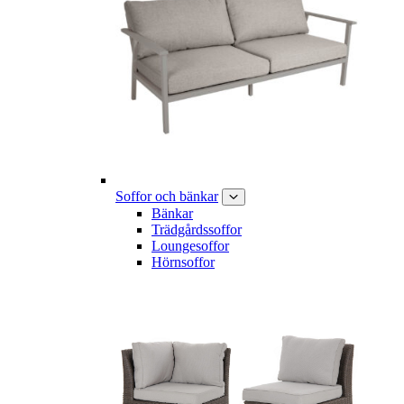
Soffor och bänkar
Bänkar
Trädgårdssoffor
Loungesoffor
Hörnsoffor