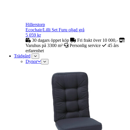
Hillerstorp
Ecochair/Lilli Set Furu oljad grå
5 059
kr
30 dagars öppet köp
Fri frakt över 10 000,-
Varuhus på 3300 m²
Personlig service
45 års
erfarenhet
Trädgård
Dynor