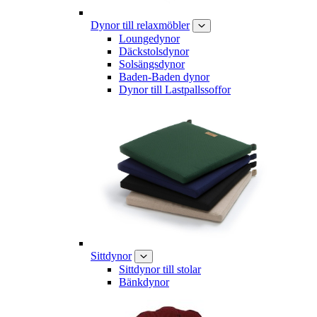
Dynor till relaxmöbler
Loungedynor
Däckstolsdynor
Solsängsdynor
Baden-Baden dynor
Dynor till Lastpallssoffor
Sittdynor
Sittdynor till stolar
Bänkdynor