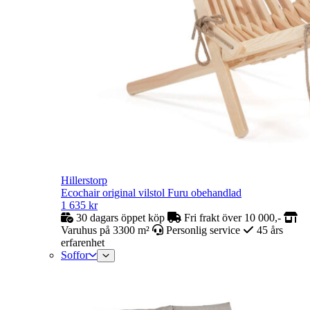
Hillerstorp
Ecochair original vilstol Furu obehandlad
1 635
kr
30 dagars öppet köp
Fri frakt över 10 000,-
Varuhus på 3300 m²
Personlig service
45 års
erfarenhet
Soffor