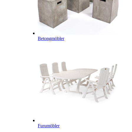
Betongmöbler
Furumöbler