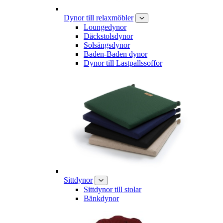
Dynor till relaxmöbler
Loungedynor
Däckstolsdynor
Solsängsdynor
Baden-Baden dynor
Dynor till Lastpallssoffor
Sittdynor
Sittdynor till stolar
Bänkdynor