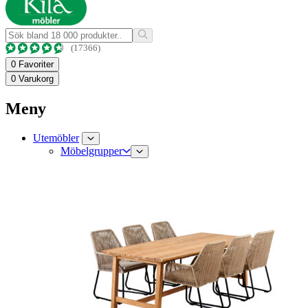
(17366)
0
Favoriter
0
Varukorg
Meny
Utemöbler
Möbelgrupper