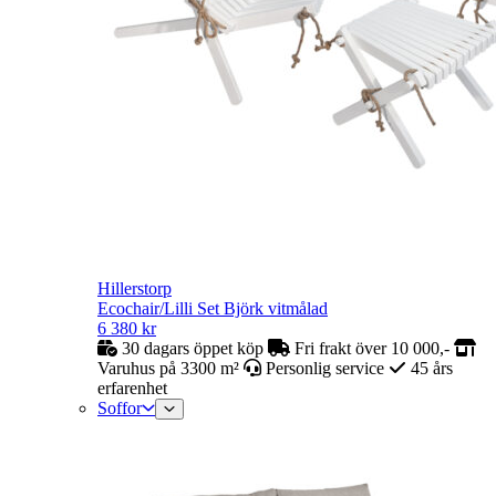
Hillerstorp
Ecochair/Lilli Set Björk vitmålad
6 380
kr
30 dagars öppet köp
Fri frakt över 10 000,-
Varuhus på 3300 m²
Personlig service
45 års
erfarenhet
Soffor