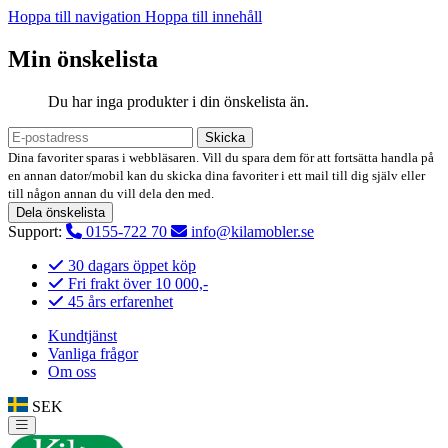
Hoppa till navigation
Hoppa till innehåll
Min önskelista
Du har inga produkter i din önskelista än.
Skicka
Dina favoriter sparas i webbläsaren. Vill du spara dem för att fortsätta handla på
en annan dator/mobil kan du skicka dina favoriter i ett mail till dig själv eller
till någon annan du vill dela den med.
Dela önskelista
Support:
0155-722 70
info@kilamobler.se
30 dagars öppet köp
Fri frakt över 10 000,-
45 års erfarenhet
Kundtjänst
Vanliga frågor
Om oss
SEK