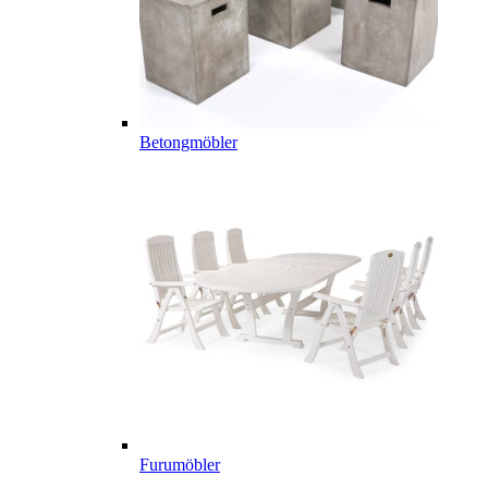
Betongmöbler
Furumöbler