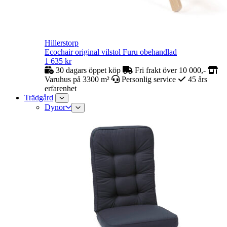
Hillerstorp
Ecochair original vilstol Furu obehandlad
1 635
kr
30 dagars öppet köp
Fri frakt över 10 000,-
Varuhus på 3300 m²
Personlig service
45 års
erfarenhet
Trädgård
Dynor