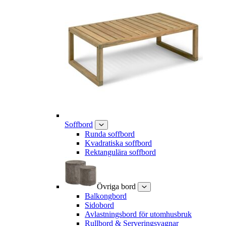
Soffbord
Runda soffbord
Kvadratiska soffbord
Rektangulära soffbord
Övriga bord
Balkongbord
Sidobord
Avlastningsbord för utomhusbruk
Rullbord & Serveringsvagnar