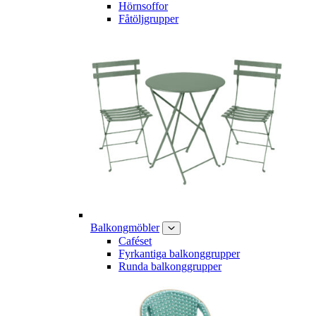
Hörnsoffor
Fåtöljgrupper
Balkongmöbler
Caféset
Fyrkantiga balkonggrupper
Runda balkonggrupper