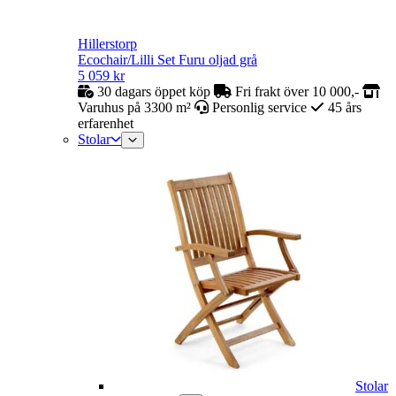
Hillerstorp
Ecochair/Lilli Set Furu oljad grå
5 059
kr
30 dagars öppet köp
Fri frakt över 10 000,-
Varuhus på 3300 m²
Personlig service
45 års
erfarenhet
Stolar
Stolar