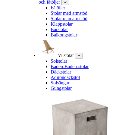
och fåtöljer
Fåtöljer
Stolar med armstöd
Stolar utan armstöd
Klappstolar
Barstolar
Balkongstolar
Vilstolar
Solstolar
Baden-Baden-stolar
Däckstolar
Adirondackstol
Solsängar
Gungstolar