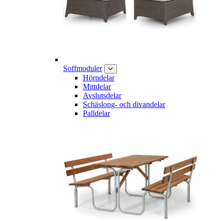
Soffmoduler
Hörndelar
Mittdelar
Avslutsdelar
Schäslong- och divandelar
Palldelar