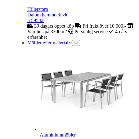
Hillerstorp
Dalom hammock vit
5 595
kr
30 dagars öppet köp
Fri frakt över 10 000,-
Varuhus på 3300 m²
Personlig service
45 års
erfarenhet
Möbler efter material
Aluminiummöbler