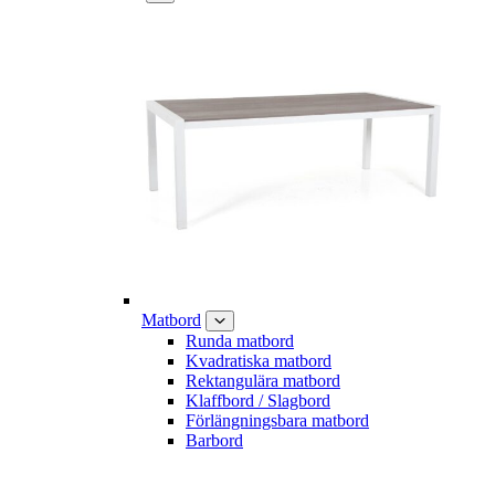
Matbord
Runda matbord
Kvadratiska matbord
Rektangulära matbord
Klaffbord / Slagbord
Förlängningsbara matbord
Barbord