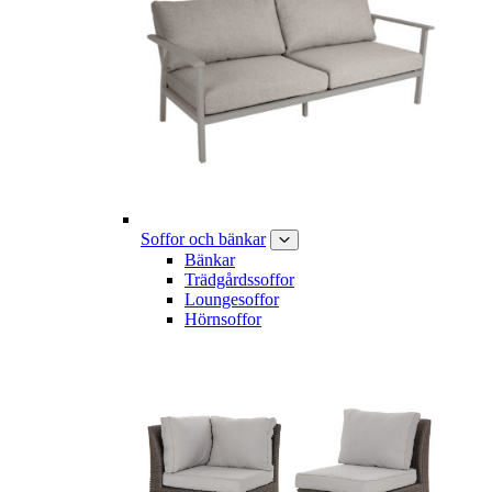
Soffor och bänkar
Bänkar
Trädgårdssoffor
Loungesoffor
Hörnsoffor