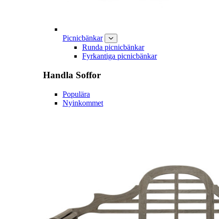
Picnicbänkar
Runda picnicbänkar
Fyrkantiga picnicbänkar
Handla
Soffor
Populära
Nyinkommet