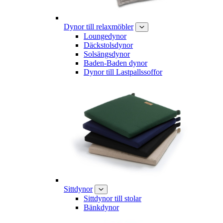
Dynor till relaxmöbler
Loungedynor
Däckstolsdynor
Solsängsdynor
Baden-Baden dynor
Dynor till Lastpallssoffor
Sittdynor
Sittdynor till stolar
Bänkdynor