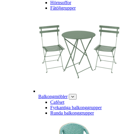
Hörnsoffor
Fåtöljgrupper
Balkongmöbler
Caféset
Fyrkantiga balkonggrupper
Runda balkonggrupper