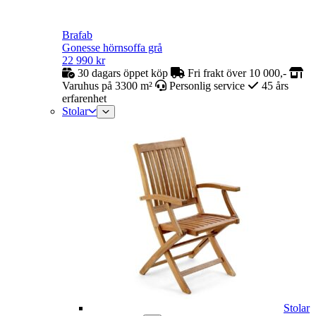
Brafab
Gonesse hörnsoffa grå
22 990
kr
30 dagars öppet köp
Fri frakt över 10 000,-
Varuhus på 3300 m²
Personlig service
45 års
erfarenhet
Stolar
Stolar