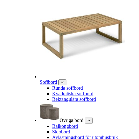
Soffbord
Runda soffbord
Kvadratiska soffbord
Rektangulära soffbord
Övriga bord
Balkongbord
Sidobord
Avlastningsbord för utomhusbruk