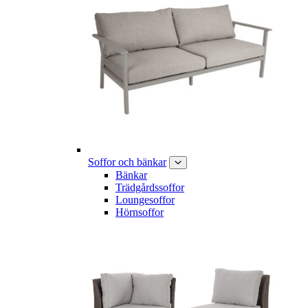
Soffor och bänkar
Bänkar
Trädgårdssoffor
Loungesoffor
Hörnsoffor