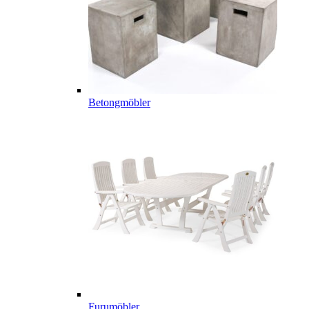
Betongmöbler
Furumöbler