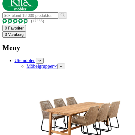
(17355)
0
Favoriter
0
Varukorg
Meny
Utemöbler
Möbelgrupper