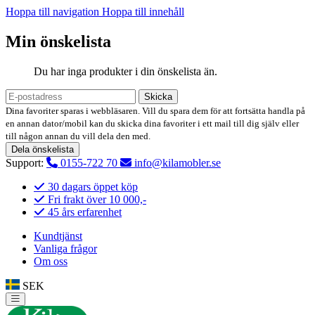
Hoppa till navigation
Hoppa till innehåll
Min önskelista
Du har inga produkter i din önskelista än.
Skicka
Dina favoriter sparas i webbläsaren. Vill du spara dem för att fortsätta handla på
en annan dator/mobil kan du skicka dina favoriter i ett mail till dig själv eller
till någon annan du vill dela den med.
Dela önskelista
Support:
0155-722 70
info@kilamobler.se
30 dagars öppet köp
Fri frakt över 10 000,-
45 års erfarenhet
Kundtjänst
Vanliga frågor
Om oss
SEK