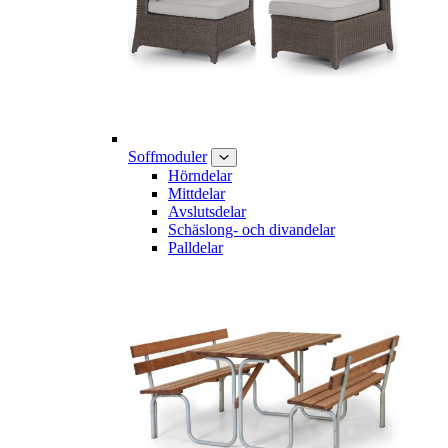
Soffmoduler
Hörndelar
Mittdelar
Avslutsdelar
Schäslong- och divandelar
Palldelar