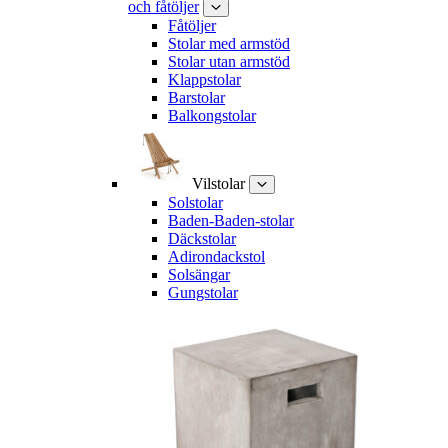
och fåtöljer
Fåtöljer
Stolar med armstöd
Stolar utan armstöd
Klappstolar
Barstolar
Balkongstolar
Vilstolar
Solstolar
Baden-Baden-stolar
Däckstolar
Adirondackstol
Solsängar
Gungstolar