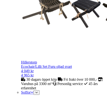
Hillerstorp
Ecochair/Lilli Set Furu oljad svart
4 049
kr
4 965
kr
30 dagars öppet köp
Fri frakt över 10 000,-
Varuhus på 3300 m²
Personlig service
45 års
erfarenhet
Soffor