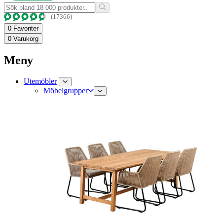
(17366)
0
Favoriter
0
Varukorg
Meny
Utemöbler
Möbelgrupper