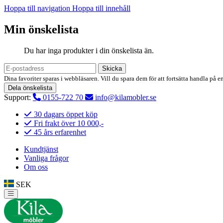
Hoppa till navigation
Hoppa till innehåll
Min önskelista
Du har inga produkter i din önskelista än.
Skicka
Dina favoriter sparas i webbläsaren. Vill du spara dem för att fortsätta handla på e
Dela önskelista
Support:
0155-722 70
info@kilamobler.se
30 dagars öppet köp
Fri frakt över 10 000,-
45 års erfarenhet
Kundtjänst
Vanliga frågor
Om oss
SEK