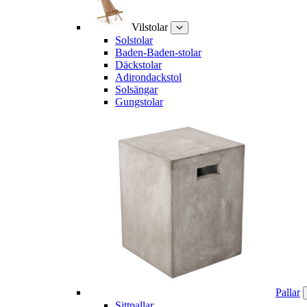
Vilstolar
Solstolar
Baden-Baden-stolar
Däckstolar
Adirondackstol
Solsängar
Gungstolar
Pallar
Sittpallar