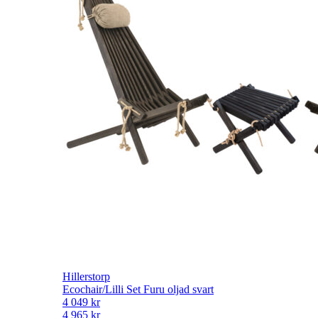
Hillerstorp
Ecochair/Lilli Set Furu oljad svart
4 049
kr
4 965
kr