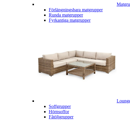
Matgru
Förlängningsbara matgrupper
Runda matgrupper
Fyrkantiga matgrupper
Lounge
Soffgrupper
Hörnsoffor
Fåtöljgrupper