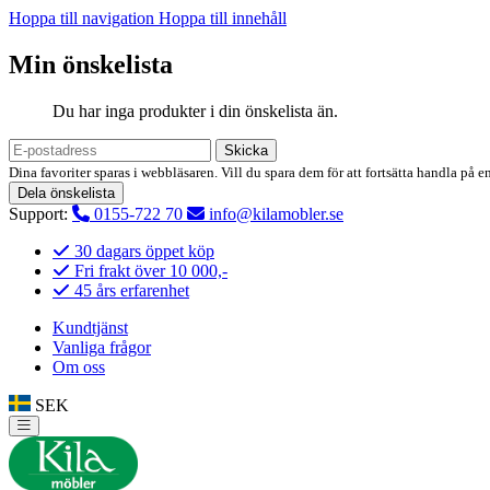
Hoppa till navigation
Hoppa till innehåll
Min önskelista
Du har inga produkter i din önskelista än.
Skicka
Dina favoriter sparas i webbläsaren. Vill du spara dem för att fortsätta handla på e
Dela önskelista
Support:
0155-722 70
info@kilamobler.se
30 dagars öppet köp
Fri frakt över 10 000,-
45 års erfarenhet
Kundtjänst
Vanliga frågor
Om oss
SEK