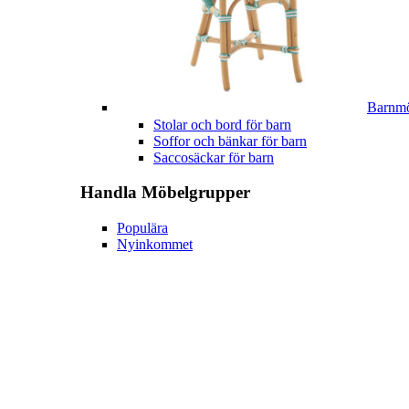
Barnmö
Stolar och bord för barn
Soffor och bänkar för barn
Saccosäckar för barn
Handla
Möbelgrupper
Populära
Nyinkommet