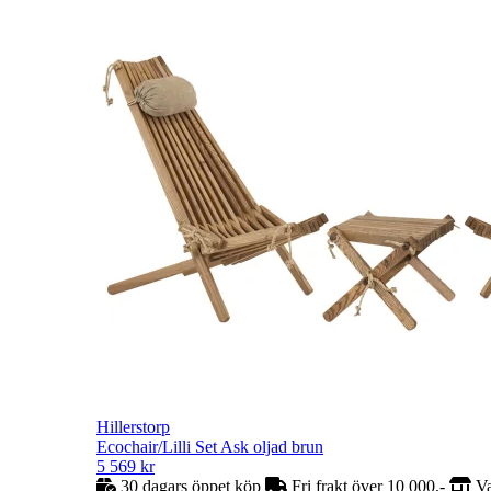
Hillerstorp
Ecochair/Lilli Set Ask oljad brun
5 569
kr
30 dagars öppet köp
Fri frakt över 10 000,-
Va