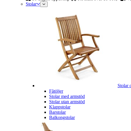
Stolar
Stolar 
Fåtöljer
Stolar med armstöd
Stolar utan armstöd
Klappstolar
Barstolar
Balkongstolar