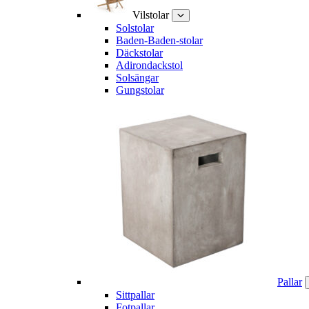
Vilstolar
Solstolar
Baden-Baden-stolar
Däckstolar
Adirondackstol
Solsängar
Gungstolar
Pallar
Sittpallar
Fotpallar