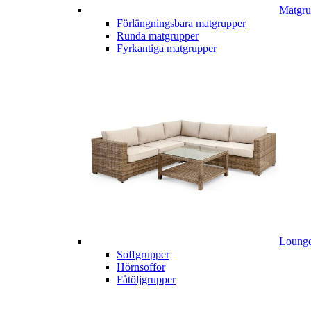
Matgru
Förlängningsbara matgrupper
Runda matgrupper
Fyrkantiga matgrupper
Lounge
Soffgrupper
Hörnsoffor
Fåtöljgrupper