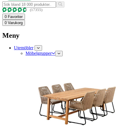
(17355)
0
Favoriter
0
Varukorg
Meny
Utemöbler
Möbelgrupper