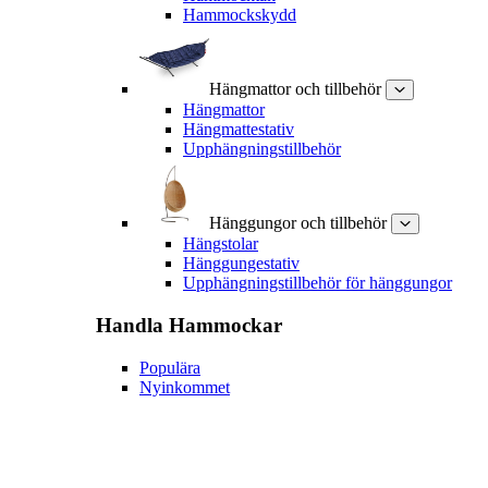
Hammockskydd
Hängmattor och tillbehör
Hängmattor
Hängmattestativ
Upphängningstillbehör
Hänggungor och tillbehör
Hängstolar
Hänggungestativ
Upphängningstillbehör för hänggungor
Handla
Hammockar
Populära
Nyinkommet