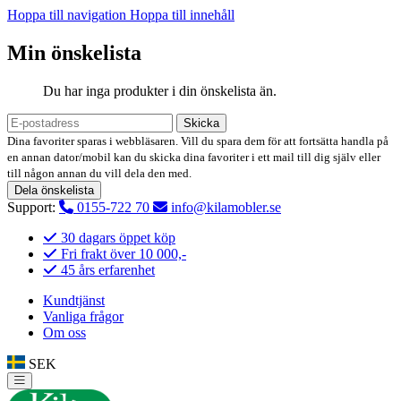
Hoppa till navigation
Hoppa till innehåll
Min önskelista
Du har inga produkter i din önskelista än.
Skicka
Dina favoriter sparas i webbläsaren. Vill du spara dem för att fortsätta handla på
en annan dator/mobil kan du skicka dina favoriter i ett mail till dig själv eller
till någon annan du vill dela den med.
Dela önskelista
Support:
0155-722 70
info@kilamobler.se
30 dagars öppet köp
Fri frakt över 10 000,-
45 års erfarenhet
Kundtjänst
Vanliga frågor
Om oss
SEK