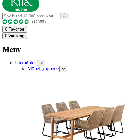
(17355)
0
Favoriter
0
Varukorg
Meny
Utemöbler
Möbelgrupper