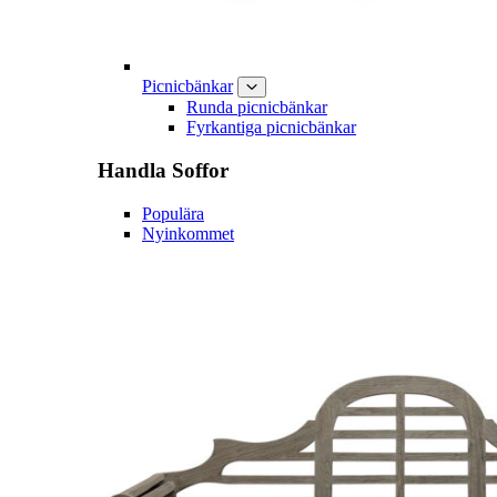
Picnicbänkar
Runda picnicbänkar
Fyrkantiga picnicbänkar
Handla
Soffor
Populära
Nyinkommet