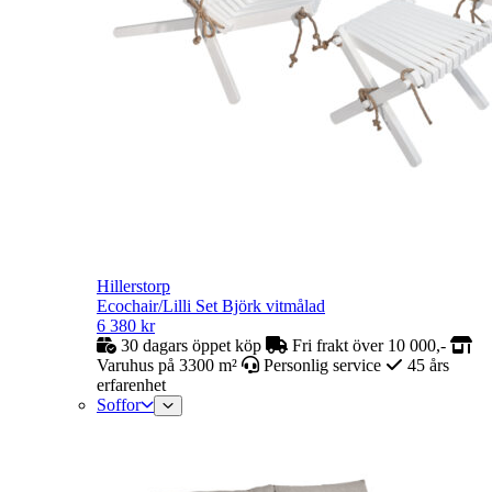
Hillerstorp
Ecochair/Lilli Set Björk vitmålad
6 380
kr
30 dagars öppet köp
Fri frakt över 10 000,-
Varuhus på 3300 m²
Personlig service
45 års
erfarenhet
Soffor