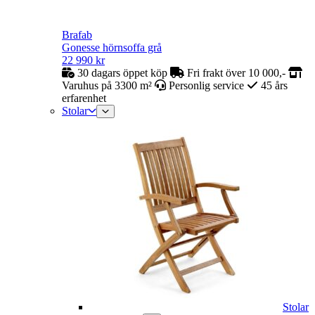
Brafab
Gonesse hörnsoffa grå
22 990
kr
30 dagars öppet köp
Fri frakt över 10 000,-
Varuhus på 3300 m²
Personlig service
45 års
erfarenhet
Stolar
Stolar