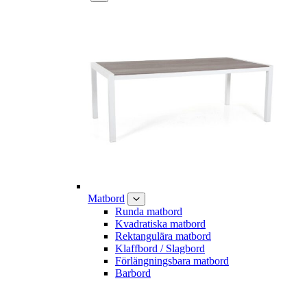
Matbord
Runda matbord
Kvadratiska matbord
Rektangulära matbord
Klaffbord / Slagbord
Förlängningsbara matbord
Barbord