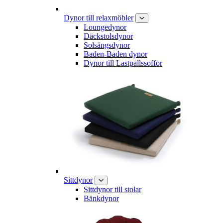
Dynor till relaxmöbler
Loungedynor
Däckstolsdynor
Solsängsdynor
Baden-Baden dynor
Dynor till Lastpallssoffor
Sittdynor
Sittdynor till stolar
Bänkdynor