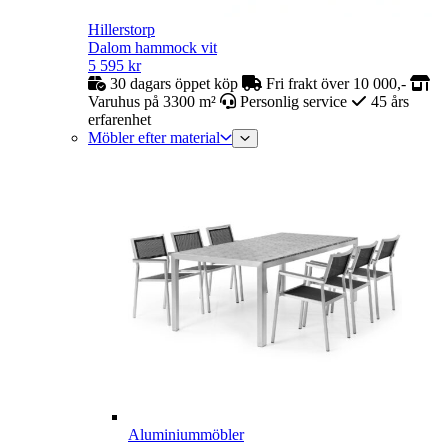
Hillerstorp
Dalom hammock vit
5 595
kr
30 dagars öppet köp
Fri frakt över 10 000,-
Varuhus på 3300 m²
Personlig service
45 års
erfarenhet
Möbler efter material
Aluminiummöbler