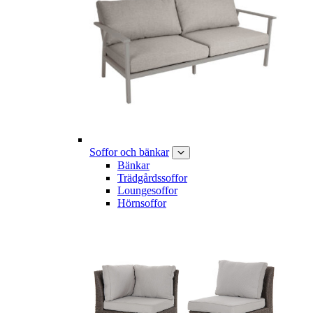
Soffor och bänkar
Bänkar
Trädgårdssoffor
Loungesoffor
Hörnsoffor