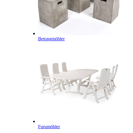
Betongmöbler
Furumöbler