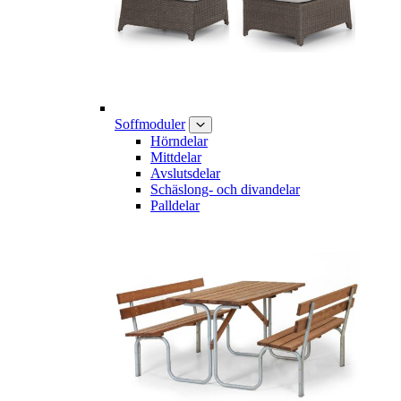
Soffmoduler
Hörndelar
Mittdelar
Avslutsdelar
Schäslong- och divandelar
Palldelar