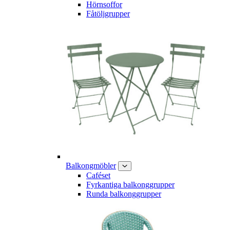
Hörnsoffor
Fåtöljgrupper
Balkongmöbler
Caféset
Fyrkantiga balkonggrupper
Runda balkonggrupper