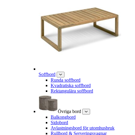
Soffbord
Runda soffbord
Kvadratiska soffbord
Rektangulära soffbord
Övriga bord
Balkongbord
Sidobord
Avlastningsbord för utomhusbruk
Rullbord & Serveringsvagnar