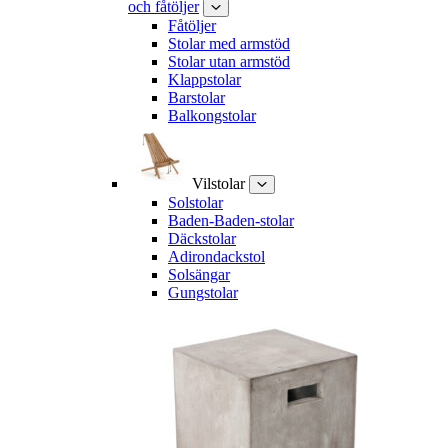
och fåtöljer
Fåtöljer
Stolar med armstöd
Stolar utan armstöd
Klappstolar
Barstolar
Balkongstolar
Vilstolar
Solstolar
Baden-Baden-stolar
Däckstolar
Adirondackstol
Solsängar
Gungstolar