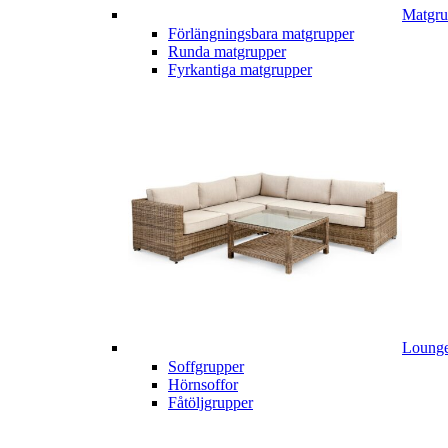
Matgru
Förlängningsbara matgrupper
Runda matgrupper
Fyrkantiga matgrupper
Lounge
Soffgrupper
Hörnsoffor
Fåtöljgrupper