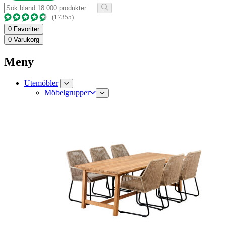
(17355)
0
Favoriter
0
Varukorg
Meny
Utemöbler
Möbelgrupper