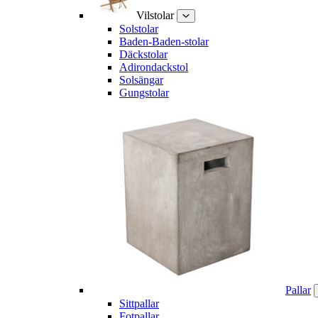
Vilstolar
Solstolar
Baden-Baden-stolar
Däckstolar
Adirondackstol
Solsängar
Gungstolar
Pallar
Sittpallar
Fotpallar