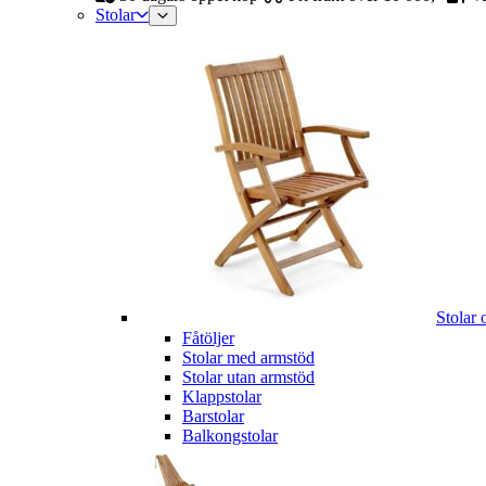
Stolar
Stolar 
Fåtöljer
Stolar med armstöd
Stolar utan armstöd
Klappstolar
Barstolar
Balkongstolar