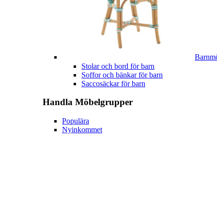
Barnmö
Stolar och bord för barn
Soffor och bänkar för barn
Saccosäckar för barn
Handla
Möbelgrupper
Populära
Nyinkommet