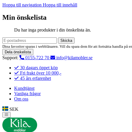
Hoppa till navigation
Hoppa till innehåll
Min önskelista
Du har inga produkter i din önskelista än.
Skicka
Dina favoriter sparas i webbläsaren. Vill du spara dem för att fortsätta handla på e
Dela önskelista
Support:
0155-722 70
info@kilamobler.se
30 dagars öppet köp
Fri frakt över 10 000,-
45 års erfarenhet
Kundtjänst
Vanliga frågor
Om oss
SEK