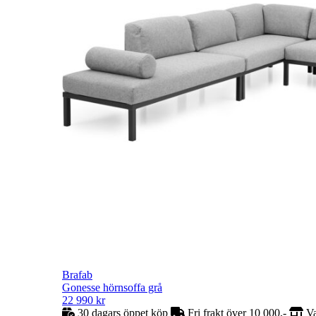
Brafab
Gonesse hörnsoffa grå
22 990
kr
30 dagars öppet köp
Fri frakt över 10 000,-
Va