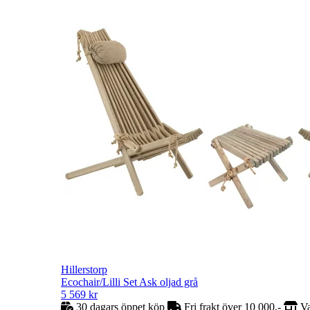
Hillerstorp
Ecochair/Lilli Set Ask oljad grå
5 569
kr
30 dagars öppet köp
Fri frakt över 10 000,-
Va