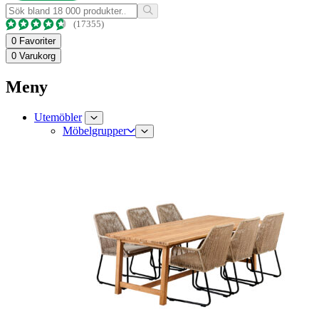
(17355)
0
Favoriter
0
Varukorg
Meny
Utemöbler
Möbelgrupper