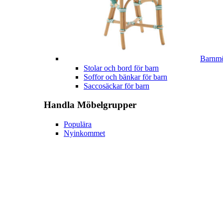
Barnmö
Stolar och bord för barn
Soffor och bänkar för barn
Saccosäckar för barn
Handla
Möbelgrupper
Populära
Nyinkommet