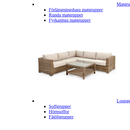
Matgru
Förlängningsbara matgrupper
Runda matgrupper
Fyrkantiga matgrupper
Lounge
Soffgrupper
Hörnsoffor
Fåtöljgrupper