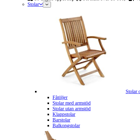
Stolar
Stolar 
Fåtöljer
Stolar med armstöd
Stolar utan armstöd
Klappstolar
Barstolar
Balkongstolar