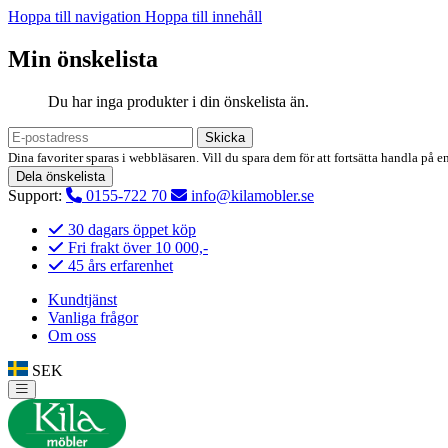
Hoppa till navigation
Hoppa till innehåll
Min önskelista
Du har inga produkter i din önskelista än.
Skicka
Dina favoriter sparas i webbläsaren. Vill du spara dem för att fortsätta handla på e
Dela önskelista
Support:
0155-722 70
info@kilamobler.se
30 dagars öppet köp
Fri frakt över 10 000,-
45 års erfarenhet
Kundtjänst
Vanliga frågor
Om oss
SEK