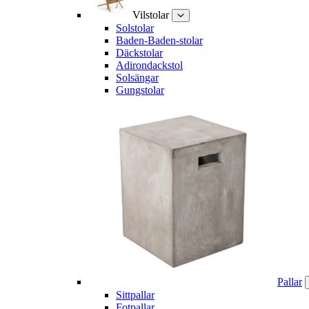
Vilstolar
Solstolar
Baden-Baden-stolar
Däckstolar
Adirondackstol
Solsängar
Gungstolar
Pallar
Sittpallar
Fotpallar