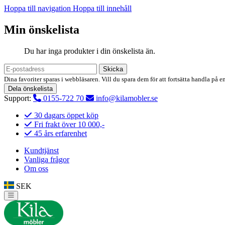
Hoppa till navigation
Hoppa till innehåll
Min önskelista
Du har inga produkter i din önskelista än.
Skicka
Dina favoriter sparas i webbläsaren. Vill du spara dem för att fortsätta handla på e
Dela önskelista
Support:
0155-722 70
info@kilamobler.se
30 dagars öppet köp
Fri frakt över 10 000,-
45 års erfarenhet
Kundtjänst
Vanliga frågor
Om oss
SEK