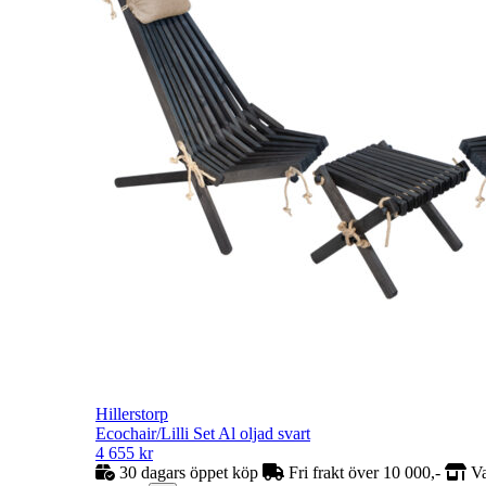
Hillerstorp
Ecochair/Lilli Set Al oljad svart
4 655
kr
30 dagars öppet köp
Fri frakt över 10 000,-
Va