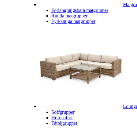
Matgru
Förlängningsbara matgrupper
Runda matgrupper
Fyrkantiga matgrupper
Lounge
Soffgrupper
Hörnsoffor
Fåtöljgrupper