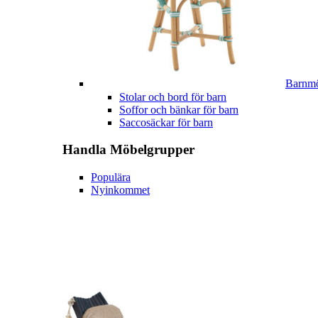
Barnmö
Stolar och bord för barn
Soffor och bänkar för barn
Saccosäckar för barn
Handla
Möbelgrupper
Populära
Nyinkommet