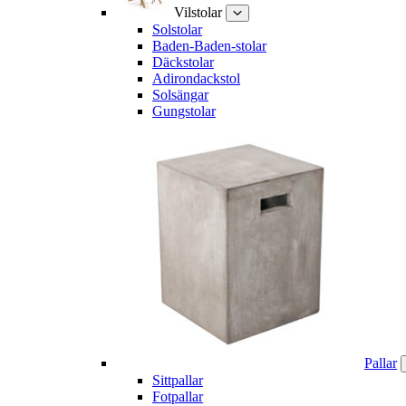
Vilstolar
Solstolar
Baden-Baden-stolar
Däckstolar
Adirondackstol
Solsängar
Gungstolar
Pallar
Sittpallar
Fotpallar