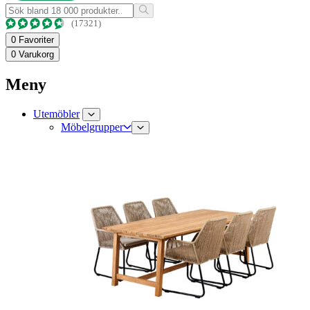
(17321)
0
Favoriter
0
Varukorg
Meny
Utemöbler
Möbelgrupper