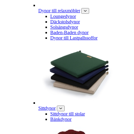
Dynor till relaxmöbler
Loungedynor
Däckstolsdynor
Solsängsdynor
Baden-Baden dynor
Dynor till Lastpallssoffor
Sittdynor
Sittdynor till stolar
Bänkdynor