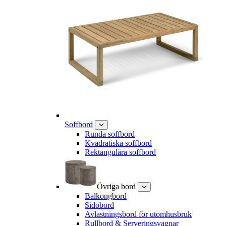
Soffbord
Runda soffbord
Kvadratiska soffbord
Rektangulära soffbord
Övriga bord
Balkongbord
Sidobord
Avlastningsbord för utomhusbruk
Rullbord & Serveringsvagnar