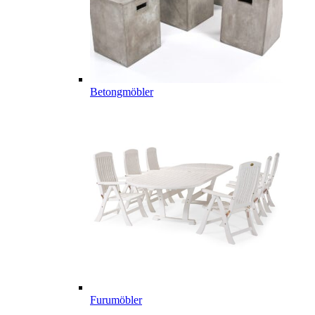
Betongmöbler
Furumöbler