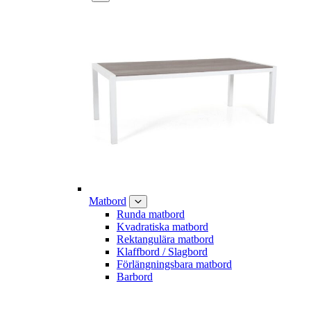
Matbord
Runda matbord
Kvadratiska matbord
Rektangulära matbord
Klaffbord / Slagbord
Förlängningsbara matbord
Barbord