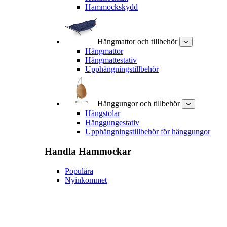
Hammockskydd
Hängmattor och tillbehör
Hängmattor
Hängmattestativ
Upphängningstillbehör
Hänggungor och tillbehör
Hängstolar
Hänggungestativ
Upphängningstillbehör för hänggungor
Handla
Hammockar
Populära
Nyinkommet