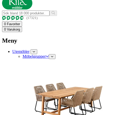
(17321)
0
Favoriter
0
Varukorg
Meny
Utemöbler
Möbelgrupper