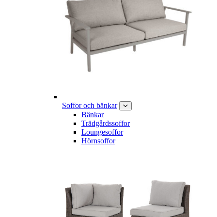
Soffor och bänkar
Bänkar
Trädgårdssoffor
Loungesoffor
Hörnsoffor