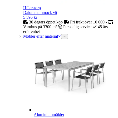
Hillerstorp
Dalom hammock vit
5 595
kr
30 dagars öppet köp
Fri frakt över 10 000,-
Varuhus på 3300 m²
Personlig service
45 års
erfarenhet
Möbler efter material
Aluminiummöbler