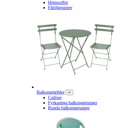
Hörnsoffor
Fåtöljgrupper
Balkongmöbler
Caféset
Fyrkantiga balkonggrupper
Runda balkonggrupper