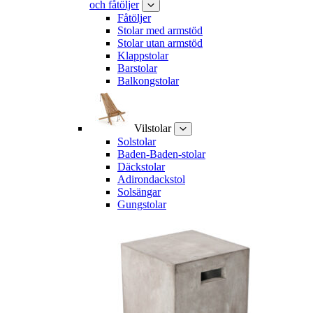
och fåtöljer
Fåtöljer
Stolar med armstöd
Stolar utan armstöd
Klappstolar
Barstolar
Balkongstolar
Vilstolar
Solstolar
Baden-Baden-stolar
Däckstolar
Adirondackstol
Solsängar
Gungstolar