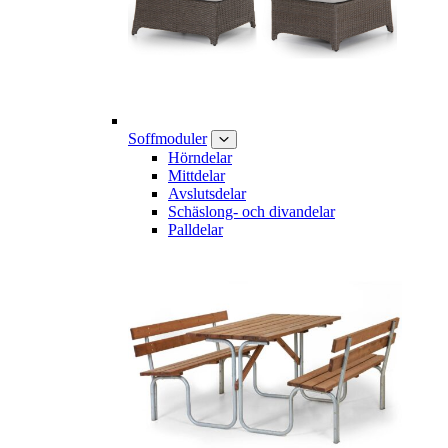
Soffmoduler
Hörndelar
Mittdelar
Avslutsdelar
Schäslong- och divandelar
Palldelar