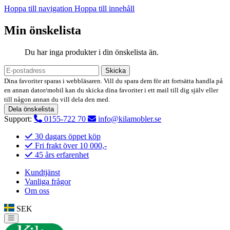
Hoppa till navigation
Hoppa till innehåll
Min önskelista
Du har inga produkter i din önskelista än.
Skicka
Dina favoriter sparas i webbläsaren. Vill du spara dem för att fortsätta handla på
en annan dator/mobil kan du skicka dina favoriter i ett mail till dig själv eller
till någon annan du vill dela den med.
Dela önskelista
Support:
0155-722 70
info@kilamobler.se
30 dagars öppet köp
Fri frakt över 10 000,-
45 års erfarenhet
Kundtjänst
Vanliga frågor
Om oss
SEK