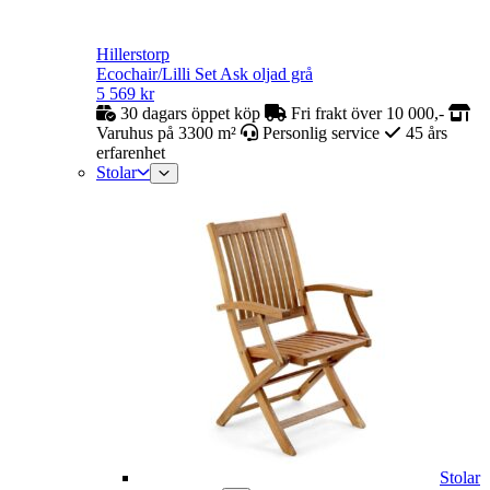
Hillerstorp
Ecochair/Lilli Set Ask oljad grå
5 569
kr
30 dagars öppet köp
Fri frakt över 10 000,-
Varuhus på 3300 m²
Personlig service
45 års
erfarenhet
Stolar
Stolar