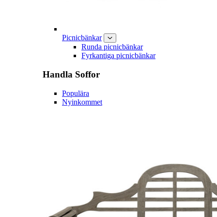
Picnicbänkar
Runda picnicbänkar
Fyrkantiga picnicbänkar
Handla
Soffor
Populära
Nyinkommet